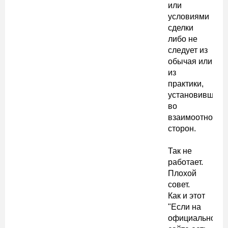
или
условиями
сделки
либо не
следует из
обычая или
из
практики,
установившейс
во
взаимоотношен
сторон.
Так не
работает.
Плохой
совет.
Как и этот
"Если на
официальном