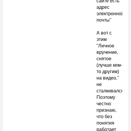
сайте есть
адрес
электронной
почты"
А вот с
этим
"Личное
вручение,
снятое
(лучше кем-
то другим)
на видео."
не
сталкивался.
Поэтому
честно
признаю,
что без
понятия
работает