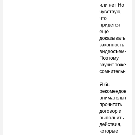
или нет. Но
чувствую,
что
придется
ещё
доказывать
законность
видеосъемки...
Поэтому
звучит тоже
сомнительно.
Я бы
рекомендовал
внимательно
прочитать
договор и
выполнить
действия,
которые