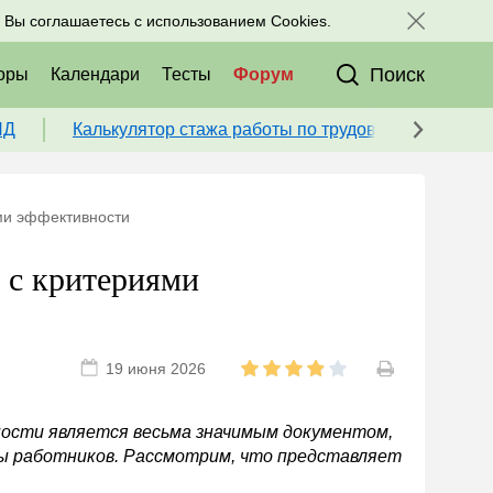
исоединяйтесь к нам в соц. сетях:
, Вы соглашаетесь с использованием Cookies.
Поиск
оры
Календари
Тесты
Форум
ПД
Калькулятор стажа работы по трудовой книжке для
ми эффективности
 с критериями
19 июня 2026
ости является весьма значимым документом,
ы работников. Рассмотрим, что представляет