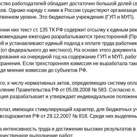
ство работодателей обладает достаточно большой долей с
ов. Однако наряду с ними в России существуют организации
ственном уровне. Это бюджетные учреждения (ГУП и МУП).
нии них текст ст. 135 ТК РФ содержит отсылку к единым р
екомендации ежегодно разрабатываются трехсторонней (П
й и устанавливают единый подход к оплате труда работник
(от федерального до местного). На основе этого докумен
рования на очередной год на содержание ГУП и МУП, рабо
ранения. Если трехсторонняя комиссия не выработала тако
дя мнение комиссии до субъектов РФ.
го, к числу нормативных актов, определяющих систему опл
ление Правительства РФ от 05.08.2008 № 583. Согласно п
ация разрабатывает и утверждает индивидуальное положен
плат, имеющих стимулирующий характер, для бюджетных у
всоцразвития РФ от 29.12.2007 № 818. Среди них выделен
а интенсивность труда и достижение высоких результатов в
ачественное выполнение работ;