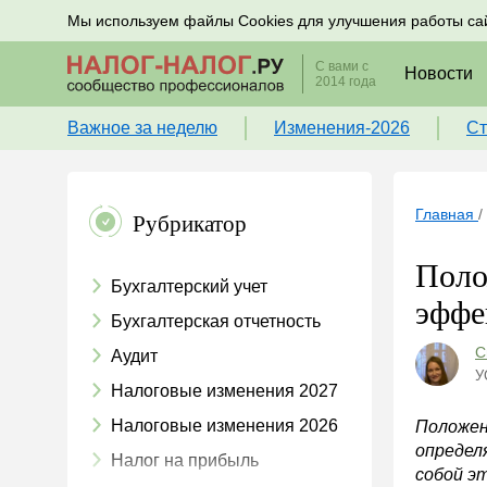
Подписывайтесь на новости по налогам, учету и к
Мы используем файлы Cookies для улучшения работы са
С вами с
Новости
2014 года
Важное за неделю
Изменения-2026
Ст
Главная
/
Рубрикатор
Поло
Бухгалтерский учет
эффе
Бухгалтерская отчетность
С
Аудит
У
Налоговые изменения 2027
Налоговые изменения 2026
Положен
определ
Налог на прибыль
собой э