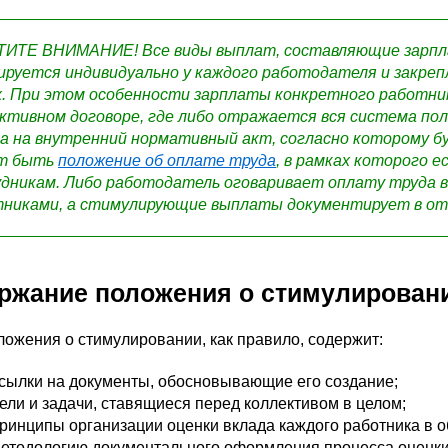
ИТЕ ВНИМАНИЕ! Все виды выплат, составляющие зарпла
руется индивидуально у каждого работодателя и закре
. При этом особенности зарплаты конкретного работник
ктивном договоре, где либо отражается вся система по
а на внутренний нормативный акт, согласно которому б
т быть
положение об оплате труда
, в рамках которого 
дникам. Либо работодатель оговаривает оплату труда в
никами, а стимулирующие выплаты документирует в от
ржание положения о стимулирован
ложения о стимулировании, как правило, содержит:
сылки на документы, обосновывающие его создание;
ели и задачи, ставящиеся перед коллективом в целом;
ринципы организации оценки вклада каждого работника в о
етодологию документального оформления процесса оценки