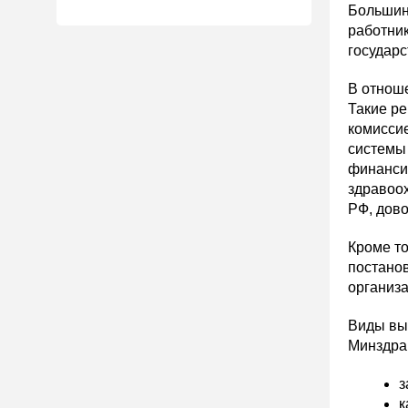
Большин
работник
государ
В отноше
Такие р
комиссие
системы 
финанси
здравоох
РФ, дово
Кроме то
постанов
организ
Виды вы
Минздра
з
к