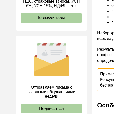
НДС, страховые взносы, УСН
о
6%, УСН 15%, НДФЛ, пени
ИП
п
п
Калькуляторы
п
Набор кр
всех их 
Результа
профсою
определ
Пример
Консул
беспла
Отправляем письма с
главными обсуждениями
недели
Особ
Подписаться