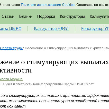
адрам
Подписаться
Пр
йта согласно
Политике использования Cookies
. Оставаясь на сайте
Статьи
Бланки
Подборки
Конструкторы
Калькулят
авка ЦБ РФ
Калькулятор НДФЛ
Конструктор У
Оплата труда
/
Положение о стимулирующих выплатах с критерия
жение о стимулирующих выплатах
ктивности
ивова Марина
СН; учет и отчетность малых предприятий; кадры. Опыт 18 лет
ие о стимулирующих выплатах с критериями эффективн
яющим возможность повышения уровня заработной плат
тот документ.