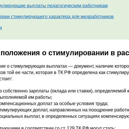
улирующие выплаты педагогическим работникам
ерии стимулирующего характера для медработников
и
 положения о стимулировании в ра
ие о стимулирующих выплатах — документ, наличие которо
ов той ее части, которая в ТК РФ определена как стимулир
стоит:
з собственно зарплаты (оклада или ставки), определяемой
ыполняемой им работы;
омпенсационных доплат за особые условия труда;
тимулирующих доплат, направленных на поощрение работн
оциальных выплат, в определенных ситуациях компенсиру
ующими в соответствии со ст. 129 ТК РФ могут стать: