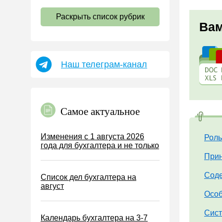
НДС
Раскрыть список рубрик
Страховые взносы 2026
Вам
Пособия
НДФЛ
Наш телеграм-канал
УСН
АУСН
Налог на имущество
Самое актуальное
Земельный налог
Транспортный налог
Изменения с 1 августа 2026
Роль
года для бухгалтера и не только
Налог на рекламу
Прин
Торговый сбор
Соде
Список дел бухгалтера на
Туристический налог
август
ЕСХН
Особ
ПСН
Сист
Календарь бухгалтера на 3-7