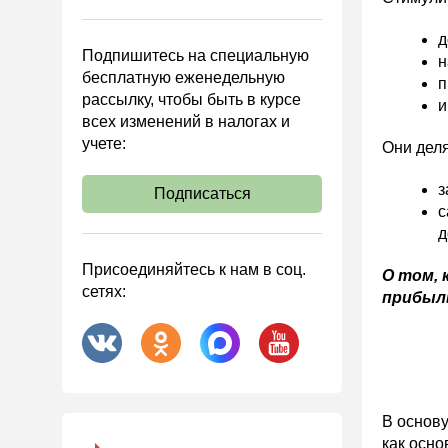
Управленческий учет
Анализ хозяйственной
д
Подпишитесь на специальную
деятельности (АХД)
н
бесплатную еженедельную
п
Охрана труда и аттестация
рассылку, чтобы быть в курсе
и
всех изменений в налогах и
Охрана труда
учете:
Они деля
Валютные операции
Налоговая система РФ
з
Подписаться
с
Налоговое планирование
д
Финансовый контроль
Присоединяйтесь к нам в соц.
О том, 
Договоры
сетях:
прибыл
ООО
АО
Госзакупки
Инвестиции
В основу
Справочная информация
как осно