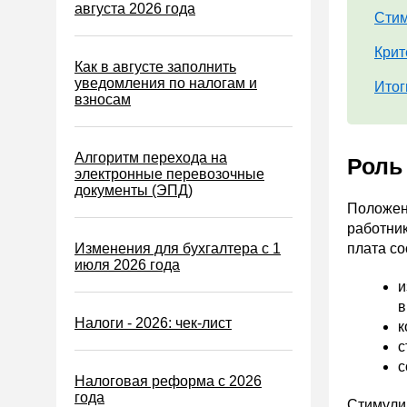
Водный налог
августа 2026 года
Стим
Экологический налог
Крит
Налог на игорный бизнес
Как в августе заполнить
уведомления по налогам и
Итог
Акцизы
взносам
Уплата налогов (взносов)
Возврат и зачет налогов
Алгоритм перехода на
Роль
электронные перевозочные
Налоговые проверки
документы (ЭПД)
Положен
Ответственность
работник
Статистика
Изменения для бухгалтера с 1
плата со
июля 2026 года
Самозанятые
и
Банк
в
Налоги - 2026: чек-лист
Онлайн-кассы ККТ ККМ
к
с
Блокировка счета
с
Налоговая реформа с 2026
МСФО
года
Стимулир