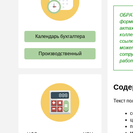
труда
Отпуск и время отдыха
ОБРАТ
форми
Оплата труда
актах
Социальное партнерство
колле
Календарь бухгалтера
ссылк
Ответственность и
може
взыскания
Производственный
сотру
Пенсии
работ
Льготы, гарантии и
компенсации
Профстандарты и
Соде
должностные инструкции
Трудовые книжки
Текст по
Кадровые документы и
образцы
с
ц
Персональные данные
п
Стаж
м