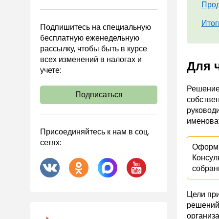
Управленческий учет
Прод
Анализ хозяйственной
Итог
Подпишитесь на специальную
деятельности (АХД)
бесплатную еженедельную
Охрана труда и аттестация
рассылку, чтобы быть в курсе
всех изменений в налогах и
Охрана труда
Для 
учете:
Валютные операции
Решение
Налоговая система РФ
Подписаться
собстве
Налоговое планирование
руковод
именова
Финансовый контроль
Присоединяйтесь к нам в соц.
Договоры
сетях:
Оформи
ООО
Консул
собран
АО
Госзакупки
Цели пр
Инвестиции
решений 
Справочная информация
организа