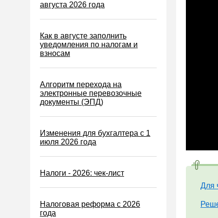
Водный налог
августа 2026 года
Экологический налог
Налог на игорный бизнес
Как в августе заполнить
уведомления по налогам и
Акцизы
взносам
Уплата налогов (взносов)
Возврат и зачет налогов
Алгоритм перехода на
электронные перевозочные
Налоговые проверки
документы (ЭПД)
Ответственность
Статистика
Изменения для бухгалтера с 1
июля 2026 года
Самозанятые
Банк
Налоги - 2026: чек-лист
Онлайн-кассы ККТ ККМ
Для 
Блокировка счета
Налоговая реформа с 2026
Реше
МСФО
года