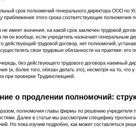
ьный срок полномочий генерального директора ООО по Устав
у приближения этого срока соответствующие полномочия п
 не имеет значения, на какой срок заключен трудовой дого
 ли он вообще, если учредитель назначает генеральным дир
о действующий трудовой договор, нет полномочий, устана
существлять свои трудовые обязанности на практике: его 
чередь, без действующего трудового договора наемный ди
ия (и, более того, обязан делать это), несмотря на то, что
и при проверке Трудинспекцией.
ние о продлении полномочий: стру
бразом, полномочия главы фирмы по решению учредителя 
стями. Далее в статье мы рассмотрим специфику пролонга
ий. Но пока изучим подробно, как может составляться реше