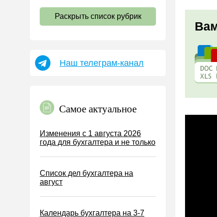
НДС
Раскрыть список рубрик
Страховые взносы 2026
Вам
Пособия
НДФЛ
Наш телеграм-канал
УСН
АУСН
Налог на имущество
Самое актуальное
Земельный налог
Транспортный налог
Изменения с 1 августа 2026
года для бухгалтера и не только
Налог на рекламу
Торговый сбор
Список дел бухгалтера на
Туристический налог
август
ЕСХН
ПСН
Календарь бухгалтера на 3-7