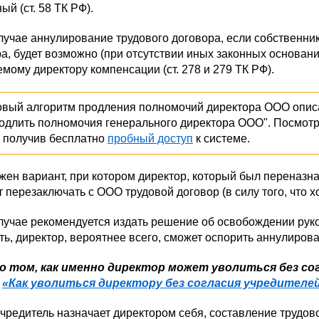
ый (ст. 58 ТК РФ).
лучае аннулирование трудового договора, если собственни
а, будет возможно (при отсутствии иных законных основан
мому директору компенсации (ст. 278 и 279 ТК РФ).
вый алгоритм продления полномочий директора ООО описа
родлить полномочия генерального директора ООО". Посмот
, получив бесплатно
пробный доступ
к системе.
жен вариант, при котором директор, который был переназн
 перезаключать с ООО трудовой договор (в силу того, что х
лучае рекомендуется издать решение об освобождении рук
ть, директор, вероятнее всего, сможет оспорить аннулиров
о том, как именно директор может уволиться без с
е
«Как уволиться директору без согласия учредителе
учредитель назначает директором себя, составление трудов