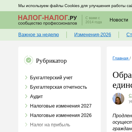
Подписывайтесь на новости по налогам, учету и к
Мы используем файлы Cookies для улучшения работы са
С вами с
Новости
2014 года
Важное за неделю
Изменения-2026
Ст
Главная
/
Рубрикатор
Обра
Бухгалтерский учет
един
Бухгалтерская отчетность
С
Аудит
У
Налоговые изменения 2027
Налоговые изменения 2026
Продлен
осущест
Налог на прибыль
граждан