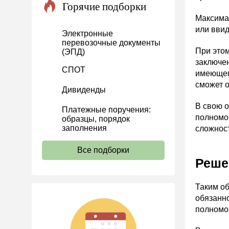
Горячие подборки
Проекты
Максимал
Банк касса
или ввид
Электронные
перевозочные документы
Расчеты
При этом
(ЭПД)
Учет затрат
заключен
СПОТ
имеющег
Учет ОС и НМА
сможет о
Дивиденды
Учет МПЗ
В свою о
Платежные поручения:
Зарплаты и кадры
полномоч
образцы, порядок
Основы трудового
заполнения
сложност
законодательства
Все подборки
Прием на работу и переводы
Реше
Увольнение
Трудовой договор
Таким о
обязанно
Коллективный договор и
полномоч
локальные акты
Рабочее время и режим