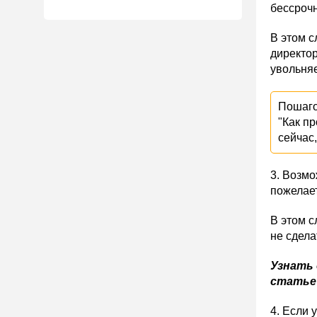
бессрочн
В этом с
директор
увольняе
Пошаго
"Как п
сейчас
3. Возмо
пожелает
В этом с
не сдела
Узнать 
стать
4. Если 