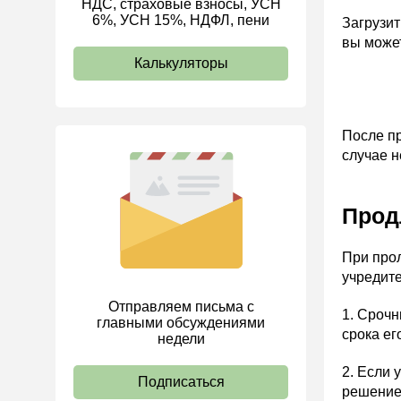
НДС, страховые взносы, УСН
6%, УСН 15%, НДФЛ, пени
ИП
Загрузит
вы может
Калькуляторы
После п
случае н
Прод
При про
учредите
Отправляем письма с
1. Срочн
главными обсуждениями
срока ег
недели
2. Если 
Подписаться
решением