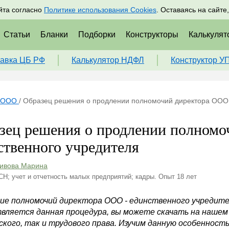
адрам
Подписаться
Пр
йта согласно
Политике использования Cookies
. Оставаясь на сайте
Статьи
Бланки
Подборки
Конструкторы
Калькулят
авка ЦБ РФ
Калькулятор НДФЛ
Конструктор У
ООО
/
Образец решения о продлении полномочий директора ООО 
зец решения о продлении полномо
ственного учредителя
ивова Марина
СН; учет и отчетность малых предприятий; кадры. Опыт 18 лет
ие полномочий директора ООО - единственного учредител
вляется данная процедура, вы можете скачать на нашем
ского, так и трудового права. Изучим данную особенность