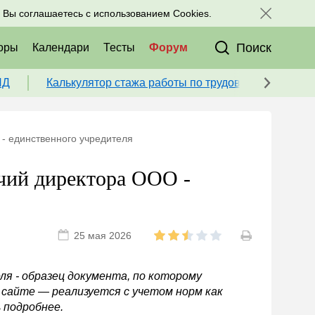
исоединяйтесь к нам в соц. сетях:
, Вы соглашаетесь с использованием Cookies.
Поиск
оры
Календари
Тесты
Форум
ПД
Калькулятор стажа работы по трудовой книжке для
- единственного учредителя
чий директора ООО -
25 мая 2026
я - образец документа, по которому
 сайте — реализуется с учетом норм как
 подробнее.