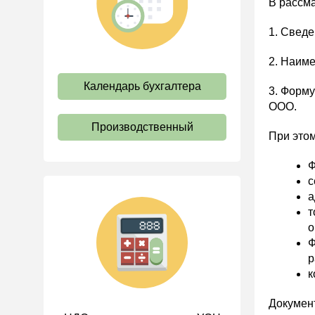
В рассм
труда
1. Сведе
Отпуск и время отдыха
Оплата труда
2. Наиме
Социальное партнерство
Календарь бухгалтера
3. Форму
Ответственность и
ООО.
взыскания
Производственный
Пенсии
При этом
Льготы, гарантии и
Ф
компенсации
с
Профстандарты и
а
должностные инструкции
т
о
Трудовые книжки
Ф
Кадровые документы и
р
образцы
к
Персональные данные
Документ
Стаж