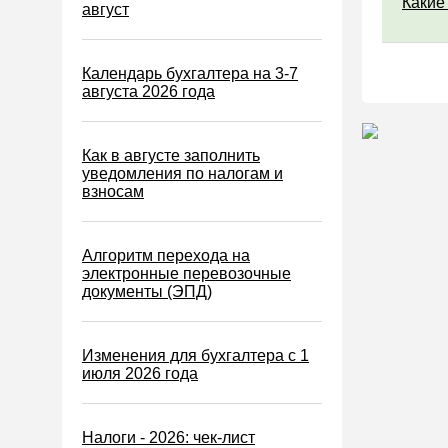
Какие
Водный налог
август
Экологический налог
Налог на игорный бизнес
Календарь бухгалтера на 3-7
августа 2026 года
Акцизы
Уплата налогов (взносов)
Как в августе заполнить
Возврат и зачет налогов
уведомления по налогам и
взносам
Налоговые проверки
Ответственность
Алгоритм перехода на
Статистика
электронные перевозочные
документы (ЭПД)
Самозанятые
Банк
Изменения для бухгалтера с 1
Онлайн-кассы ККТ ККМ
июля 2026 года
Блокировка счета
МСФО
Налоги - 2026: чек-лист