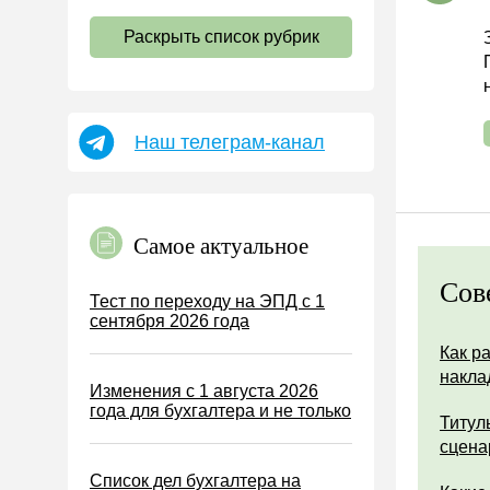
НДС
Раскрыть список рубрик
Страховые взносы 2026
Пособия
НДФЛ
Наш телеграм-канал
УСН
АУСН
Налог на имущество
Самое актуальное
Земельный налог
Сов
Транспортный налог
Тест по переходу на ЭПД с 1
сентября 2026 года
Налог на рекламу
Как р
Торговый сбор
накла
Изменения с 1 августа 2026
Туристический налог
года для бухгалтера и не только
Титул
ЕСХН
сцена
ПСН
Список дел бухгалтера на