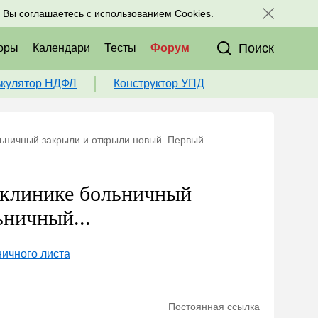
исоединяйтесь к нам в соц. сетях:
, Вы соглашаетесь с использованием Cookies.
Поиск
оры
Календари
Тесты
Форум
ькулятор НДФЛ
Конструктор УПД
льничный закрыли и открыли новый. Первый
иклинике больничный
ничный...
ничного листа
Постоянная ссылка