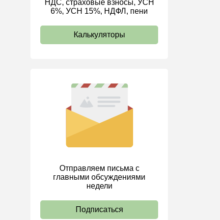
НДС, страховые взносы, УСН
6%, УСН 15%, НДФЛ, пени
ИП
Калькуляторы
Отправляем письма с
главными обсуждениями
недели
Подписаться