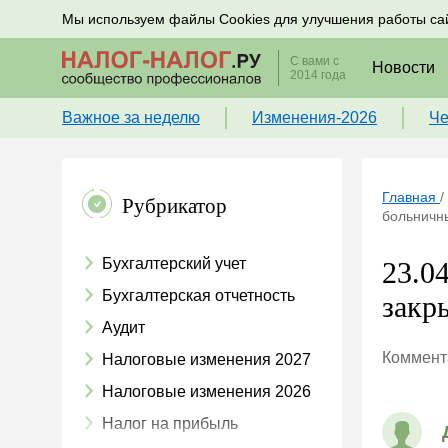
Подписывайтесь на новости по налогам, учету и к
Мы используем файлы Cookies для улучшения работы са
С вами с
Новости
2014 года
Важное за неделю
Изменения-2026
Че
Главная
/
Рубрикатор
больничны
Бухгалтерский учет
23.0
Бухгалтерская отчетность
закр
Аудит
Коммента
Налоговые изменения 2027
Налоговые изменения 2026
Налог на прибыль