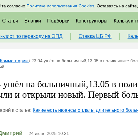
адрам
Подписаться
Пр
йта согласно
Политике использования Cookies
. Оставаясь на сайте
Статьи
Бланки
Подборки
Конструкторы
Калькулят
к-лист по переходу на ЭПД
Ставка ЦБ РФ
Кал
Комментарии
/
23.04 ушёл на больничный,13.05 в поликлинике бо
й...
4 ушёл на больничный,13.05 в пол
ыли и открыли новый. Первый боль
рий к статье:
Какие есть нюансы оплаты длительного боль
Дмитрий
24 июня 2025 10:21