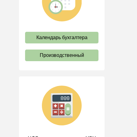
труда
Отпуск и время отдыха
Оплата труда
Социальное партнерство
Календарь бухгалтера
Ответственность и
взыскания
Производственный
Пенсии
Льготы, гарантии и
компенсации
Профстандарты и
должностные инструкции
Трудовые книжки
Кадровые документы и
образцы
Персональные данные
Стаж