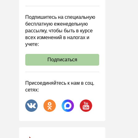
Управленческий учет
Анализ хозяйственной
Подпишитесь на специальную
деятельности (АХД)
бесплатную еженедельную
Охрана труда и аттестация
рассылку, чтобы быть в курсе
всех изменений в налогах и
Охрана труда
учете:
Валютные операции
Налоговая система РФ
Подписаться
Налоговое планирование
Финансовый контроль
Присоединяйтесь к нам в соц.
Договоры
сетях:
ООО
АО
Госзакупки
Инвестиции
Справочная информация