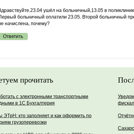
Здравствуйте.23.04 ушёл на больничный,13.05 в поликлини
Первый больничный оплатили 23.05. Второй больничный про
не начислена, почему?
Ответить
етуем прочитать
Посл
аботать с электронными транспортными
Уведом
дными в 1С Бухгалтерия
фискал
ы ЭТрН: кто заполняет и как оформить по
Отчётн
риям грузоперевозки
Сахар