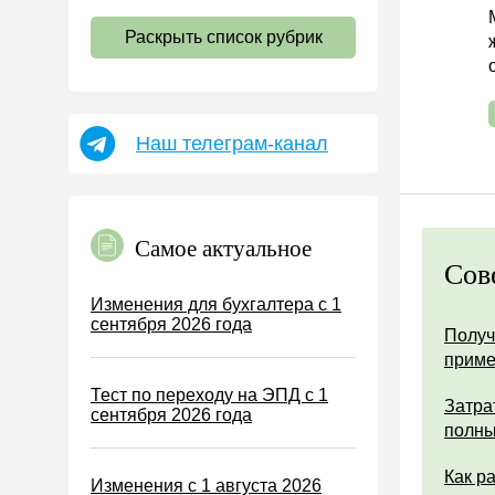
НДС
Раскрыть список рубрик
Страховые взносы 2026
Пособия
НДФЛ
Наш телеграм-канал
УСН
АУСН
Налог на имущество
Самое актуальное
Земельный налог
Сов
Транспортный налог
Изменения для бухгалтера с 1
сентября 2026 года
Налог на рекламу
Получ
прим
Торговый сбор
Тест по переходу на ЭПД с 1
Туристический налог
Затра
сентября 2026 года
полны
ЕСХН
ПСН
Как р
Изменения с 1 августа 2026