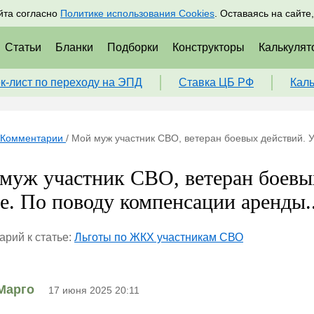
адрам
Подписаться
Пр
йта согласно
Политике использования Cookies
. Оставаясь на сайте
Статьи
Бланки
Подборки
Конструкторы
Калькулят
к-лист по переходу на ЭПД
Ставка ЦБ РФ
Кал
Комментарии
/
Мой муж участник СВО, ветеран боевых действий. У
муж участник СВО, ветеран боевых
е. По поводу компенсации аренды..
рий к статье:
Льготы по ЖКХ участникам СВО
Марго
17 июня 2025 20:11