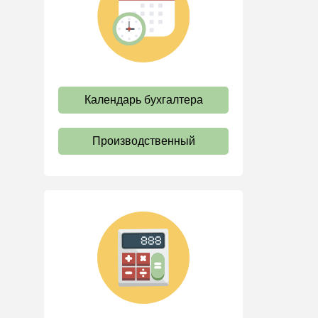
труда
Отпуск и время отдыха
Оплата труда
Социальное партнерство
Календарь бухгалтера
Ответственность и
взыскания
Пенсии
Производственный
Льготы, гарантии и
компенсации
Профстандарты и
должностные инструкции
Трудовые книжки
Кадровые документы и
образцы
Персональные данные
Стаж