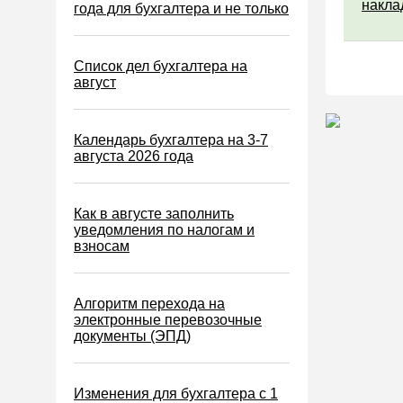
накла
Водный налог
года для бухгалтера и не только
Экологический налог
Налог на игорный бизнес
Список дел бухгалтера на
август
Акцизы
Уплата налогов (взносов)
Календарь бухгалтера на 3-7
Возврат и зачет налогов
августа 2026 года
Налоговые проверки
Ответственность
Как в августе заполнить
уведомления по налогам и
Статистика
взносам
Самозанятые
Банк
Алгоритм перехода на
электронные перевозочные
Онлайн-кассы ККТ ККМ
документы (ЭПД)
Блокировка счета
МСФО
Изменения для бухгалтера с 1