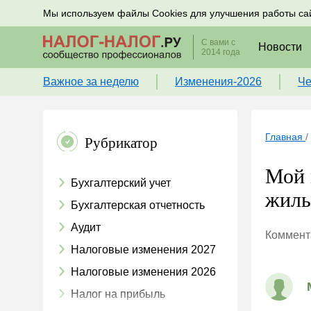
Подписывайтесь на новости по налогам, учету и к
Мы используем файлы Cookies для улучшения работы са
С вами с
Новости
2014 года
Важное за неделю
Изменения-2026
Че
Главная
/
Рубрикатор
Мой 
Бухгалтерский учет
жиль
Бухгалтерская отчетность
Аудит
Коммента
Налоговые изменения 2027
Налоговые изменения 2026
Налог на прибыль