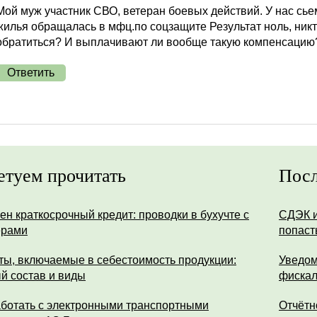
Мой муж участник СВО, ветеран боевых действий. У нас сь
жилья обращалась в мфц.по соцзащите Результат ноль, никто
обратиться? И выплачивают ли вообще такую компенсацию
Ответить
етуем прочитать
Посл
ен краткосрочный кредит: проводки в бухучте с
СДЭК и
ерами
попаст
ты, включаемые в себестоимость продукции:
Уведом
й состав и виды
фискал
аботать с электронными транспортными
Отчётн