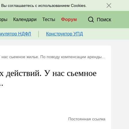
исоединяйтесь к нам в соц. сетях:
, Вы соглашаетесь с использованием Cookies.
Поиск
оры
Календари
Тесты
Форум
ькулятор НДФЛ
Конструктор УПД
 нас сьемное жилье. По поводу компенсации аренды...
 действий. У нас сьемное
.
Постоянная ссылка