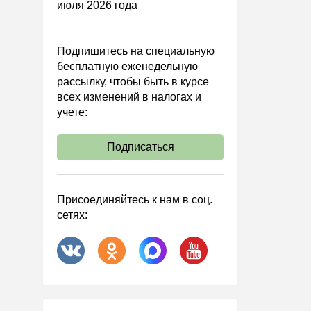
июля 2026 года
Управленческий учет
Анализ хозяйственной
деятельности (АХД)
Подпишитесь на специальную
Охрана труда и аттестация
бесплатную еженедельную
рассылку, чтобы быть в курсе
Охрана труда
всех изменений в налогах и
Валютные операции
учете:
Налоговая система РФ
Подписаться
Налоговое планирование
Финансовый контроль
Договоры
Присоединяйтесь к нам в соц.
сетях:
ООО
АО
Госзакупки
Инвестиции
Справочная информация