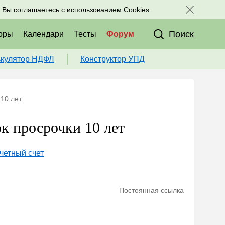
исоединяйтесь к нам в соц. сетях:
, Вы соглашаетесь с использованием Cookies.
Поиск
оры
Календари
Тесты
Форум
ькулятор НДФЛ
Конструктор УПД
 10 лет
ок просрочки 10 лет
четный счет
Постоянная ссылка