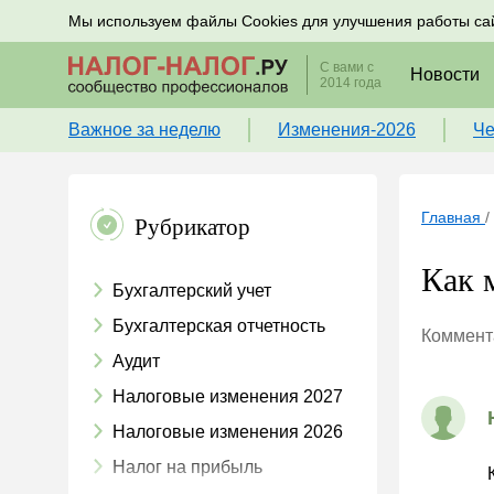
Подписывайтесь на новости по налогам, учету и к
Мы используем файлы Cookies для улучшения работы са
С вами с
Новости
2014 года
Важное за неделю
Изменения-2026
Че
Главная
/
Рубрикатор
Как 
Бухгалтерский учет
Бухгалтерская отчетность
Коммента
Аудит
Налоговые изменения 2027
Налоговые изменения 2026
Налог на прибыль