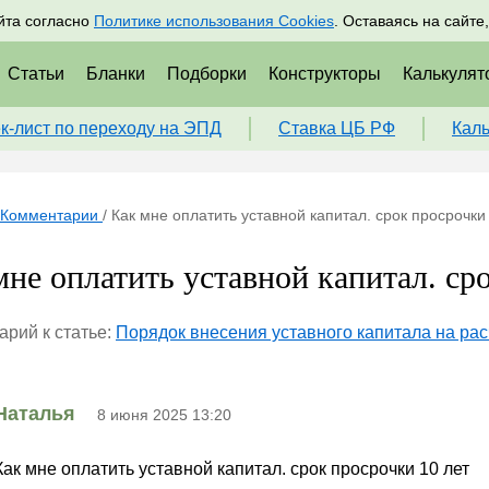
адрам
Подписаться
Пр
йта согласно
Политике использования Cookies
. Оставаясь на сайте
Статьи
Бланки
Подборки
Конструкторы
Калькулят
к-лист по переходу на ЭПД
Ставка ЦБ РФ
Кал
Комментарии
/
Как мне оплатить уставной капитал. срок просрочки
мне оплатить уставной капитал. ср
рий к статье:
Порядок внесения уставного капитала на рас
Наталья
8 июня 2025 13:20
Как мне оплатить уставной капитал. срок просрочки 10 лет