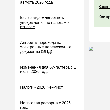
Водный налог
августа 2026 года
Какие
Экологический налог
Как п
Налог на игорный бизнес
Как в августе заполнить
уведомления по налогам и
Акцизы
взносам
Уплата налогов (взносов)
Возврат и зачет налогов
Алгоритм перехода на
электронные перевозочные
Налоговые проверки
документы (ЭПД)
Ответственность
Статистика
Изменения для бухгалтера с 1
июля 2026 года
Самозанятые
Банк
Налоги - 2026: чек-лист
Онлайн-кассы ККТ ККМ
Блокировка счета
Налоговая реформа с 2026
МСФО
года