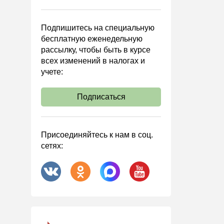
Управленческий учет
Анализ хозяйственной
Подпишитесь на специальную
деятельности (АХД)
бесплатную еженедельную
Охрана труда и аттестация
рассылку, чтобы быть в курсе
всех изменений в налогах и
Охрана труда
учете:
Валютные операции
Налоговая система РФ
Подписаться
Налоговое планирование
Финансовый контроль
Присоединяйтесь к нам в соц.
Договоры
сетях:
ООО
АО
Госзакупки
Инвестиции
Справочная информация