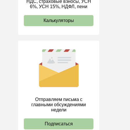
НДС, страховые взносы, УСН
6%, УСН 15%, НДФЛ, пени
ИП
Калькуляторы
Отправляем письма с
главными обсуждениями
недели
Подписаться