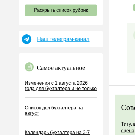
НДС
Раскрыть список рубрик
Страховые взносы 2026
Пособия
НДФЛ
Наш телеграм-канал
УСН
АУСН
Налог на имущество
Самое актуальное
Земельный налог
Транспортный налог
Изменения с 1 августа 2026
года для бухгалтера и не только
Налог на рекламу
Торговый сбор
Сов
Список дел бухгалтера на
Туристический налог
август
ЕСХН
Титул
ПСН
сцена
Календарь бухгалтера на 3-7