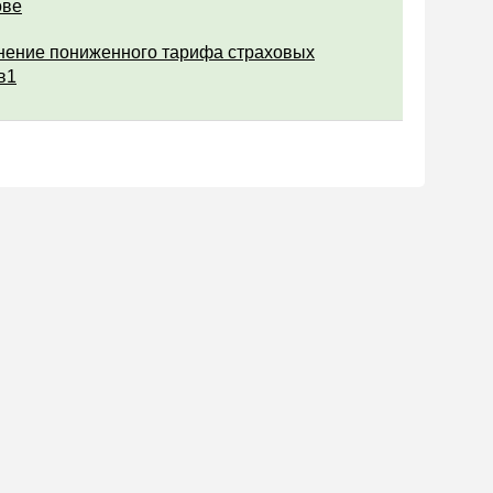
ове
ение пониженного тарифа страховых
в1