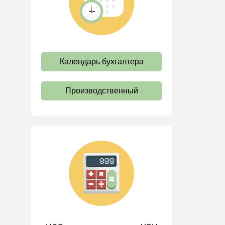
труда
Отпуск и время отдыха
Оплата труда
Социальное партнерство
Календарь бухгалтера
Ответственность и
взыскания
Производственный
Пенсии
Льготы, гарантии и
компенсации
Профстандарты и
должностные инструкции
Трудовые книжки
Кадровые документы и
образцы
Персональные данные
Стаж