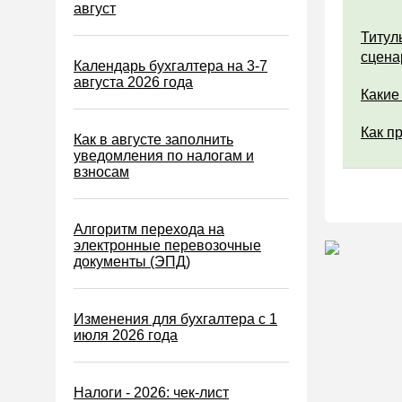
Водный налог
август
Экологический налог
Титул
сцена
Налог на игорный бизнес
Календарь бухгалтера на 3-7
августа 2026 года
Акцизы
Какие
Уплата налогов (взносов)
Как п
Как в августе заполнить
Возврат и зачет налогов
уведомления по налогам и
взносам
Налоговые проверки
Ответственность
Алгоритм перехода на
Статистика
электронные перевозочные
документы (ЭПД)
Самозанятые
Банк
Изменения для бухгалтера с 1
Онлайн-кассы ККТ ККМ
июля 2026 года
Блокировка счета
МСФО
Налоги - 2026: чек-лист