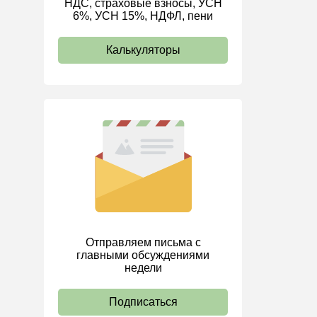
НДС, страховые взносы, УСН
6%, УСН 15%, НДФЛ, пени
ИП
Калькуляторы
Отправляем письма с
главными обсуждениями
недели
Подписаться