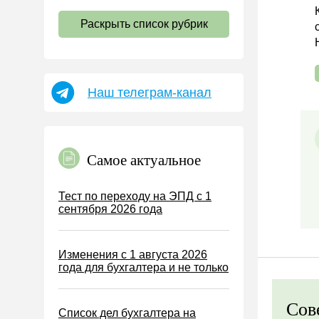
НДС
Раскрыть список рубрик
Страховые взносы 2026
Пособия
НДФЛ
Наш телеграм-канал
УСН
АУСН
Налог на имущество
Самое актуальное
Земельный налог
Транспортный налог
Тест по переходу на ЭПД с 1
сентября 2026 года
Налог на рекламу
Торговый сбор
Изменения с 1 августа 2026
Туристический налог
года для бухгалтера и не только
ЕСХН
ПСН
Сов
Список дел бухгалтера на