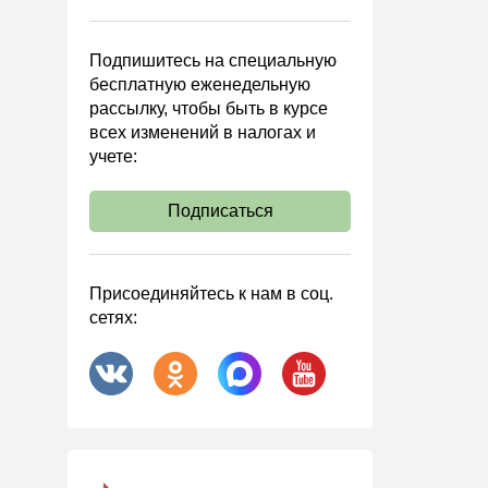
Управленческий учет
Анализ хозяйственной
Подпишитесь на специальную
деятельности (АХД)
бесплатную еженедельную
Охрана труда и аттестация
рассылку, чтобы быть в курсе
всех изменений в налогах и
Охрана труда
учете:
Валютные операции
Налоговая система РФ
Подписаться
Налоговое планирование
Финансовый контроль
Присоединяйтесь к нам в соц.
Договоры
сетях:
ООО
АО
Госзакупки
Инвестиции
Справочная информация