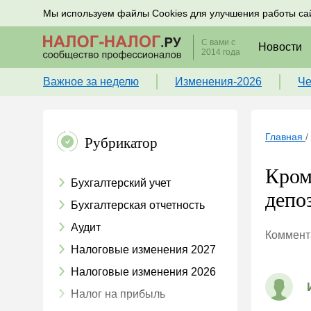
Подписывайтесь на новости по налогам, учету и к
Мы используем файлы Cookies для улучшения работы са
С вами с
Новости
2014 года
Важное за неделю
Изменения-2026
Че
Главная
/
Рубрикатор
Кром
Бухгалтерский учет
депоз
Бухгалтерская отчетность
Аудит
Коммента
Налоговые изменения 2027
Налоговые изменения 2026
Налог на прибыль