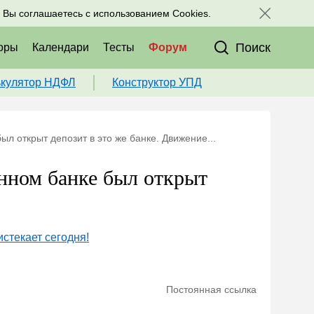
исоединяйтесь к нам в соц. сетях:
, Вы соглашаетесь с использованием Cookies.
Поиск
оры
Календари
Тесты
Форум
ькулятор НДФЛ
Конструктор УПД
ыл открыт депозит в это же банке. Движение...
анном банке был открыт
стекает сегодня!
Постоянная ссылка