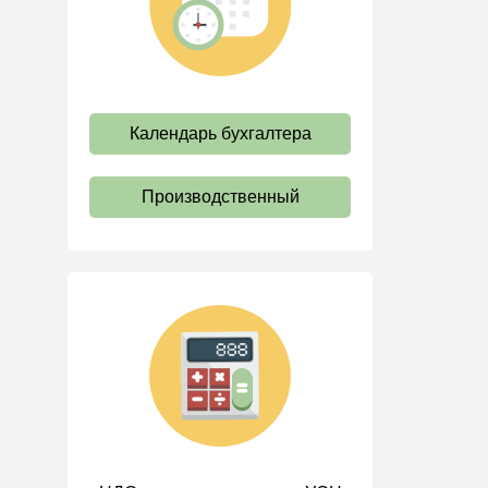
труда
Отпуск и время отдыха
Оплата труда
Социальное партнерство
Календарь бухгалтера
Ответственность и
взыскания
Производственный
Пенсии
Льготы, гарантии и
компенсации
Профстандарты и
должностные инструкции
Трудовые книжки
Кадровые документы и
образцы
Персональные данные
Стаж