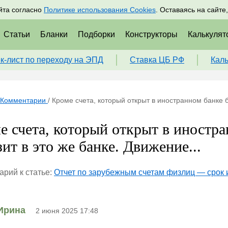
адрам
Подписаться
Пр
йта согласно
Политике использования Cookies
. Оставаясь на сайте
Статьи
Бланки
Подборки
Конструкторы
Калькулят
к-лист по переходу на ЭПД
Ставка ЦБ РФ
Кал
Комментарии
/
Кроме счета, который открыт в иностранном банке б
е счета, который открыт в иностр
ит в это же банке. Движение...
рий к статье:
Отчет по зарубежным счетам физлиц — срок и
Ирина
2 июня 2025 17:48