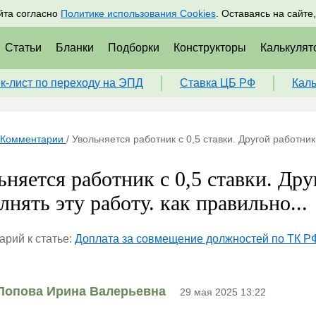
адрам
Подписаться
Пр
йта согласно
Политике использования Cookies
. Оставаясь на сайте
Статьи
Бланки
Подборки
Конструкторы
Калькулят
к-лист по переходу на ЭПД
Ставка ЦБ РФ
Кал
Комментарии
/
Увольняется работник с 0,5 ставки. Другой работник
ьняется работник с 0,5 ставки. Дру
лнять эту работу. как правильно...
рий к статье:
Доплата за совмещение должностей по ТК РФ
Попова Ирина Валерьевна
29 мая 2025 13:22