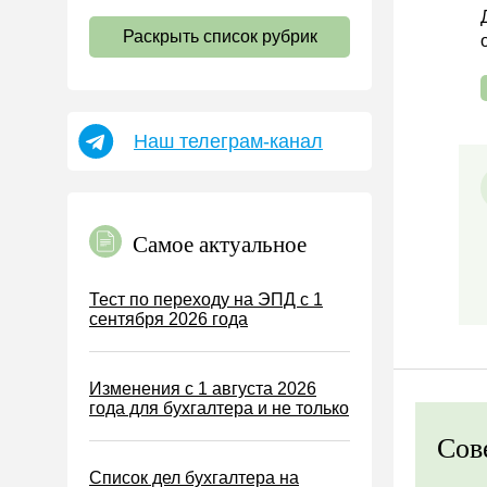
НДС
Раскрыть список рубрик
Страховые взносы 2026
Пособия
НДФЛ
Наш телеграм-канал
УСН
АУСН
Налог на имущество
Самое актуальное
Земельный налог
Транспортный налог
Тест по переходу на ЭПД с 1
сентября 2026 года
Налог на рекламу
Торговый сбор
Изменения с 1 августа 2026
Туристический налог
года для бухгалтера и не только
ЕСХН
Сов
ПСН
Список дел бухгалтера на