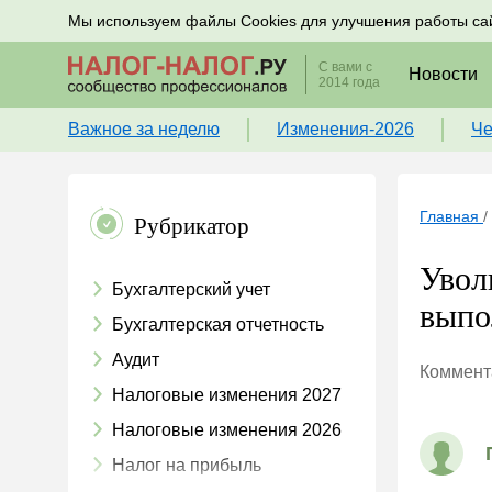
Подписывайтесь на новости по налогам, учету и к
Мы используем файлы Cookies для улучшения работы са
С вами с
Новости
2014 года
Важное за неделю
Изменения-2026
Че
Главная
/
Рубрикатор
Увол
Бухгалтерский учет
выпо
Бухгалтерская отчетность
Аудит
Коммента
Налоговые изменения 2027
Налоговые изменения 2026
Налог на прибыль