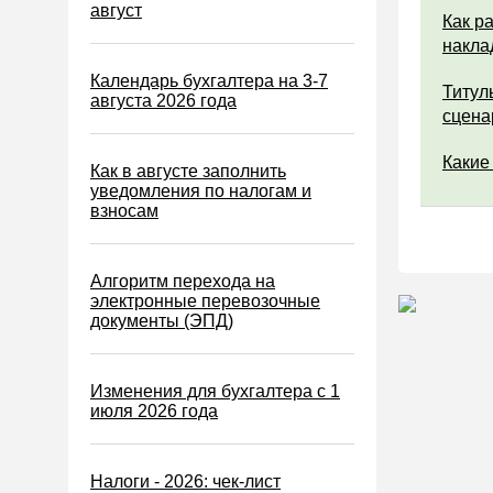
Водный налог
август
Как р
Экологический налог
накла
Налог на игорный бизнес
Календарь бухгалтера на 3-7
Титул
августа 2026 года
Акцизы
сцена
Уплата налогов (взносов)
Какие
Как в августе заполнить
Возврат и зачет налогов
уведомления по налогам и
взносам
Налоговые проверки
Ответственность
Алгоритм перехода на
Статистика
электронные перевозочные
документы (ЭПД)
Самозанятые
Банк
Изменения для бухгалтера с 1
Онлайн-кассы ККТ ККМ
июля 2026 года
Блокировка счета
МСФО
Налоги - 2026: чек-лист