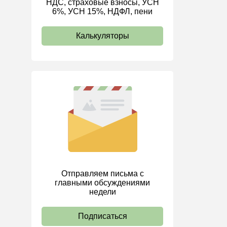
НДС, страховые взносы, УСН
6%, УСН 15%, НДФЛ, пени
ИП
Калькуляторы
Отправляем письма с
главными обсуждениями
недели
Подписаться