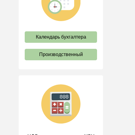
труда
Отпуск и время отдыха
Оплата труда
Социальное партнерство
Календарь бухгалтера
Ответственность и
взыскания
Производственный
Пенсии
Льготы, гарантии и
компенсации
Профстандарты и
должностные инструкции
Трудовые книжки
Кадровые документы и
образцы
Персональные данные
Стаж