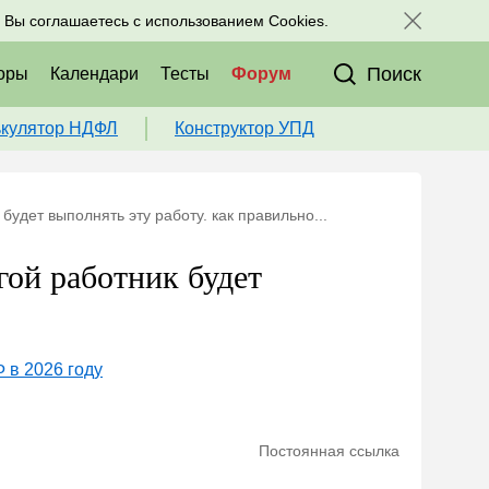
исоединяйтесь к нам в соц. сетях:
, Вы соглашаетесь с использованием Cookies.
Поиск
оры
Календари
Тесты
Форум
ькулятор НДФЛ
Конструктор УПД
 будет выполнять эту работу. как правильно...
гой работник будет
 в 2026 году
Постоянная ссылка