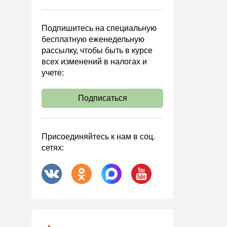
Управленческий учет
Анализ хозяйственной
Подпишитесь на специальную
деятельности (АХД)
бесплатную еженедельную
Охрана труда и аттестация
рассылку, чтобы быть в курсе
всех изменений в налогах и
Охрана труда
учете:
Валютные операции
Налоговая система РФ
Подписаться
Налоговое планирование
Финансовый контроль
Присоединяйтесь к нам в соц.
Договоры
сетях:
ООО
АО
Госзакупки
Инвестиции
Справочная информация