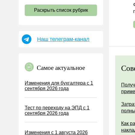
НДС
Раскрыть список рубрик
Страховые взносы 2026
Пособия
НДФЛ
Наш телеграм-канал
УСН
АУСН
Налог на имущество
Сов
Самое актуальное
Земельный налог
Транспортный налог
Изменения для бухгалтера с 1
Получ
сентября 2026 года
Налог на рекламу
прим
Торговый сбор
Затра
Тест по переходу на ЭПД с 1
Туристический налог
полны
сентября 2026 года
ЕСХН
Как р
ПСН
накла
Изменения с 1 августа 2026