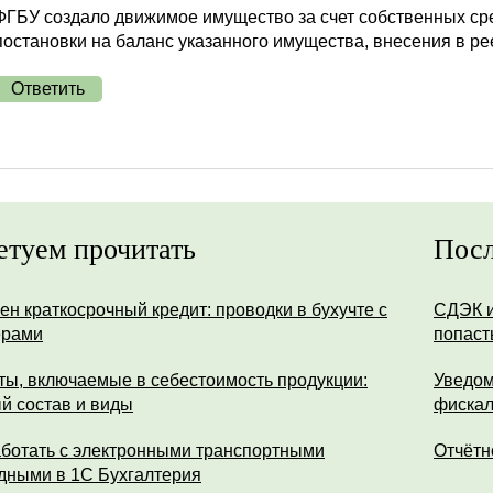
ФГБУ создало движимое имущество за счет собственных сре
постановки на баланс указанного имущества, внесения в р
Ответить
етуем прочитать
Посл
ен краткосрочный кредит: проводки в бухучте с
СДЭК и
ерами
попаст
ты, включаемые в себестоимость продукции:
Уведом
й состав и виды
фискал
аботать с электронными транспортными
Отчётн
дными в 1С Бухгалтерия