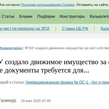
адрам
Подписаться
Пр
йта согласно
Политике использования Cookies
. Оставаясь на сайте
Статьи
Бланки
Подборки
Конструкторы
Калькулят
к-лист по переходу на ЭПД
Ставка ЦБ РФ
Кал
Комментарии
/
ФГБУ создало движимое имущество за счет собствен
 создало движимое имущество за с
е документы требуется для...
рий к статье:
Унифицированная форма № ОС-1 - Акт о пр
Газинур
29 мая 2025 07:48