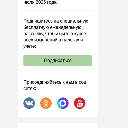
июля 2026 года
Управленческий учет
Анализ хозяйственной
деятельности (АХД)
Подпишитесь на специальную
Охрана труда и аттестация
бесплатную еженедельную
рассылку, чтобы быть в курсе
Охрана труда
всех изменений в налогах и
Валютные операции
учете:
Налоговая система РФ
Подписаться
Налоговое планирование
Финансовый контроль
Договоры
Присоединяйтесь к нам в соц.
сетях:
ООО
АО
Госзакупки
Инвестиции
Справочная информация