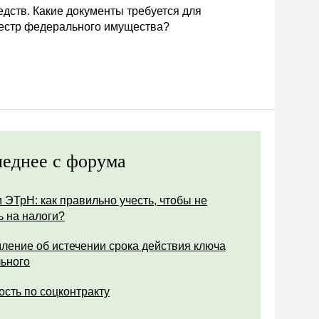
дств. Какие документы требуется для
еестр федерального имущества?
еднее с форума
 ЭТрН: как правильно учесть, чтобы не
ь на налоги?
ление об истечении срока действия ключа
ьного
ость по соцконтракту