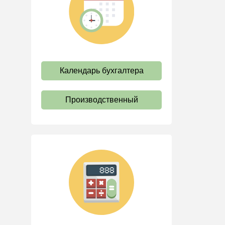
труда
Отпуск и время отдыха
Оплата труда
Социальное партнерство
Календарь бухгалтера
Ответственность и
взыскания
Пенсии
Производственный
Льготы, гарантии и
компенсации
Профстандарты и
должностные инструкции
Трудовые книжки
Кадровые документы и
образцы
Персональные данные
Стаж