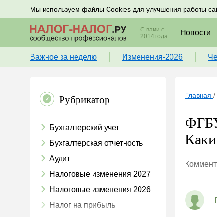
Подписывайтесь на новости по налогам, учету и к
Мы используем файлы Cookies для улучшения работы са
С вами с
Новости
2014 года
Важное за неделю
Изменения-2026
Че
Главная
/
Рубрикатор
ФГБУ
Бухгалтерский учет
Каки
Бухгалтерская отчетность
Аудит
Коммента
Налоговые изменения 2027
Налоговые изменения 2026
Налог на прибыль