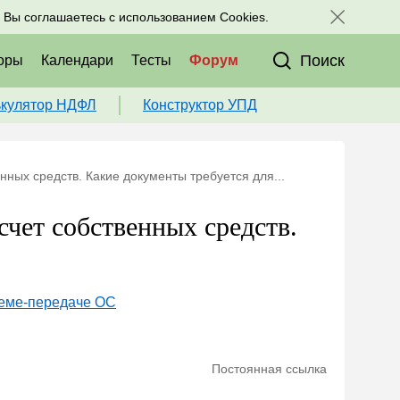
исоединяйтесь к нам в соц. сетях:
, Вы соглашаетесь с использованием Cookies.
Поиск
оры
Календари
Тесты
Форум
ькулятор НДФЛ
Конструктор УПД
ных средств. Какие документы требуется для...
чет собственных средств.
иеме-передаче ОС
Постоянная ссылка