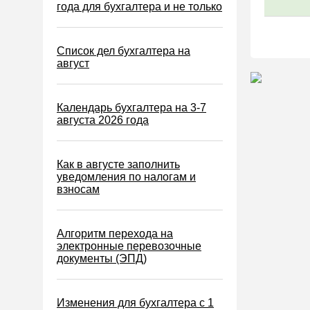
Водный налог
года для бухгалтера и не только
Экологический налог
Налог на игорный бизнес
Список дел бухгалтера на
август
Акцизы
Уплата налогов (взносов)
Календарь бухгалтера на 3-7
Возврат и зачет налогов
августа 2026 года
Налоговые проверки
Ответственность
Как в августе заполнить
уведомления по налогам и
Статистика
взносам
Самозанятые
Банк
Алгоритм перехода на
электронные перевозочные
Онлайн-кассы ККТ ККМ
документы (ЭПД)
Блокировка счета
МСФО
Изменения для бухгалтера с 1