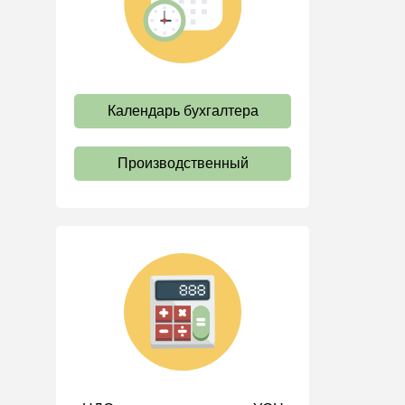
труда
Отпуск и время отдыха
Оплата труда
Социальное партнерство
Календарь бухгалтера
Ответственность и
взыскания
Производственный
Пенсии
Льготы, гарантии и
компенсации
Профстандарты и
должностные инструкции
Трудовые книжки
Кадровые документы и
образцы
Персональные данные
Стаж