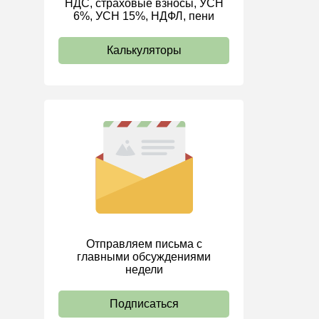
НДС, страховые взносы, УСН
6%, УСН 15%, НДФЛ, пени
ИП
Калькуляторы
Отправляем письма с
главными обсуждениями
недели
Подписаться