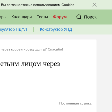
исоединяйтесь к нам в соц. сетях:
, Вы соглашаетесь с использованием Cookies.
Поиск
оры
Календари
Тесты
Форум
ькулятор НДФЛ
Конструктор УПД
 через корректировку долга? Спасибо!
ретьим лицом через
Постоянная ссылка