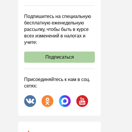
Управленческий учет
Анализ хозяйственной
Подпишитесь на специальную
деятельности (АХД)
бесплатную еженедельную
Охрана труда и аттестация
рассылку, чтобы быть в курсе
всех изменений в налогах и
Охрана труда
учете:
Валютные операции
Налоговая система РФ
Подписаться
Налоговое планирование
Финансовый контроль
Присоединяйтесь к нам в соц.
Договоры
сетях:
ООО
АО
Госзакупки
Инвестиции
Справочная информация