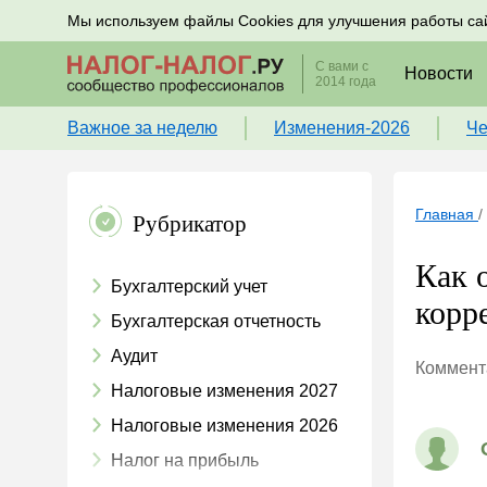
Подписывайтесь на новости по налогам, учету и к
Мы используем файлы Cookies для улучшения работы са
С вами с
Новости
2014 года
Важное за неделю
Изменения-2026
Че
Главная
/
Рубрикатор
Как 
Бухгалтерский учет
корр
Бухгалтерская отчетность
Аудит
Коммента
Налоговые изменения 2027
Налоговые изменения 2026
Налог на прибыль