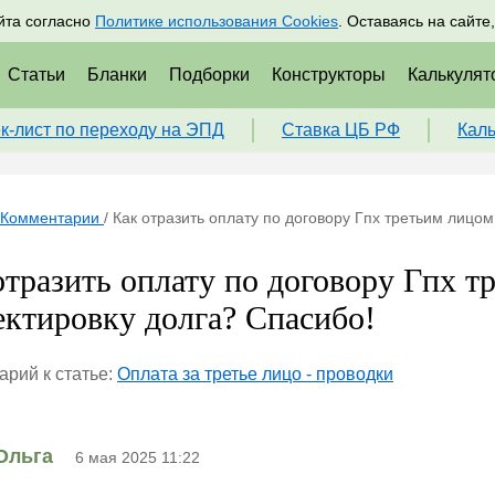
адрам
Подписаться
Пр
йта согласно
Политике использования Cookies
. Оставаясь на сайте
Статьи
Бланки
Подборки
Конструкторы
Калькулят
к-лист по переходу на ЭПД
Ставка ЦБ РФ
Кал
Комментарии
/
Как отразить оплату по договору Гпх третьим лицом
отразить оплату по договору Гпх т
ектировку долга? Спасибо!
рий к статье:
Оплата за третье лицо - проводки
Ольга
6 мая 2025 11:22