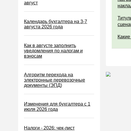
Водный налог
август
накла
Экологический налог
Титул
Налог на игорный бизнес
Календарь бухгалтера на 3-7
сцена
августа 2026 года
Акцизы
Какие
Уплата налогов (взносов)
Как в августе заполнить
Возврат и зачет налогов
уведомления по налогам и
взносам
Налоговые проверки
Ответственность
Алгоритм перехода на
Статистика
электронные перевозочные
документы (ЭПД)
Самозанятые
Банк
Изменения для бухгалтера с 1
Онлайн-кассы ККТ ККМ
июля 2026 года
Блокировка счета
МСФО
Налоги - 2026: чек-лист