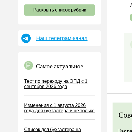
НДС
Раскрыть список рубрик
Страховые взносы 2026
Пособия
НДФЛ
Наш телеграм-канал
УСН
АУСН
Налог на имущество
Самое актуальное
Земельный налог
Транспортный налог
Тест по переходу на ЭПД с 1
сентября 2026 года
Налог на рекламу
Торговый сбор
Изменения с 1 августа 2026
Туристический налог
года для бухгалтера и не только
Сов
ЕСХН
ПСН
Список дел бухгалтера на
Как р