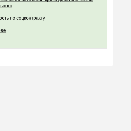
ьного
ость по соцконтракту
ове