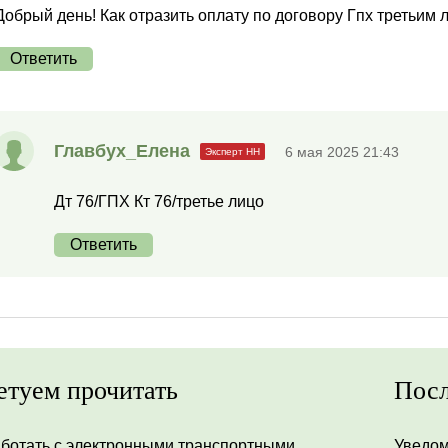
Добрый день! Как отразить оплату по договору Гпх третьим 
Ответить
Главбух_Елена
6 мая 2025 21:43
Дт 76/ГПХ Кт 76/третье лицо
Ответить
етуем прочитать
Посл
аботать с электронными транспортными
Уведом