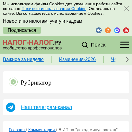
Мы используем файлы Cookies для улучшения работы сайта
согласно
Политике использования Cookies
. Оставаясь на
сайте, Вы соглашаетесь с использованием Cookies.
Новости по налогам, учету и кадрам
Подписаться
Поиск
Важное за неделю
Изменения-2026
Чек-лист
Рубрикатор
Наш телеграм-канал
Главная
/
Комментарии
/
Я ИП на "доход минус расход"