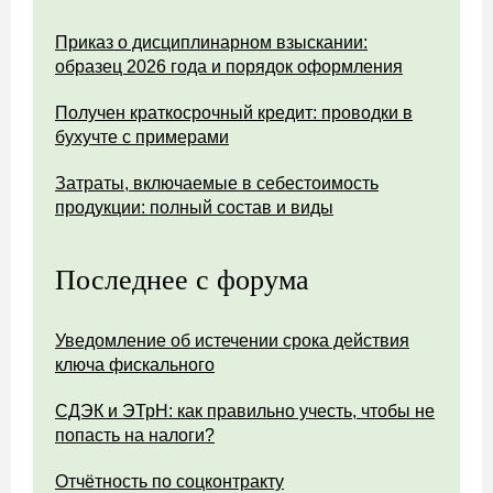
Приказ о дисциплинарном взыскании:
образец 2026 года и порядок оформления
Получен краткосрочный кредит: проводки в
бухучте с примерами
Затраты, включаемые в себестоимость
продукции: полный состав и виды
Последнее с форума
Уведомление об истечении срока действия
ключа фискального
СДЭК и ЭТрН: как правильно учесть, чтобы не
попасть на налоги?
Отчётность по соцконтракту