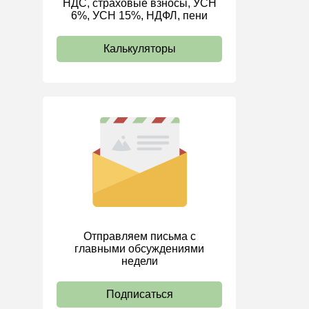
НДС, страховые взносы, УСН
6%, УСН 15%, НДФЛ, пени
ИП
Калькуляторы
Отправляем письма с
главными обсуждениями
недели
Подписаться