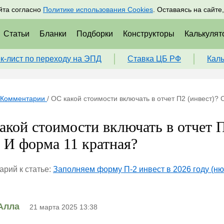
адрам
Подписаться
Пр
йта согласно
Политике использования Cookies
. Оставаясь на сайте
Статьи
Бланки
Подборки
Конструкторы
Калькулят
к-лист по переходу на ЭПД
Ставка ЦБ РФ
Кал
Комментарии
/
ОС какой стоимости включать в отчет П2 (инвест)?
акой стоимости включать в отчет 
? И форма 11 кратная?
рий к статье:
Заполняем форму П-2 инвест в 2026 году (н
Алла
21 марта 2025 13:38