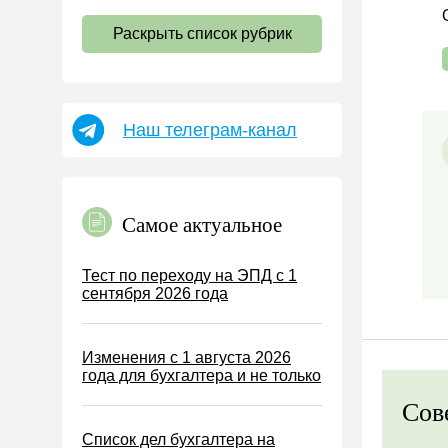
НДС
Раскрыть список рубрик
Страховые взносы 2026
Пособия
НДФЛ
Наш телеграм-канал
УСН
АУСН
Налог на имущество
Самое актуальное
Земельный налог
Транспортный налог
Тест по переходу на ЭПД с 1
сентября 2026 года
Налог на рекламу
Торговый сбор
Изменения с 1 августа 2026
Туристический налог
года для бухгалтера и не только
ЕСХН
Сов
ПСН
Список дел бухгалтера на