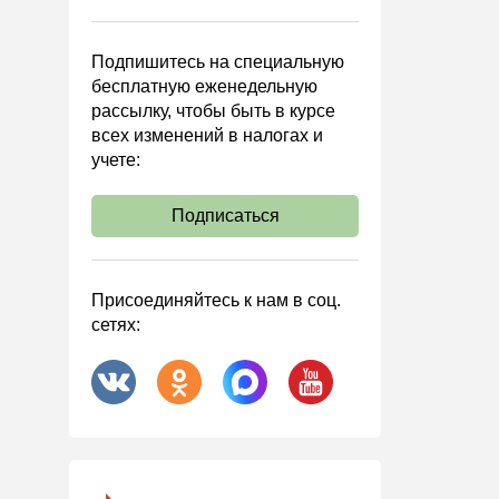
Управленческий учет
Анализ хозяйственной
Подпишитесь на специальную
деятельности (АХД)
бесплатную еженедельную
Охрана труда и аттестация
рассылку, чтобы быть в курсе
всех изменений в налогах и
Охрана труда
учете:
Валютные операции
Налоговая система РФ
Подписаться
Налоговое планирование
Финансовый контроль
Присоединяйтесь к нам в соц.
Договоры
сетях:
ООО
АО
Госзакупки
Инвестиции
Справочная информация