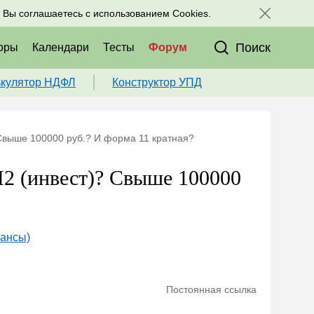
исоединяйтесь к нам в соц. сетях:
, Вы соглашаетесь с использованием Cookies.
Поиск
оры
Календари
Тесты
Форум
ькулятор НДФЛ
Конструктор УПД
 Свыше 100000 руб.? И форма 11 кратная?
П2 (инвест)? Свыше 100000
юансы)
Постоянная ссылка