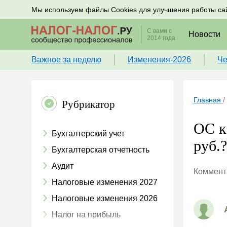
Подписывайтесь на новости по налогам, учету и к
Мы используем файлы Cookies для улучшения работы са
С вами с
Новости
2014 года
Важное за неделю
Изменения-2026
Че
Главная
/
Рубрикатор
ОС к
Бухгалтерский учет
руб.
Бухгалтерская отчетность
Аудит
Коммента
Налоговые изменения 2027
Налоговые изменения 2026
Налог на прибыль