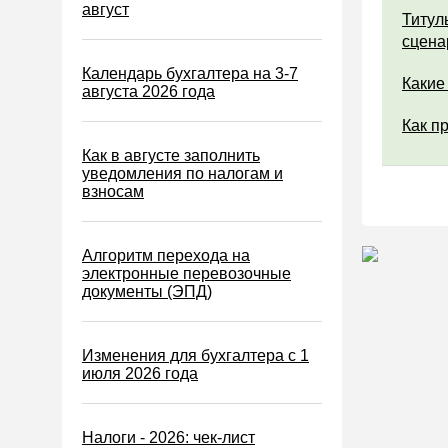
Водный налог
август
Титул
Экологический налог
сцена
Налог на игорный бизнес
Календарь бухгалтера на 3-7
Какие
августа 2026 года
Акцизы
Как п
Уплата налогов (взносов)
Как в августе заполнить
Возврат и зачет налогов
уведомления по налогам и
взносам
Налоговые проверки
Ответственность
Алгоритм перехода на
Статистика
электронные перевозочные
документы (ЭПД)
Самозанятые
Банк
Изменения для бухгалтера с 1
Онлайн-кассы ККТ ККМ
июля 2026 года
Блокировка счета
МСФО
Налоги - 2026: чек-лист