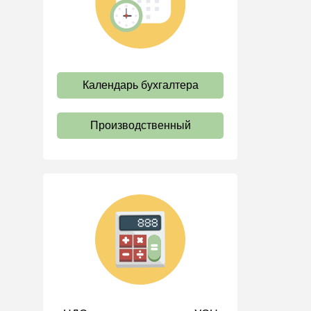
труда
Отпуск и время отдыха
Оплата труда
Социальное партнерство
Календарь бухгалтера
Ответственность и
взыскания
Производственный
Пенсии
Льготы, гарантии и
компенсации
Профстандарты и
должностные инструкции
Трудовые книжки
Кадровые документы и
образцы
Персональные данные
Стаж