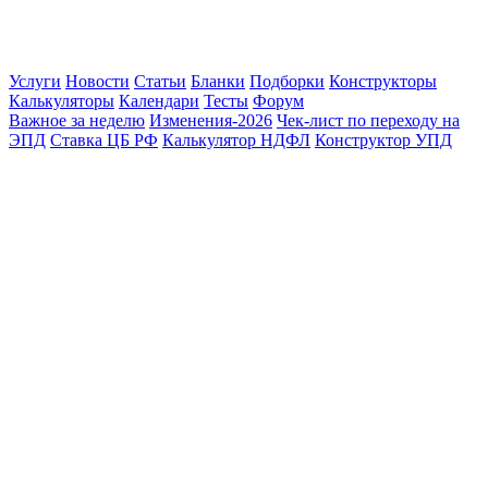
Услуги
Новости
Статьи
Бланки
Подборки
Конструкторы
Калькуляторы
Календари
Тесты
Форум
Важное за неделю
Изменения-2026
Чек-лист по переходу на
ЭПД
Ставка ЦБ РФ
Калькулятор НДФЛ
Конструктор УПД