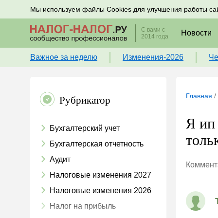
Подписывайтесь на новости по налогам, учету и к
Мы используем файлы Cookies для улучшения работы са
С вами с
Новости
2014 года
Важное за неделю
Изменения-2026
Че
Главная
/
Рубрикатор
Я ип 
Бухгалтерский учет
толь
Бухгалтерская отчетность
Аудит
Коммента
Налоговые изменения 2027
Налоговые изменения 2026
Налог на прибыль