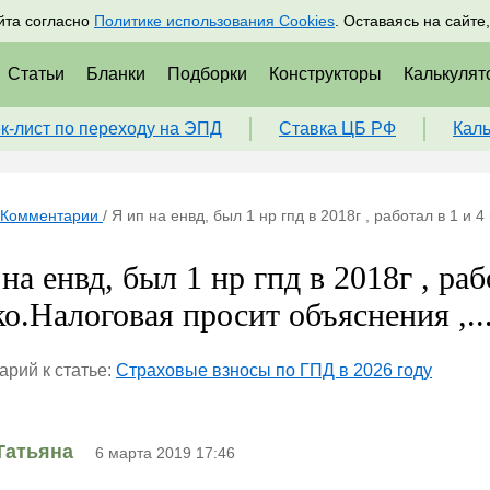
адрам
Подписаться
Пр
йта согласно
Политике использования Cookies
. Оставаясь на сайте
Статьи
Бланки
Подборки
Конструкторы
Калькулят
к-лист по переходу на ЭПД
Ставка ЦБ РФ
Кал
Комментарии
/
Я ип на енвд, был 1 нр гпд в 2018г , работал в 1 и 
на енвд, был 1 нр гпд в 2018г , раб
ко.Налоговая просит объяснения ,..
рий к статье:
Страховые взносы по ГПД в 2026 году
Татьяна
6 марта 2019 17:46