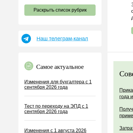
НДС
Раскрыть список рубрик
Страховые взносы 2026
Пособия
НДФЛ
Наш телеграм-канал
УСН
АУСН
Налог на имущество
Самое актуальное
Земельный налог
Сов
Транспортный налог
Изменения для бухгалтера с 1
сентября 2026 года
Налог на рекламу
Прика
года 
Торговый сбор
Тест по переходу на ЭПД с 1
Туристический налог
Получ
сентября 2026 года
прим
ЕСХН
ПСН
Затра
Изменения с 1 августа 2026