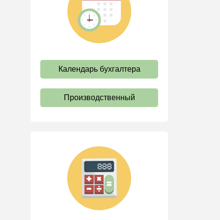
труда
Отпуск и время отдыха
Оплата труда
Социальное партнерство
Календарь бухгалтера
Ответственность и
взыскания
Пенсии
Производственный
Льготы, гарантии и
компенсации
Профстандарты и
должностные инструкции
Трудовые книжки
Кадровые документы и
образцы
Персональные данные
Стаж