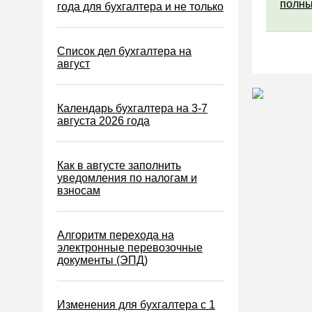
полны
Водный налог
года для бухгалтера и не только
Экологический налог
Налог на игорный бизнес
Список дел бухгалтера на
август
Акцизы
Уплата налогов (взносов)
Календарь бухгалтера на 3-7
Возврат и зачет налогов
августа 2026 года
Налоговые проверки
Ответственность
Как в августе заполнить
уведомления по налогам и
Статистика
взносам
Самозанятые
Банк
Алгоритм перехода на
электронные перевозочные
Онлайн-кассы ККТ ККМ
документы (ЭПД)
Блокировка счета
МСФО
Изменения для бухгалтера с 1