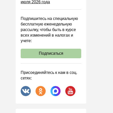
июля 2026 года
Управленческий учет
Анализ хозяйственной
деятельности (АХД)
Подпишитесь на специальную
Охрана труда и аттестация
бесплатную еженедельную
рассылку, чтобы быть в курсе
Охрана труда
всех изменений в налогах и
Валютные операции
учете:
Налоговая система РФ
Подписаться
Налоговое планирование
Финансовый контроль
Договоры
Присоединяйтесь к нам в соц.
сетях:
ООО
АО
Госзакупки
Инвестиции
Справочная информация