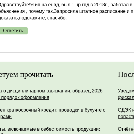
Здравствуйте!Я ип на енвд, был 1 нр гпд в 2018г , работал в
объяснения , почему так.Запросила штатное расписание и пр
доказать,подскажите, спасибо.
Ответить
етуем прочитать
Посл
з о дисциплинарном взыскании: образец 2026
Уведом
и порядок оформления
фискал
ен краткосрочный кредит: проводки в бухучте с
СДЭК и
ерами
попаст
ты, включаемые в себестоимость продукции:
Отчётн