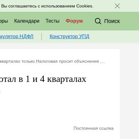
исоединяйтесь к нам в соц. сетях:
, Вы соглашаетесь с использованием Cookies.
Поиск
оры
Календари
Тесты
Форум
ькулятор НДФЛ
Конструктор УПД
4 кварталах только.Налоговая просит объяснения ,...
отал в 1 и 4 кварталах
.
Постоянная ссылка