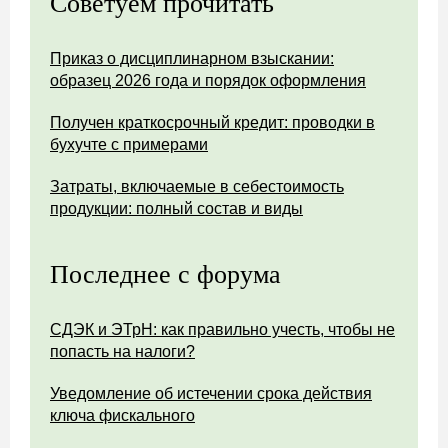
Советуем прочитать
Приказ о дисциплинарном взыскании:
образец 2026 года и порядок оформления
Получен краткосрочный кредит: проводки в
бухучте с примерами
Затраты, включаемые в себестоимость
продукции: полный состав и виды
Последнее с форума
СДЭК и ЭТрН: как правильно учесть, чтобы не
попасть на налоги?
Уведомление об истечении срока действия
ключа фискального