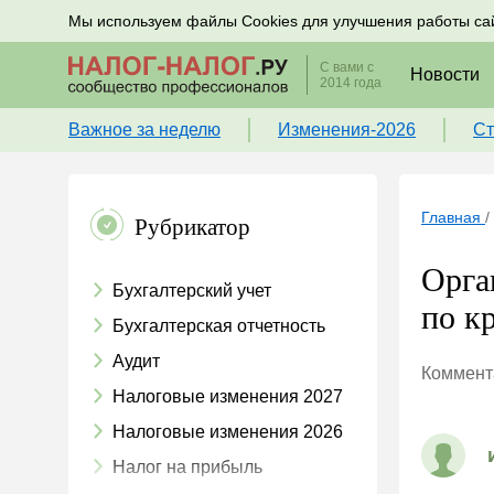
Подписывайтесь на новости по налогам, учету и к
Мы используем файлы Cookies для улучшения работы са
С вами с
Новости
2014 года
Важное за неделю
Изменения-2026
Ст
Главная
/
Рубрикатор
Орга
Бухгалтерский учет
по к
Бухгалтерская отчетность
Аудит
Коммента
Налоговые изменения 2027
Налоговые изменения 2026
Налог на прибыль