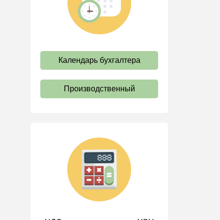
труда
Отпуск и время отдыха
Оплата труда
Социальное партнерство
Календарь бухгалтера
Ответственность и
взыскания
Производственный
Пенсии
Льготы, гарантии и
компенсации
Профстандарты и
должностные инструкции
Трудовые книжки
Кадровые документы и
образцы
Персональные данные
Стаж