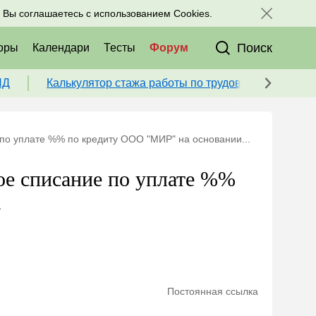
исоединяйтесь к нам в соц. сетях:
, Вы соглашаетесь с использованием Cookies.
Поиск
оры
Календари
Тесты
Форум
ПД
Калькулятор стажа работы по трудовой книжке для
по уплате %% по кредиту ООО "МИР" на основании...
е списание по уплате %%
.
Постоянная ссылка