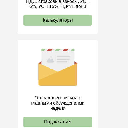
НДС, страховые взносы, УСН
6%, УСН 15%, НДФЛ, пени
ИП
Калькуляторы
Отправляем письма с
главными обсуждениями
недели
Подписаться