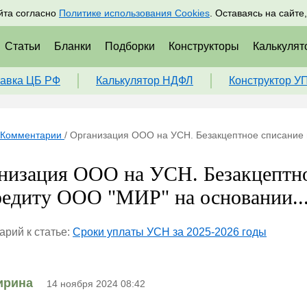
адрам
Подписаться
Пр
йта согласно
Политике использования Cookies
. Оставаясь на сайте
Статьи
Бланки
Подборки
Конструкторы
Калькулят
авка ЦБ РФ
Калькулятор НДФЛ
Конструктор У
Комментарии
/
Организация ООО на УСН. Безакцептное списание 
низация ООО на УСН. Безакцептно
редиту ООО "МИР" на основании..
рий к статье:
Сроки уплаты УСН за 2025-2026 годы
ирина
14 ноября 2024 08:42