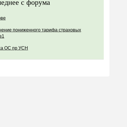
еднее с форума
ове
ение пониженного тарифа страховых
в1
а ОС пр УСН