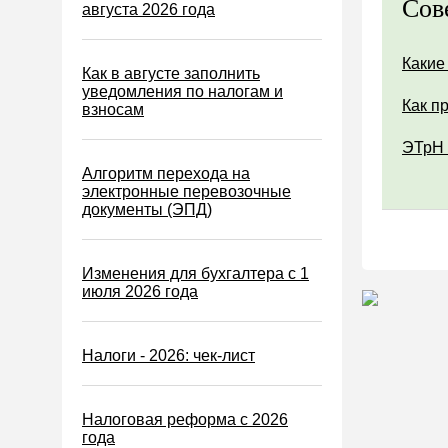
Сов
Водный налог
августа 2026 года
Экологический налог
Какие
Налог на игорный бизнес
Как в августе заполнить
уведомления по налогам и
Акцизы
Как п
взносам
Уплата налогов (взносов)
ЭТрН 
Возврат и зачет налогов
Алгоритм перехода на
электронные перевозочные
Налоговые проверки
документы (ЭПД)
Ответственность
Статистика
Изменения для бухгалтера с 1
июля 2026 года
Самозанятые
Банк
Налоги - 2026: чек-лист
Онлайн-кассы ККТ ККМ
Блокировка счета
Налоговая реформа с 2026
МСФО
года