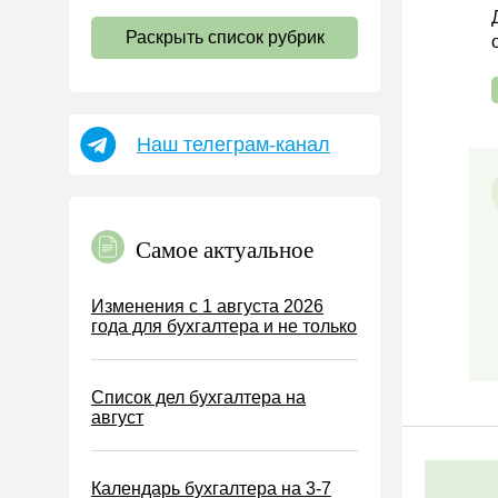
НДС
Раскрыть список рубрик
Страховые взносы 2026
Пособия
НДФЛ
Наш телеграм-канал
УСН
АУСН
Налог на имущество
Самое актуальное
Земельный налог
Транспортный налог
Изменения с 1 августа 2026
года для бухгалтера и не только
Налог на рекламу
Торговый сбор
Список дел бухгалтера на
Туристический налог
август
ЕСХН
ПСН
Календарь бухгалтера на 3-7