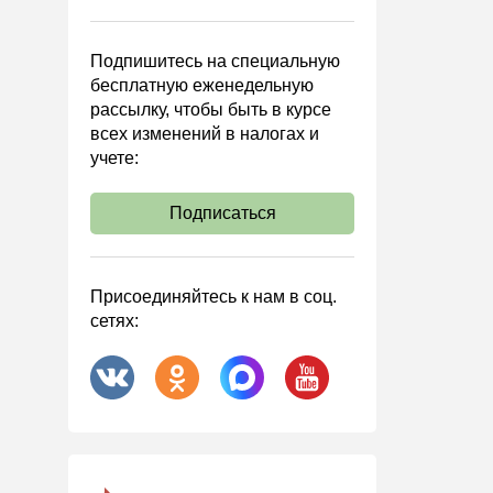
Управленческий учет
Анализ хозяйственной
Подпишитесь на специальную
деятельности (АХД)
бесплатную еженедельную
Охрана труда и аттестация
рассылку, чтобы быть в курсе
всех изменений в налогах и
Охрана труда
учете:
Валютные операции
Налоговая система РФ
Подписаться
Налоговое планирование
Финансовый контроль
Присоединяйтесь к нам в соц.
Договоры
сетях:
ООО
АО
Госзакупки
Инвестиции
Справочная информация