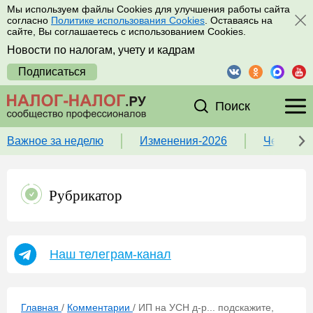
Мы используем файлы Cookies для улучшения работы сайта
согласно
Политике использования Cookies
. Оставаясь на
сайте, Вы соглашаетесь с использованием Cookies.
Новости по налогам, учету и кадрам
Подписаться
Поиск
Важное за неделю
Изменения-2026
Чек-лист
Рубрикатор
Наш телеграм-канал
Главная
/
Комментарии
/
ИП на УСН д-р... подскажите,