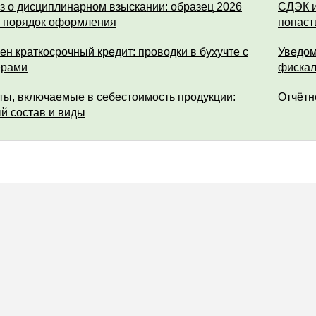
з о дисциплинарном взыскании: образец 2026
СДЭК и
и порядок оформления
попаст
ен краткосрочный кредит: проводки в бухучте с
Уведом
ерами
фискал
ты, включаемые в себестоимость продукции:
Отчётн
й состав и виды