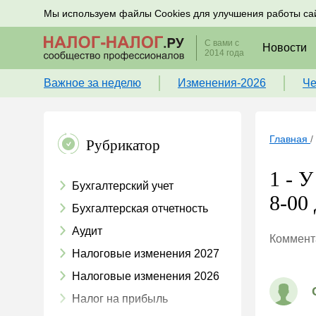
Подписывайтесь на новости по налогам, учету и к
Мы используем файлы Cookies для улучшения работы са
С вами с
Новости
2014 года
Важное за неделю
Изменения-2026
Че
Главная
/
Рубрикатор
1 - 
Бухгалтерский учет
8-00 
Бухгалтерская отчетность
Аудит
Коммента
Налоговые изменения 2027
Налоговые изменения 2026
Налог на прибыль