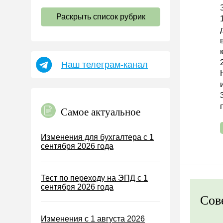
НДС
Раскрыть список рубрик
Страховые взносы 2026
Пособия
НДФЛ
Наш телеграм-канал
УСН
АУСН
Налог на имущество
Самое актуальное
Земельный налог
Транспортный налог
Изменения для бухгалтера с 1
сентября 2026 года
Налог на рекламу
Торговый сбор
Тест по переходу на ЭПД с 1
Туристический налог
сентября 2026 года
ЕСХН
Сов
ПСН
Изменения с 1 августа 2026