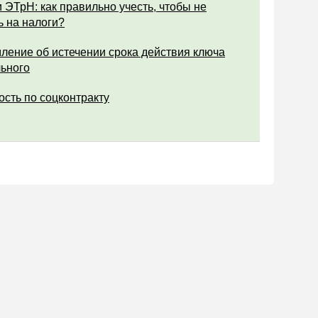
 ЭТрН: как правильно учесть, чтобы не
ь на налоги?
ление об истечении срока действия ключа
ьного
ость по соцконтракту