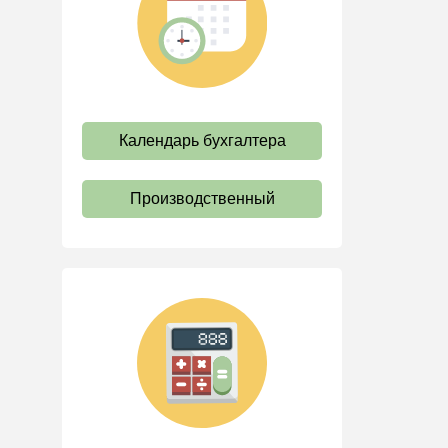
труда
Отпуск и время отдыха
Оплата труда
Социальное партнерство
Календарь бухгалтера
Ответственность и
взыскания
Пенсии
Производственный
Льготы, гарантии и
компенсации
Профстандарты и
должностные инструкции
Трудовые книжки
Кадровые документы и
образцы
Персональные данные
Стаж