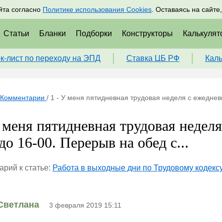
адрам
Подписаться
Пр
йта согласно
Политике использования Cookies
. Оставаясь на сайте
Статьи
Бланки
Подборки
Конструкторы
Калькулят
к-лист по переходу на ЭПД
Ставка ЦБ РФ
Кал
Комментарии
/
1 - У меня пятидневная трудовая неделя с ежедневн
У меня пятидневная трудовая недел
до 16-00. Перерыв на обед с...
рий к статье:
Работа в выходные дни по Трудовому кодекс
Светлана
3 февраля 2019 15:11