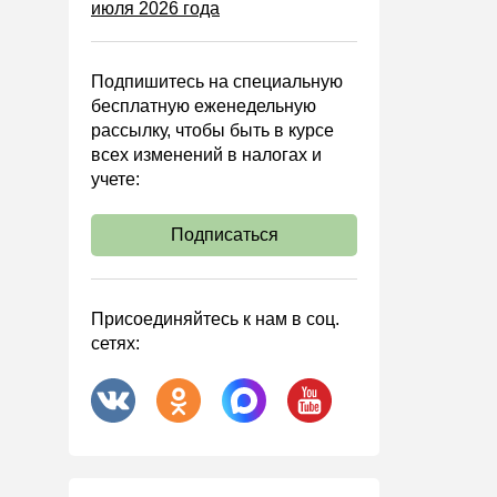
июля 2026 года
Управленческий учет
Анализ хозяйственной
деятельности (АХД)
Подпишитесь на специальную
Охрана труда и аттестация
бесплатную еженедельную
рассылку, чтобы быть в курсе
Охрана труда
всех изменений в налогах и
Валютные операции
учете:
Налоговая система РФ
Подписаться
Налоговое планирование
Финансовый контроль
Договоры
Присоединяйтесь к нам в соц.
сетях:
ООО
АО
Госзакупки
Инвестиции
Справочная информация