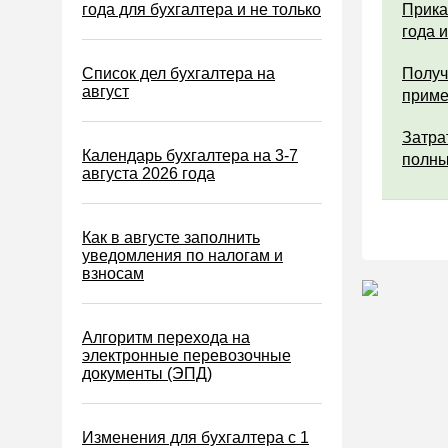
Водный налог
года для бухгалтера и не только
Прика
года 
Экологический налог
Налог на игорный бизнес
Список дел бухгалтера на
Получ
август
прим
Акцизы
Уплата налогов (взносов)
Затра
Календарь бухгалтера на 3-7
полны
Возврат и зачет налогов
августа 2026 года
Налоговые проверки
Ответственность
Как в августе заполнить
уведомления по налогам и
Статистика
взносам
Самозанятые
Банк
Алгоритм перехода на
электронные перевозочные
Онлайн-кассы ККТ ККМ
документы (ЭПД)
Блокировка счета
МСФО
Изменения для бухгалтера с 1