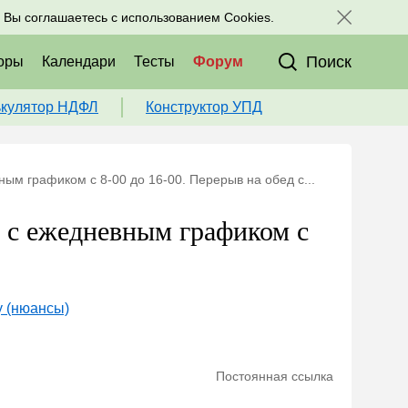
исоединяйтесь к нам в соц. сетях:
, Вы соглашаетесь с использованием Cookies.
Поиск
оры
Календари
Тесты
Форум
ькулятор НДФЛ
Конструктор УПД
ым графиком с 8-00 до 16-00. Перерыв на обед с...
я с ежедневным графиком с
у (нюансы)
Постоянная ссылка