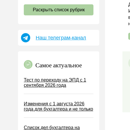
НДС
Раскрыть список рубрик
Страховые взносы 2026
Пособия
НДФЛ
Наш телеграм-канал
УСН
АУСН
Налог на имущество
Самое актуальное
Земельный налог
Транспортный налог
Тест по переходу на ЭПД с 1
сентября 2026 года
Налог на рекламу
Торговый сбор
Изменения с 1 августа 2026
Туристический налог
года для бухгалтера и не только
ЕСХН
ПСН
Список дел бухгалтера на