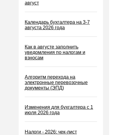
Водный налог
август
Экологический налог
Налог на игорный бизнес
Календарь бухгалтера на 3-7
августа 2026 года
Акцизы
Уплата налогов (взносов)
Как в августе заполнить
Возврат и зачет налогов
уведомления по налогам и
взносам
Налоговые проверки
Ответственность
Алгоритм перехода на
Статистика
электронные перевозочные
документы (ЭПД)
Самозанятые
Банк
Изменения для бухгалтера с 1
Онлайн-кассы ККТ ККМ
июля 2026 года
Блокировка счета
МСФО
Налоги - 2026: чек-лист