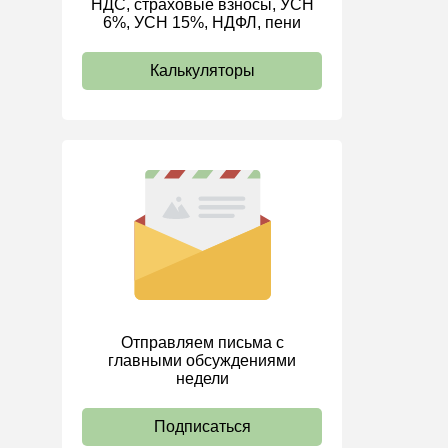
НДС, страховые взносы, УСН
6%, УСН 15%, НДФЛ, пени
ИП
Калькуляторы
Отправляем письма с
главными обсуждениями
недели
Подписаться