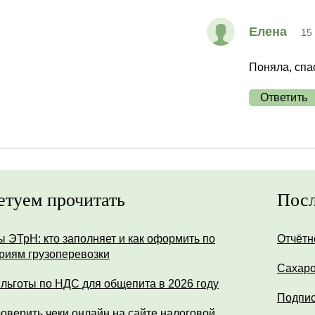
Елена
15
Поняла, спа
Ответить
етуем прочитать
Посл
ы ЭТрН: кто заполняет и как оформить по
Отчётн
риям грузоперевозки
Сахар
 льготы по НДС для общепита в 2026 году
Подпис
роверить чеки онлайн на сайте налоговой