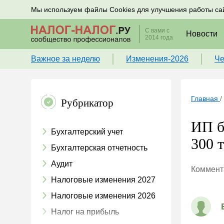
Подписывайтесь на новости по налогам, учету и к
Мы используем файлы Cookies для улучшения работы са
С вами с
Новости
2014 года
Важное за неделю
Изменения-2026
Че
Главная
/
Рубрикатор
ИП б
Бухгалтерский учет
300 т
Бухгалтерская отчетность
Аудит
Коммента
Налоговые изменения 2027
Налоговые изменения 2026
Налог на прибыль