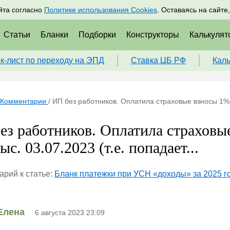
адрам
Подписаться
Пр
йта согласно
Политике использования Cookies
. Оставаясь на сайте
Статьи
Бланки
Подборки
Конструкторы
Калькулят
к-лист по переходу на ЭПД
Ставка ЦБ РФ
Кал
Комментарии
/
ИП без работников. Оплатила страховые взносы 1% с
ез работников. Оплатила страховы
ыс. 03.07.2023 (т.е. попадает...
рий к статье:
Бланк платежки при УСН «доходы» за 2025 г
Елена
6 августа 2023 23:09