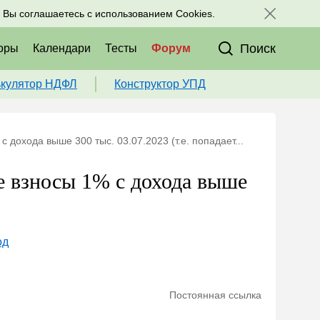
исоединяйтесь к нам в соц. сетях:
, Вы соглашаетесь с использованием Cookies.
Поиск
оры
Календари
Тесты
Форум
ькулятор НДФЛ
Конструктор УПД
 дохода выше 300 тыс. 03.07.2023 (т.е. попадает...
е взносы 1% с дохода выше
од
Постоянная ссылка