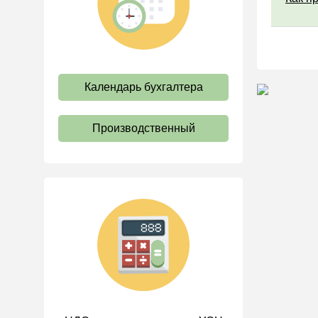
труда
Отпуск и время отдыха
Оплата труда
Социальное партнерство
Календарь бухгалтера
Ответственность и
взыскания
Производственный
Пенсии
Льготы, гарантии и
компенсации
Профстандарты и
должностные инструкции
Трудовые книжки
Кадровые документы и
образцы
Персональные данные
Стаж