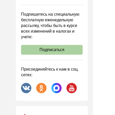
Управленческий учет
Анализ хозяйственной
Подпишитесь на специальную
деятельности (АХД)
бесплатную еженедельную
Охрана труда и аттестация
рассылку, чтобы быть в курсе
всех изменений в налогах и
Охрана труда
учете:
Валютные операции
Налоговая система РФ
Подписаться
Налоговое планирование
Финансовый контроль
Присоединяйтесь к нам в соц.
Договоры
сетях:
ООО
АО
Госзакупки
Инвестиции
Справочная информация