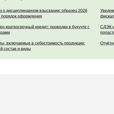
з о дисциплинарном взыскании: образец 2026
Уведом
и порядок оформления
фискал
ен краткосрочный кредит: проводки в бухучте с
СДЭК и
ерами
попаст
ты, включаемые в себестоимость продукции:
Отчётн
й состав и виды