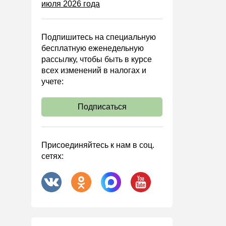
июля 2026 года
Управленческий учет
Анализ хозяйственной
деятельности (АХД)
Подпишитесь на специальную
Охрана труда и аттестация
бесплатную еженедельную
рассылку, чтобы быть в курсе
Охрана труда
всех изменений в налогах и
Валютные операции
учете:
Налоговая система РФ
Подписаться
Налоговое планирование
Финансовый контроль
Договоры
Присоединяйтесь к нам в соц.
сетях:
ООО
АО
Госзакупки
Инвестиции
Справочная информация