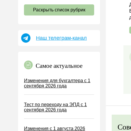
НДС
Раскрыть список рубрик
Страховые взносы 2026
Пособия
НДФЛ
Наш телеграм-канал
УСН
АУСН
Налог на имущество
Самое актуальное
Земельный налог
Транспортный налог
Изменения для бухгалтера с 1
сентября 2026 года
Налог на рекламу
Торговый сбор
Тест по переходу на ЭПД с 1
Туристический налог
сентября 2026 года
ЕСХН
ПСН
Сов
Изменения с 1 августа 2026