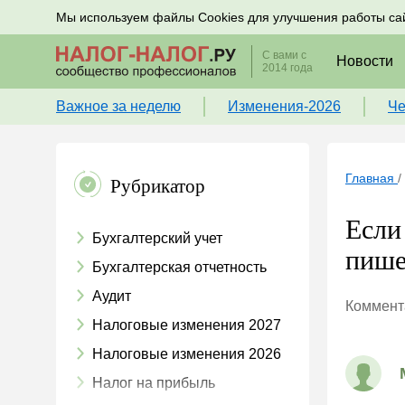
Подписывайтесь на новости по налогам, учету и к
Мы используем файлы Cookies для улучшения работы са
С вами с
Новости
2014 года
Важное за неделю
Изменения-2026
Че
Главная
/
Рубрикатор
Если
Бухгалтерский учет
пише
Бухгалтерская отчетность
Аудит
Коммента
Налоговые изменения 2027
Налоговые изменения 2026
Налог на прибыль