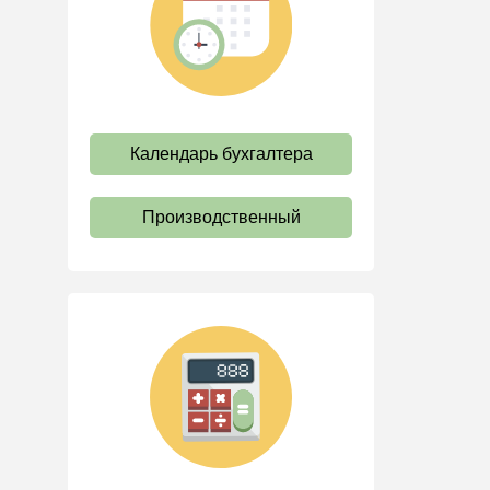
труда
Отпуск и время отдыха
Оплата труда
Социальное партнерство
Календарь бухгалтера
Ответственность и
взыскания
Пенсии
Производственный
Льготы, гарантии и
компенсации
Профстандарты и
должностные инструкции
Трудовые книжки
Кадровые документы и
образцы
Персональные данные
Стаж