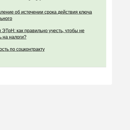
ление об истечении срока действия ключа
ьного
 ЭТрН: как правильно учесть, чтобы не
ь на налоги?
ость по соцконтракту