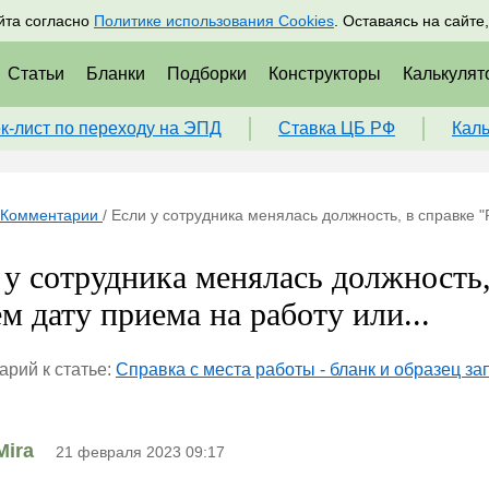
адрам
Подписаться
Пр
йта согласно
Политике использования Cookies
. Оставаясь на сайте
Статьи
Бланки
Подборки
Конструкторы
Калькулят
к-лист по переходу на ЭПД
Ставка ЦБ РФ
Кал
Комментарии
/
Если у сотрудника менялась должность, в справке "
 у сотрудника менялась должность, 
м дату приема на работу или...
рий к статье:
Справка с места работы - бланк и образец з
Mira
21 февраля 2023 09:17