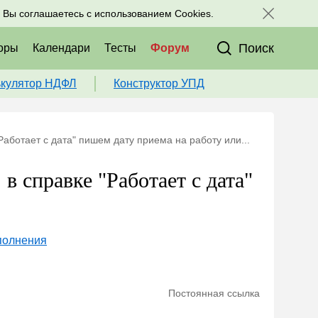
исоединяйтесь к нам в соц. сетях:
, Вы соглашаетесь с использованием Cookies.
Поиск
оры
Календари
Тесты
Форум
ькулятор НДФЛ
Конструктор УПД
Работает с дата" пишем дату приема на работу или...
в справке "Работает с дата"
аполнения
Постоянная ссылка