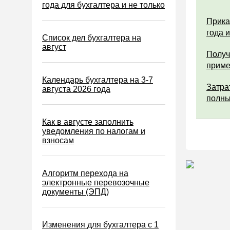
Водный налог
года для бухгалтера и не только
Экологический налог
Прика
года 
Налог на игорный бизнес
Список дел бухгалтера на
август
Акцизы
Получ
прим
Уплата налогов (взносов)
Календарь бухгалтера на 3-7
Возврат и зачет налогов
Затра
августа 2026 года
полны
Налоговые проверки
Ответственность
Как в августе заполнить
уведомления по налогам и
Статистика
взносам
Самозанятые
Банк
Алгоритм перехода на
электронные перевозочные
Онлайн-кассы ККТ ККМ
документы (ЭПД)
Блокировка счета
МСФО
Изменения для бухгалтера с 1