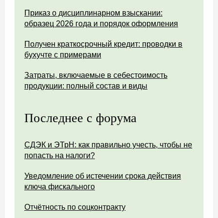
Приказ о дисциплинарном взыскании:
образец 2026 года и порядок оформления
Получен краткосрочный кредит: проводки в
бухучте с примерами
Затраты, включаемые в себестоимость
продукции: полный состав и виды
Последнее с форума
СДЭК и ЭТрН: как правильно учесть, чтобы не
попасть на налоги?
Уведомление об истечении срока действия
ключа фискального
Отчётность по соцконтракту