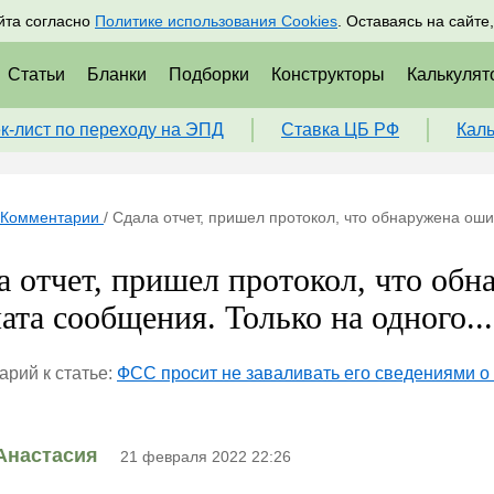
адрам
Подписаться
Пр
йта согласно
Политике использования Cookies
. Оставаясь на сайте
Статьи
Бланки
Подборки
Конструкторы
Калькулят
к-лист по переходу на ЭПД
Ставка ЦБ РФ
Кал
Комментарии
/
Сдала отчет, пришел протокол, что обнаружена оши
а отчет, пришел протокол, что об
ата сообщения. Только на одного...
рий к статье:
ФСС просит не заваливать его сведениями о
Анастасия
21 февраля 2022 22:26