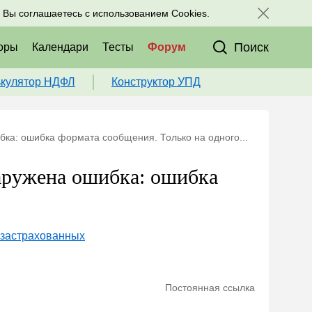
исоединяйтесь к нам в соц. сетях:
, Вы соглашаетесь с использованием Cookies.
Поиск
оры
Календари
Тесты
Форум
ькулятор НДФЛ
Конструктор УПД
бка: ошибка формата сообщения. Только на одного...
наружена ошибка: ошибка
 застрахованных
Постоянная ссылка