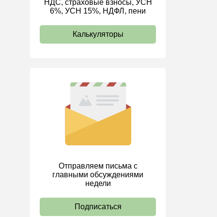
НДС, страховые взносы, УСН
6%, УСН 15%, НДФЛ, пени
ИП
Калькуляторы
Отправляем письма с
главными обсуждениями
недели
Подписаться