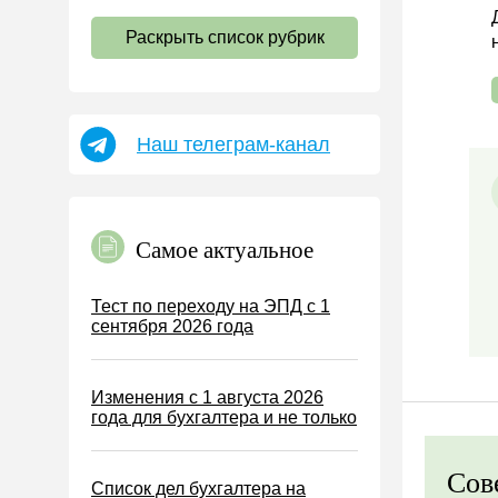
НДС
Раскрыть список рубрик
Страховые взносы 2026
Пособия
НДФЛ
Наш телеграм-канал
УСН
АУСН
Налог на имущество
Самое актуальное
Земельный налог
Транспортный налог
Тест по переходу на ЭПД с 1
сентября 2026 года
Налог на рекламу
Торговый сбор
Изменения с 1 августа 2026
Туристический налог
года для бухгалтера и не только
ЕСХН
ПСН
Сов
Список дел бухгалтера на