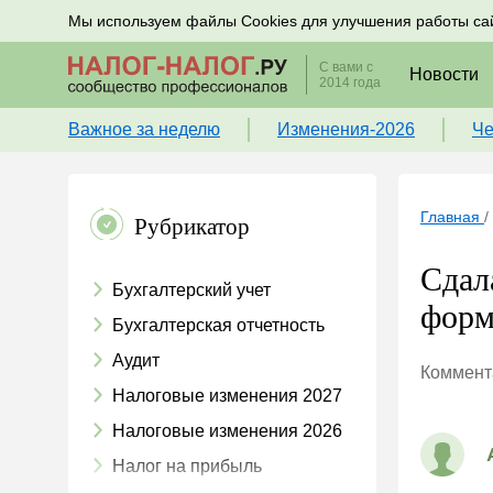
Подписывайтесь на новости по налогам, учету и к
Мы используем файлы Cookies для улучшения работы са
С вами с
Новости
2014 года
Важное за неделю
Изменения-2026
Че
Главная
/
Рубрикатор
Сдал
Бухгалтерский учет
форм
Бухгалтерская отчетность
Аудит
Коммента
Налоговые изменения 2027
Налоговые изменения 2026
Налог на прибыль