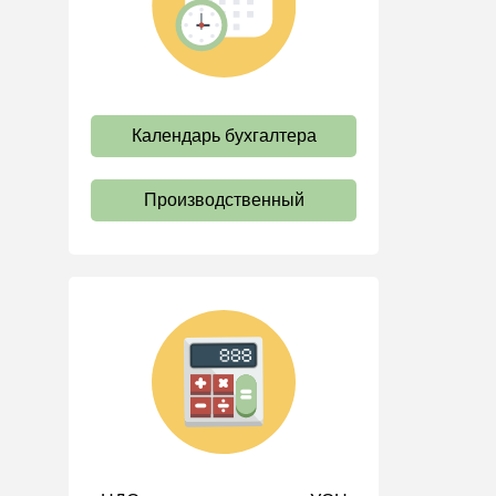
труда
Отпуск и время отдыха
Оплата труда
Социальное партнерство
Календарь бухгалтера
Ответственность и
взыскания
Производственный
Пенсии
Льготы, гарантии и
компенсации
Профстандарты и
должностные инструкции
Трудовые книжки
Кадровые документы и
образцы
Персональные данные
Стаж