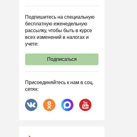
Управленческий учет
Анализ хозяйственной
Подпишитесь на специальную
деятельности (АХД)
бесплатную еженедельную
Охрана труда и аттестация
рассылку, чтобы быть в курсе
всех изменений в налогах и
Охрана труда
учете:
Валютные операции
Налоговая система РФ
Подписаться
Налоговое планирование
Финансовый контроль
Присоединяйтесь к нам в соц.
Договоры
сетях:
ООО
АО
Госзакупки
Инвестиции
Справочная информация