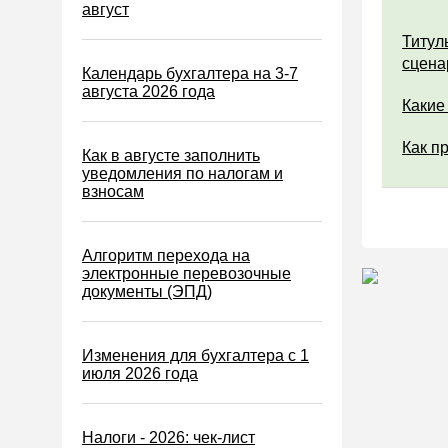
Водный налог
август
Экологический налог
Титул
сцена
Налог на игорный бизнес
Календарь бухгалтера на 3-7
августа 2026 года
Акцизы
Какие
Уплата налогов (взносов)
Как п
Как в августе заполнить
Возврат и зачет налогов
уведомления по налогам и
взносам
Налоговые проверки
Ответственность
Алгоритм перехода на
Статистика
электронные перевозочные
документы (ЭПД)
Самозанятые
Банк
Изменения для бухгалтера с 1
Онлайн-кассы ККТ ККМ
июля 2026 года
Блокировка счета
МСФО
Налоги - 2026: чек-лист