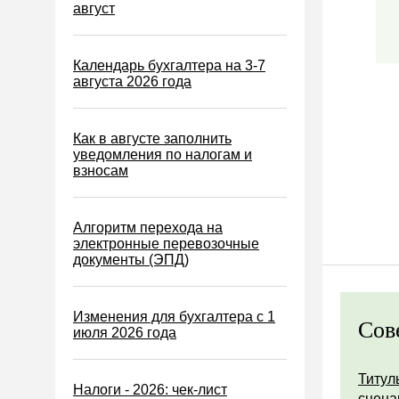
Водный налог
август
Экологический налог
Налог на игорный бизнес
Календарь бухгалтера на 3-7
августа 2026 года
Акцизы
Уплата налогов (взносов)
Как в августе заполнить
Возврат и зачет налогов
уведомления по налогам и
взносам
Налоговые проверки
Ответственность
Алгоритм перехода на
Статистика
электронные перевозочные
документы (ЭПД)
Самозанятые
Банк
Изменения для бухгалтера с 1
Онлайн-кассы ККТ ККМ
Сов
июля 2026 года
Блокировка счета
МСФО
Титул
Налоги - 2026: чек-лист
сцена