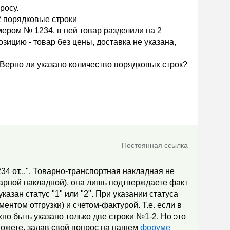
росу.
 2 порядковые строки
ером № 1234, в ней товар разделили на 2
озицию - товар без цены, доставка не указана,
". Верно ли указано количество порядковых строк?
Постоянная ссылка
34 от...". Товарно-транспортная накладная не
варной накладной), она лишь подтверждаете факт
азан статус "1" или "2". При указании статуса
нтом отгрузки) и счетом-фактурой. Т.е. если в
жно быть указано только две строки №1-2. Но это
можете, задав свой вопрос на нашем
форуме