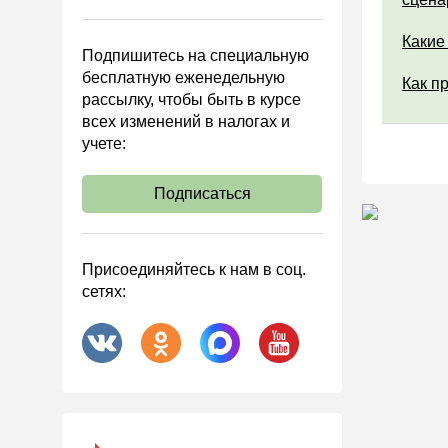
Управленческий учет
Анализ хозяйственной
Какие
Подпишитесь на специальную
деятельности (АХД)
бесплатную еженедельную
Как п
Охрана труда и аттестация
рассылку, чтобы быть в курсе
всех изменений в налогах и
Охрана труда
учете:
Валютные операции
Налоговая система РФ
Подписаться
Налоговое планирование
Финансовый контроль
Присоединяйтесь к нам в соц.
Договоры
сетях:
ООО
АО
Госзакупки
Инвестиции
Справочная информация