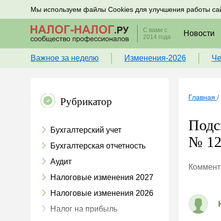
Подписывайтесь на новости по налогам, учету и к
Мы используем файлы Cookies для улучшения работы са
С вами с
Новости
2014 года
Важное за неделю
Изменения-2026
Че
Главная
/
Рубрикатор
Подс
Бухгалтерский учет
№ 123
Бухгалтерская отчетность
Аудит
Коммента
Налоговые изменения 2027
Налоговые изменения 2026
Налог на прибыль