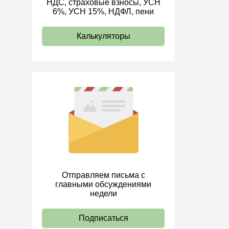
НДС, страховые взносы, УСН
6%, УСН 15%, НДФЛ, пени
ИП
Калькуляторы
Отправляем письма с
главными обсуждениями
недели
Подписаться