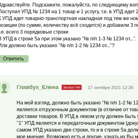
Здравствуйте. Подскажите, пожалуйста, по следующему воп
Поступил УПД № 1234 на 1 товар и 1 услугу, т.е. в УПД идет
К УПД идет товарно-транспортная накладная под тем же ном
позиции (по сумме, количеству всё сходится) и добавили 3 п
т.е. всего 3 порядковые строки
В УПД в строке 5а при этом указано "№ п/п 1-3 № 1234 от...
Или должно быть указано "№ п/п 1-2 № 1234 от..."?
Ответить
Главбух_Елена
17 октября 2021 12:26
На мой взгляд, должно быть указано "№ п/п 1-2 № 12
является отгрузочным документом (в отличие от то
доставки товаров. В УПД в левом углу должен быть ук
"1" УПД является и передаточным документом (докуме
самом УПД указано две строки, то и в строке 5а дол
мое мнение. Возможно есть и другие, узнать их Вы 