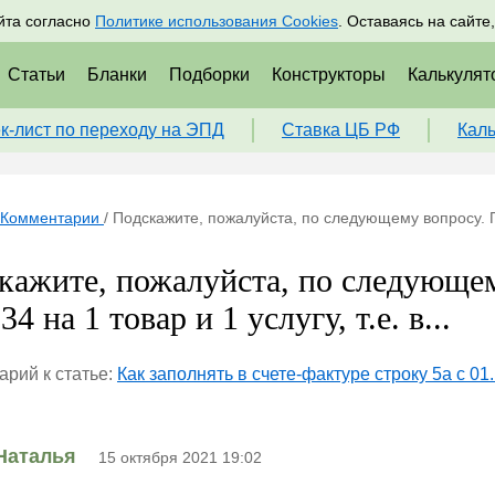
адрам
Подписаться
Пр
йта согласно
Политике использования Cookies
. Оставаясь на сайте
Статьи
Бланки
Подборки
Конструкторы
Калькулят
к-лист по переходу на ЭПД
Ставка ЦБ РФ
Кал
Комментарии
/
Подскажите, пожалуйста, по следующему вопросу. Пос
кажите, пожалуйста, по следующе
4 на 1 товар и 1 услугу, т.е. в...
рий к статье:
Как заполнять в счете-фактуре строку 5а с 0
Наталья
15 октября 2021 19:02