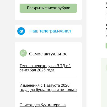
НДС
Раскрыть список рубрик
Страховые взносы 2026
Пособия
НДФЛ
Наш телеграм-канал
УСН
АУСН
Налог на имущество
Самое актуальное
Земельный налог
Транспортный налог
Тест по переходу на ЭПД с 1
сентября 2026 года
Налог на рекламу
Торговый сбор
Изменения с 1 августа 2026
Туристический налог
года для бухгалтера и не только
ЕСХН
ПСН
Список дел бухгалтера на