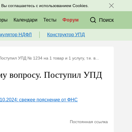
исоединяйтесь к нам в соц. сетях:
, Вы соглашаетесь с использованием Cookies.
Поиск
оры
Календари
Тесты
Форум
ькулятор НДФЛ
Конструктор УПД
тупил УПД № 1234 на 1 товар и 1 услугу, т.е. в...
му вопросу. Поступил УПД
1.10.2024: свежее пояснение от ФНС
Постоянная ссылка