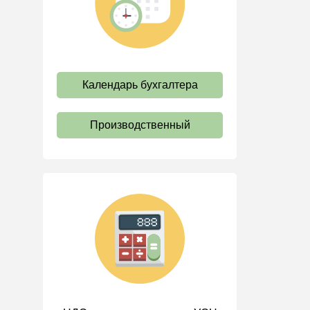
труда
Отпуск и время отдыха
Оплата труда
Социальное партнерство
Календарь бухгалтера
Ответственность и
взыскания
Производственный
Пенсии
Льготы, гарантии и
компенсации
Профстандарты и
должностные инструкции
Трудовые книжки
Кадровые документы и
образцы
Персональные данные
Стаж