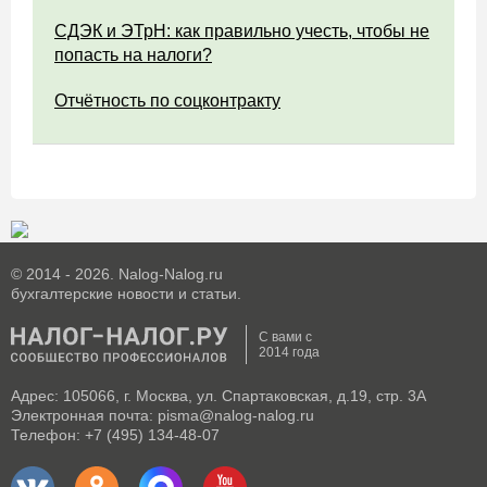
СДЭК и ЭТрН: как правильно учесть, чтобы не
попасть на налоги?
Отчётность по соцконтракту
© 2014 - 2026. Nalog-Nalog.ru
бухгалтерские новости и статьи.
С вами с
2014 года
Адрес: 105066, г. Москва, ул. Спартаковская, д.19, стр. 3А
Электронная почта: pisma@nalog-nalog.ru
Телефон: +7 (495) 134-48-07