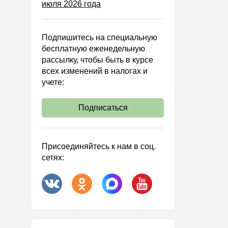
июля 2026 года
Управленческий учет
Анализ хозяйственной
деятельности (АХД)
Подпишитесь на специальную
Охрана труда и аттестация
бесплатную еженедельную
рассылку, чтобы быть в курсе
Охрана труда
всех изменений в налогах и
Валютные операции
учете:
Налоговая система РФ
Подписаться
Налоговое планирование
Финансовый контроль
Договоры
Присоединяйтесь к нам в соц.
сетях:
ООО
АО
Госзакупки
Инвестиции
Справочная информация