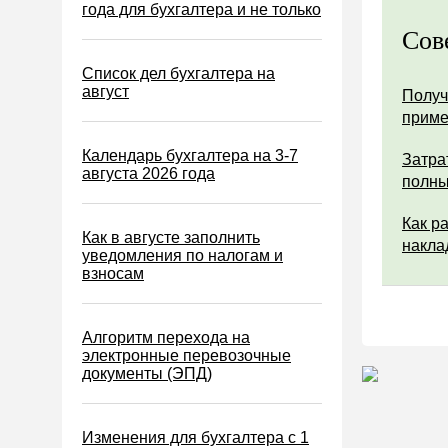
Водный налог
года для бухгалтера и не только
Сов
Экологический налог
Налог на игорный бизнес
Список дел бухгалтера на
август
Получ
Акцизы
прим
Уплата налогов (взносов)
Календарь бухгалтера на 3-7
Затра
Возврат и зачет налогов
августа 2026 года
полны
Налоговые проверки
Как р
Ответственность
Как в августе заполнить
накла
уведомления по налогам и
Статистика
взносам
Самозанятые
Банк
Алгоритм перехода на
электронные перевозочные
Онлайн-кассы ККТ ККМ
документы (ЭПД)
Блокировка счета
МСФО
Изменения для бухгалтера с 1