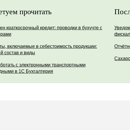
етуем прочитать
Посл
ен краткосрочный кредит: проводки в бухучте с
Уведом
ерами
фискал
ты, включаемые в себестоимость продукции:
Отчётн
й состав и виды
Сахар
аботать с электронными транспортными
дными в 1С Бухгалтерия