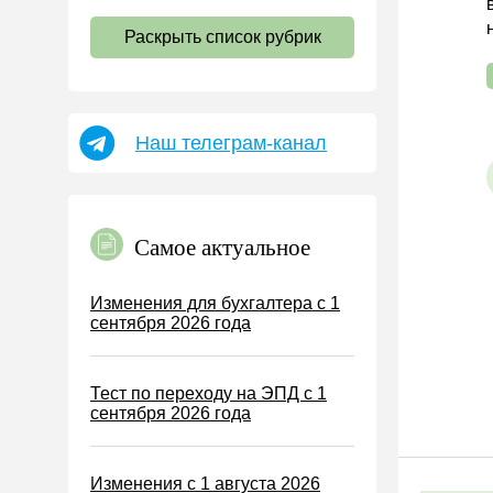
НДС
Раскрыть список рубрик
Страховые взносы 2026
Пособия
НДФЛ
Наш телеграм-канал
УСН
АУСН
Налог на имущество
Самое актуальное
Земельный налог
Транспортный налог
Изменения для бухгалтера с 1
сентября 2026 года
Налог на рекламу
Торговый сбор
Тест по переходу на ЭПД с 1
Туристический налог
сентября 2026 года
ЕСХН
ПСН
Изменения с 1 августа 2026