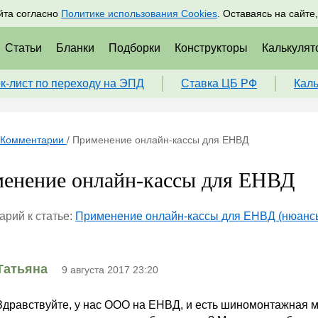
адрам
Подписаться
Пр
йта согласно
Политике использования Cookies
. Оставаясь на сайте
Статьи
Бланки
Подборки
Конструкторы
Калькулят
к-лист по переходу на ЭПД
Ставка ЦБ РФ
Кал
Комментарии
/
Применение онлайн-кассы для ЕНВД
енение онлайн-кассы для ЕНВД
рий к статье:
Применение онлайн-кассы для ЕНВД (нюанс
Татьяна
9 августа 2017 23:20
Здравствуйте, у нас ООО на ЕНВД, и есть шиномонтажная м