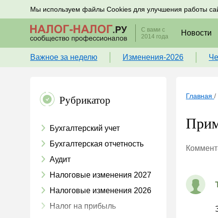
Подписывайтесь на новости по налогам, учету и к
Мы используем файлы Cookies для улучшения работы са
С вами с
Новости
2014 года
Важное за неделю
Изменения-2026
Че
Главная
/
Рубрикатор
Прим
Бухгалтерский учет
Бухгалтерская отчетность
Коммента
Аудит
Налоговые изменения 2027
Налоговые изменения 2026
Налог на прибыль