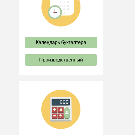
труда
Отпуск и время отдыха
Оплата труда
Социальное партнерство
Календарь бухгалтера
Ответственность и
взыскания
Пенсии
Производственный
Льготы, гарантии и
компенсации
Профстандарты и
должностные инструкции
Трудовые книжки
Кадровые документы и
образцы
Персональные данные
Стаж