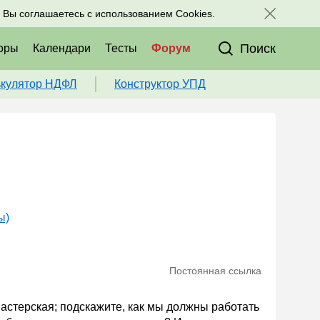
исоединяйтесь к нам в соц. сетях:
, Вы соглашаетесь с использованием Cookies.
Поиск
оры
Календари
Тесты
Форум
ькулятор НДФЛ
Конструктор УПД
ы)
Постоянная ссылка
астерская; подскажите, как мы должны работать