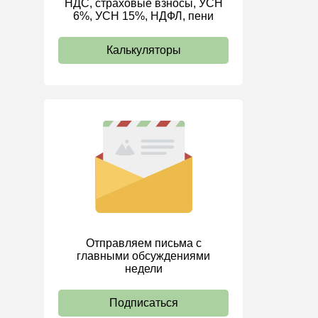
НДС, страховые взносы, УСН
6%, УСН 15%, НДФЛ, пени
ИП
Калькуляторы
Отправляем письма с
главными обсуждениями
недели
Подписаться