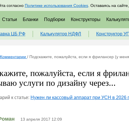
адрам
Подписаться
Пр
йта согласно
Политике использования Cookies
. Оставаясь на сайте
Статьи
Бланки
Подборки
Конструкторы
Калькулят
авка ЦБ РФ
Калькулятор НДФЛ
Конструктор У
Комментарии
/
Подскажите, пожалуйста, если я фрилансер (у меня 
кажите, пожалуйста, если я фрилан
ываю услуги по дизайну через...
рий к статье:
Нужен ли кассовый аппарат при УСН в 2026 
Роман
13 апреля 2017 12:09