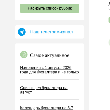
НДС
Раскрыть список рубрик
Страховые взносы 2026
Пособия
НДФЛ
Наш телеграм-канал
УСН
АУСН
Налог на имущество
Самое актуальное
Земельный налог
Транспортный налог
Изменения с 1 августа 2026
года для бухгалтера и не только
Налог на рекламу
Торговый сбор
Список дел бухгалтера на
Туристический налог
август
ЕСХН
ПСН
Календарь бухгалтера на 3-7