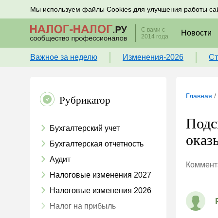
Подписывайтесь на новости по налогам, учету и к
Мы используем файлы Cookies для улучшения работы са
С вами с
Новости
2014 года
Важное за неделю
Изменения-2026
Ст
Главная
/
Рубрикатор
Подс
Бухгалтерский учет
оказ
Бухгалтерская отчетность
Аудит
Коммента
Налоговые изменения 2027
Налоговые изменения 2026
Налог на прибыль