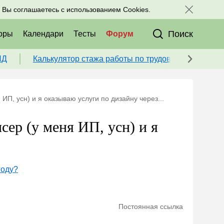
исоединяйтесь к нам в соц. сетях:
, Вы соглашаетесь с использованием Cookies.
Поиск
оры
Календари
Тесты
Форум
ПД
Калькулятор стажа работы по трудовой книжке для
ИП, усн) и я оказываю услуги по дизайну через...
сер (у меня ИП, усн) и я
году?
Постоянная ссылка