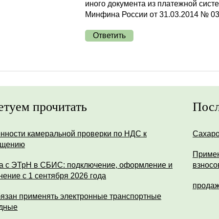
иного документа из платежной систе
Минфина России от 31.03.2014 № 03
Ответить
етуем прочитать
Посл
нности камеральной проверки по НДС к
Сахар
ещению
Примен
а с ЭТрН в СБИС: подключение, оформление и
взносо
нение с 1 сентября 2026 года
продаж
бязан применять электронные транспортные
дные