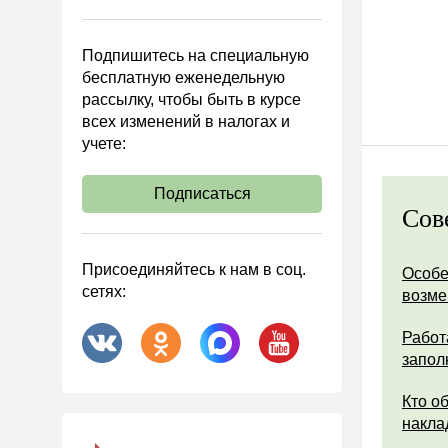
Управленческий учет
Анализ хозяйственной
Подпишитесь на специальную
деятельности (АХД)
бесплатную еженедельную
Охрана труда и аттестация
рассылку, чтобы быть в курсе
всех изменений в налогах и
Охрана труда
учете:
Валютные операции
Налоговая система РФ
Подписаться
Сов
Налоговое планирование
Финансовый контроль
Присоединяйтесь к нам в соц.
Особе
Договоры
сетях:
возм
ООО
Работ
АО
запол
Госзакупки
Кто о
Инвестиции
накла
Справочная информация