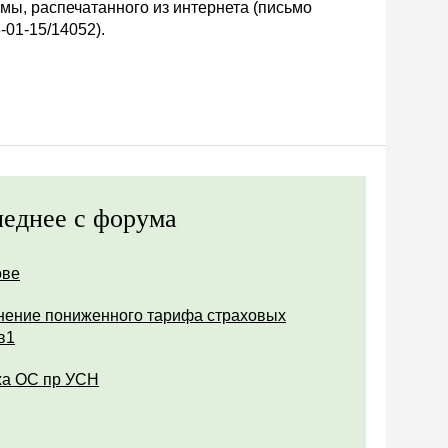
мы, распечатанного из интернета (письмо
-01-15/14052).
еднее с форума
ове
ение пониженного тарифа страховых
в1
а ОС пр УСН