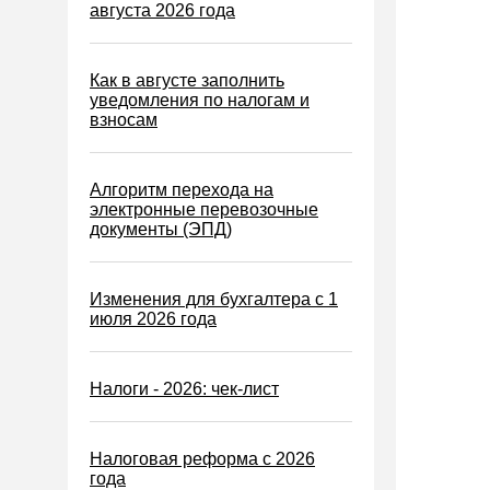
Водный налог
августа 2026 года
Экологический налог
Налог на игорный бизнес
Как в августе заполнить
уведомления по налогам и
Акцизы
взносам
Уплата налогов (взносов)
Возврат и зачет налогов
Алгоритм перехода на
электронные перевозочные
Налоговые проверки
документы (ЭПД)
Ответственность
Статистика
Изменения для бухгалтера с 1
июля 2026 года
Самозанятые
Банк
Налоги - 2026: чек-лист
Онлайн-кассы ККТ ККМ
Блокировка счета
Налоговая реформа с 2026
МСФО
года