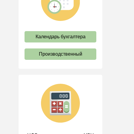
труда
Отпуск и время отдыха
Оплата труда
Социальное партнерство
Календарь бухгалтера
Ответственность и
взыскания
Производственный
Пенсии
Льготы, гарантии и
компенсации
Профстандарты и
должностные инструкции
Трудовые книжки
Кадровые документы и
образцы
Персональные данные
Стаж