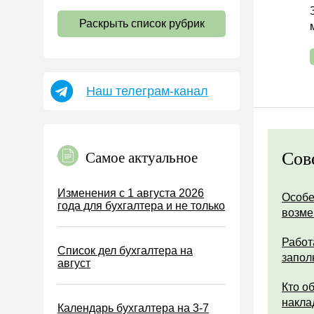
НДС
Раскрыть список рубрик
Страховые взносы 2026
Пособия
НДФЛ
Наш телеграм-канал
УСН
АУСН
Налог на имущество
Сов
Самое актуальное
Земельный налог
Транспортный налог
Изменения с 1 августа 2026
Особе
года для бухгалтера и не только
Налог на рекламу
возм
Торговый сбор
Работ
Список дел бухгалтера на
Туристический налог
запол
август
ЕСХН
Кто о
ПСН
накла
Календарь бухгалтера на 3-7