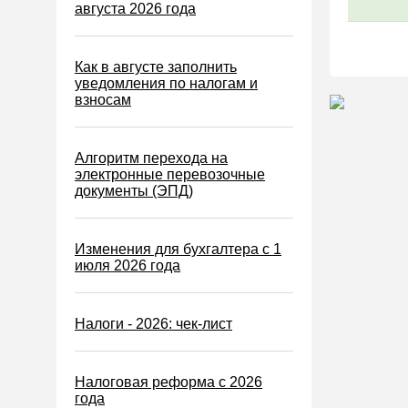
Водный налог
августа 2026 года
Экологический налог
Налог на игорный бизнес
Как в августе заполнить
уведомления по налогам и
Акцизы
взносам
Уплата налогов (взносов)
Возврат и зачет налогов
Алгоритм перехода на
электронные перевозочные
Налоговые проверки
документы (ЭПД)
Ответственность
Статистика
Изменения для бухгалтера с 1
июля 2026 года
Самозанятые
Банк
Налоги - 2026: чек-лист
Онлайн-кассы ККТ ККМ
Блокировка счета
Налоговая реформа с 2026
МСФО
года