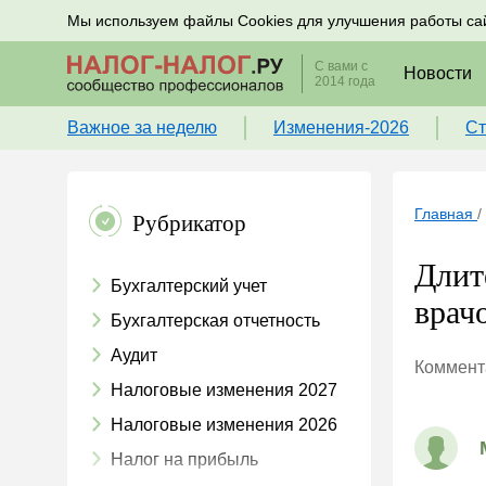
Подписывайтесь на новости по налогам, учету и к
Мы используем файлы Cookies для улучшения работы са
С вами с
Новости
2014 года
Важное за неделю
Изменения-2026
Ст
Главная
/
Рубрикатор
Длит
Бухгалтерский учет
врачо
Бухгалтерская отчетность
Аудит
Коммента
Налоговые изменения 2027
Налоговые изменения 2026
Налог на прибыль