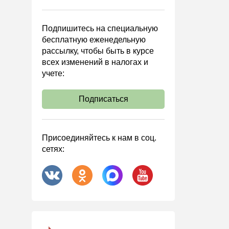
Управленческий учет
Анализ хозяйственной
Подпишитесь на специальную
деятельности (АХД)
бесплатную еженедельную
Охрана труда и аттестация
рассылку, чтобы быть в курсе
всех изменений в налогах и
Охрана труда
учете:
Валютные операции
Налоговая система РФ
Подписаться
Налоговое планирование
Финансовый контроль
Присоединяйтесь к нам в соц.
Договоры
сетях:
ООО
АО
Госзакупки
Инвестиции
Справочная информация