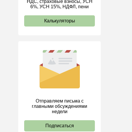
НДС, страховые взносы, УСН
6%, УСН 15%, НДФЛ, пени
ИП
Калькуляторы
Отправляем письма с
главными обсуждениями
недели
Подписаться