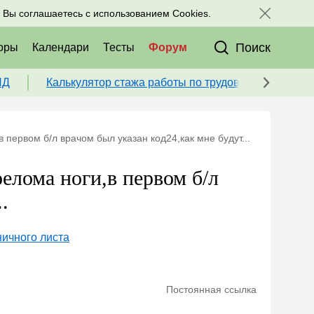
исоединяйтесь к нам в соц. сетях:
, Вы соглашаетесь с использованием Cookies.
Поиск
оры
Календари
Тесты
Форум
ПД
Калькулятор стажа работы по трудовой книжке для
 первом б/л врачом был указан код24,как мне будут...
елома ноги,в первом б/л
.
ничного листа
Постоянная ссылка