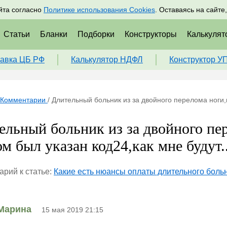
адрам
Подписаться
Пр
йта согласно
Политике использования Cookies
. Оставаясь на сайте
Статьи
Бланки
Подборки
Конструкторы
Калькулят
авка ЦБ РФ
Калькулятор НДФЛ
Конструктор У
Комментарии
/
Длительный больник из за двойного перелома ноги,в
ельный больник из за двойного пер
м был указан код24,как мне будут..
рий к статье:
Какие есть нюансы оплаты длительного боль
Марина
15 мая 2019 21:15