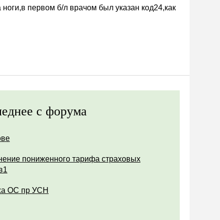
ноги,в первом б/л врачом был указан код24,как
еднее с форума
ове
ение пониженного тарифа страховых
в1
а ОС пр УСН