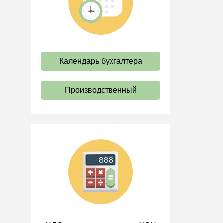
труда
Отпуск и время отдыха
Оплата труда
Социальное партнерство
Календарь бухгалтера
Ответственность и
взыскания
Производственный
Пенсии
Льготы, гарантии и
компенсации
Профстандарты и
должностные инструкции
Трудовые книжки
Кадровые документы и
образцы
Персональные данные
Стаж