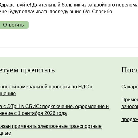
Здравствуйте! Длительный больник из за двойного перелома 
мне будут оплачивать последуюшие б/л. Спасибо
Ответить
етуем прочитать
Посл
нности камеральной проверки по НДС к
Сахар
ещению
Примен
а с ЭТрН в СБИС: подключение, оформление и
взносо
нение с 1 сентября 2026 года
продаж
бязан применять электронные транспортные
дные