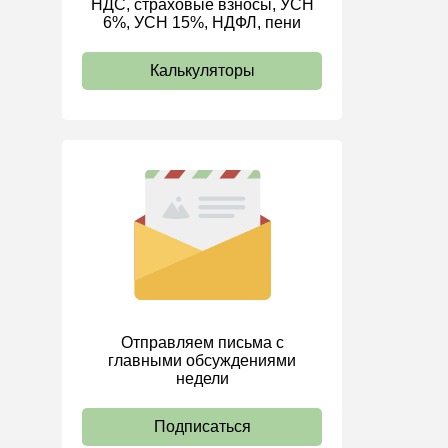
НДС, страховые взносы, УСН
6%, УСН 15%, НДФЛ, пени
ИП
Калькуляторы
Отправляем письма с
главными обсуждениями
недели
Подписаться