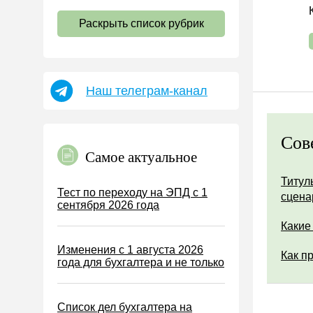
НДС
Раскрыть список рубрик
Страховые взносы 2026
Пособия
НДФЛ
Наш телеграм-канал
УСН
АУСН
Сов
Налог на имущество
Самое актуальное
Земельный налог
Титул
Транспортный налог
Тест по переходу на ЭПД с 1
сцена
сентября 2026 года
Налог на рекламу
Какие
Торговый сбор
Изменения с 1 августа 2026
Туристический налог
Как п
года для бухгалтера и не только
ЕСХН
ПСН
Список дел бухгалтера на