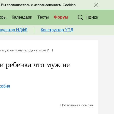
исоединяйтесь к нам в соц. сетях:
, Вы соглашаетесь с использованием Cookies.
Поиск
оры
Календари
Тесты
Форум
ькулятор НДФЛ
Конструктор УПД
о муж не получал деньги он И.П
и ребенка что муж не
собия
Постоянная ссылка
2