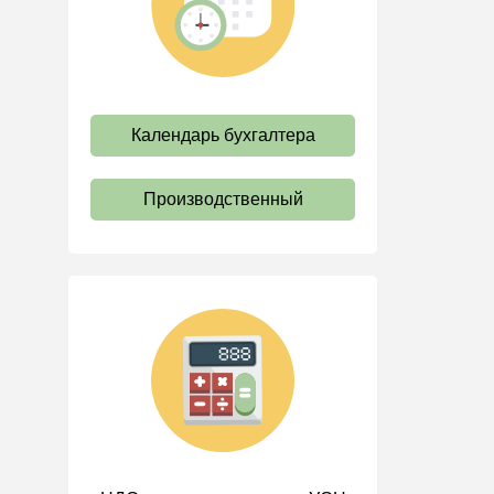
труда
Отпуск и время отдыха
Оплата труда
Социальное партнерство
Календарь бухгалтера
Ответственность и
взыскания
Производственный
Пенсии
Льготы, гарантии и
компенсации
Профстандарты и
должностные инструкции
Трудовые книжки
Кадровые документы и
образцы
Персональные данные
Стаж