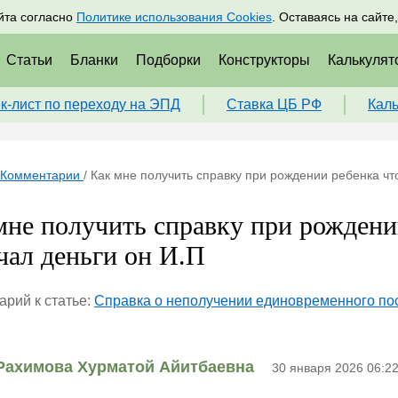
адрам
Подписаться
Пр
йта согласно
Политике использования Cookies
. Оставаясь на сайте
Статьи
Бланки
Подборки
Конструкторы
Калькулят
к-лист по переходу на ЭПД
Ставка ЦБ РФ
Кал
Комментарии
/
Как мне получить справку при рождении ребенка чт
мне получить справку при рождени
чал деньги он И.П
рий к статье:
Справка о неполучении единовременного по
Рахимова Хурматой Айитбаевна
30 января 2026 06:2