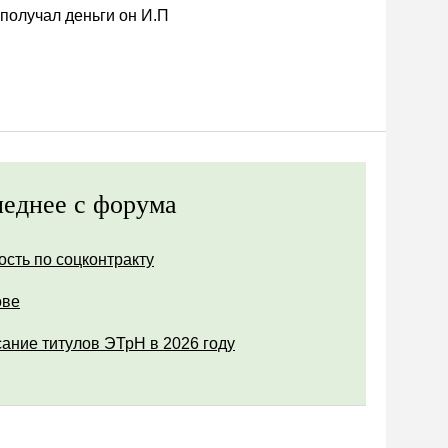
 получал деньги он И.П
еднее с форума
ость по соцконтракту
ове
ание титулов ЭТрН в 2026 году