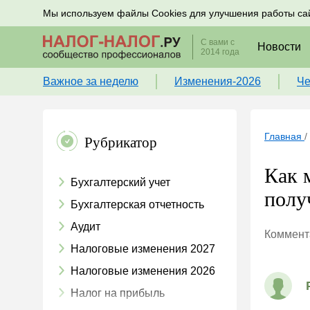
Подписывайтесь на новости по налогам, учету и к
Мы используем файлы Cookies для улучшения работы са
С вами с
Новости
2014 года
Важное за неделю
Изменения-2026
Че
Главная
/
Рубрикатор
Как 
Бухгалтерский учет
полу
Бухгалтерская отчетность
Аудит
Коммента
Налоговые изменения 2027
Налоговые изменения 2026
Налог на прибыль