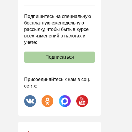
Управленческий учет
Анализ хозяйственной
Подпишитесь на специальную
деятельности (АХД)
бесплатную еженедельную
Охрана труда и аттестация
рассылку, чтобы быть в курсе
всех изменений в налогах и
Охрана труда
учете:
Валютные операции
Налоговая система РФ
Подписаться
Налоговое планирование
Финансовый контроль
Присоединяйтесь к нам в соц.
Договоры
сетях:
ООО
АО
Госзакупки
Инвестиции
Справочная информация