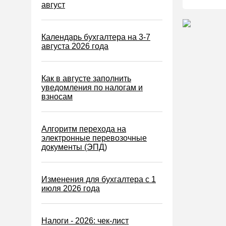
Водный налог
август
Экологический налог
Налог на игорный бизнес
Календарь бухгалтера на 3-7
августа 2026 года
Акцизы
Уплата налогов (взносов)
Как в августе заполнить
Возврат и зачет налогов
уведомления по налогам и
взносам
Налоговые проверки
Ответственность
Алгоритм перехода на
Статистика
электронные перевозочные
документы (ЭПД)
Самозанятые
Банк
Изменения для бухгалтера с 1
Онлайн-кассы ККТ ККМ
июля 2026 года
Блокировка счета
МСФО
Налоги - 2026: чек-лист