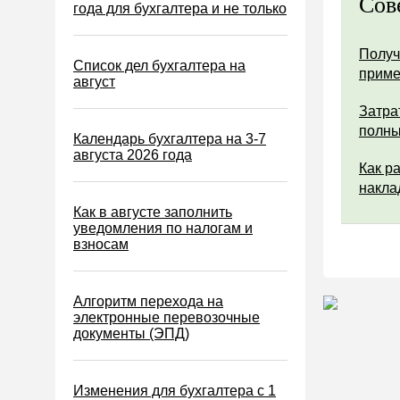
Сов
Водный налог
года для бухгалтера и не только
Экологический налог
Получ
Налог на игорный бизнес
Список дел бухгалтера на
прим
август
Акцизы
Затра
Уплата налогов (взносов)
полны
Календарь бухгалтера на 3-7
Возврат и зачет налогов
августа 2026 года
Как р
Налоговые проверки
накла
Ответственность
Как в августе заполнить
уведомления по налогам и
Статистика
взносам
Самозанятые
Банк
Алгоритм перехода на
электронные перевозочные
Онлайн-кассы ККТ ККМ
документы (ЭПД)
Блокировка счета
МСФО
Изменения для бухгалтера с 1