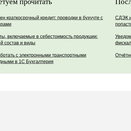
етуем прочитать
Посл
ен краткосрочный кредит: проводки в бухучте с
СДЭК и
ерами
попаст
ты, включаемые в себестоимость продукции:
Уведом
й состав и виды
фискал
аботать с электронными транспортными
Отчётн
дными в 1С Бухгалтерия