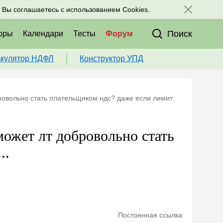
исоединяйтесь к нам в соц. сетях:
, Вы соглашаетесь с использованием Cookies.
Поиск
оры
Календари
Тесты
Форум
ькулятор НДФЛ
Конструктор УПД
ровольно стать плательщиком ндс? даже если лимит
ожет лт добровольно стать
..
Постоянная ссылка