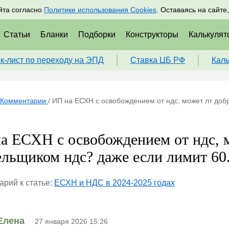
адрам
Подписаться
Пр
йта согласно
Политике использования Cookies
. Оставаясь на сайте
Статьи
Бланки
Подборки
Конструкторы
Калькулят
к-лист по переходу на ЭПД
Ставка ЦБ РФ
Кал
Комментарии
/
ИП на ЕСХН с освобождением от ндс, может лт доб
а ЕСХН с освобождением от ндс, м
ельщиком ндс? даже если лимит 60.
рий к статье:
ЕСХН и НДС в 2024-2025 годах
Елена
27 января 2026 15:26