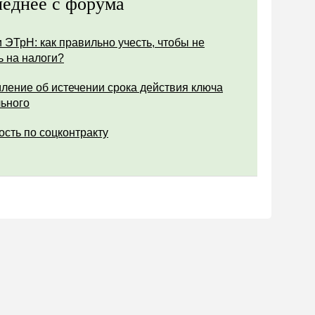
еднее с форума
 ЭТрН: как правильно учесть, чтобы не
ь на налоги?
ление об истечении срока действия ключа
ьного
ость по соцконтракту