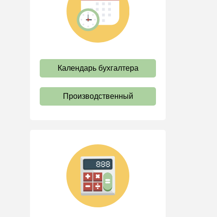
труда
Отпуск и время отдыха
Оплата труда
Социальное партнерство
Календарь бухгалтера
Ответственность и
взыскания
Пенсии
Производственный
Льготы, гарантии и
компенсации
Профстандарты и
должностные инструкции
Трудовые книжки
Кадровые документы и
образцы
Персональные данные
Стаж