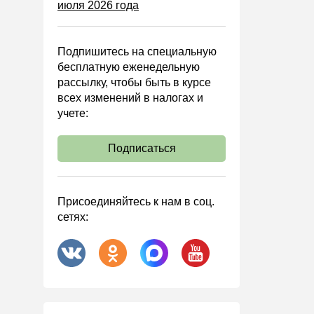
июля 2026 года
Управленческий учет
Анализ хозяйственной
деятельности (АХД)
Подпишитесь на специальную
Охрана труда и аттестация
бесплатную еженедельную
рассылку, чтобы быть в курсе
Охрана труда
всех изменений в налогах и
Валютные операции
учете:
Налоговая система РФ
Подписаться
Налоговое планирование
Финансовый контроль
Договоры
Присоединяйтесь к нам в соц.
сетях:
ООО
АО
Госзакупки
Инвестиции
Справочная информация