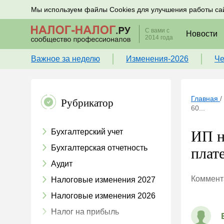
Подписывайтесь на новости по налогам, учету и к
Мы используем файлы Cookies для улучшения работы са
С вами с
Новости
2014 года
Важное за неделю
Изменения-2026
Че
Главная
/
Рубрикатор
60...
Бухгалтерский учет
ИП н
Бухгалтерская отчетность
плат
Аудит
Коммента
Налоговые изменения 2027
Налоговые изменения 2026
Налог на прибыль