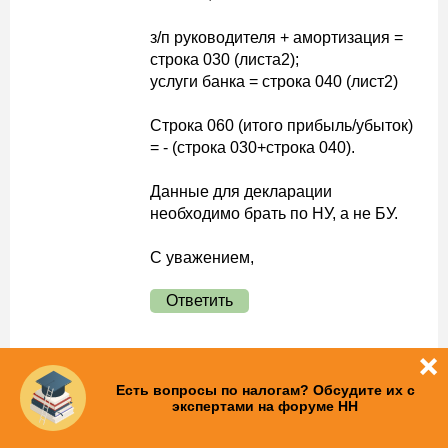
з/п руководителя + амортизация =
строка 030 (листа2);
услуги банка = строка 040 (лист2)
Строка 060 (итого прибыль/убыток)
= - (строка 030+строка 040).
Данные для декларации
необходимо брать по НУ, а не БУ.
С уважением,
Ответить
Есть вопросы по налогам? Обсудите их с
экспертами на форуме НН
Ваш вопрос