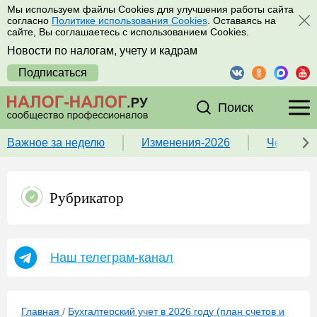
Мы используем файлы Cookies для улучшения работы сайта
согласно
Политике использования Cookies
. Оставаясь на
сайте, Вы соглашаетесь с использованием Cookies.
Новости по налогам, учету и кадрам
Подписаться
Поиск
Важное за неделю
Изменения-2026
Чек-лист
Рубрикатор
Наш телеграм-канал
Главная
/
Бухгалтерский учет в 2026 году (план счетов и