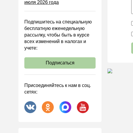
июля 2026 года
Управленческий учет
Анализ хозяйственной
деятельности (АХД)
Подпишитесь на специальную
Охрана труда и аттестация
бесплатную еженедельную
рассылку, чтобы быть в курсе
Охрана труда
всех изменений в налогах и
Валютные операции
учете:
Налоговая система РФ
Подписаться
Налоговое планирование
Финансовый контроль
Договоры
Присоединяйтесь к нам в соц.
сетях:
ООО
АО
Госзакупки
Инвестиции
Справочная информация