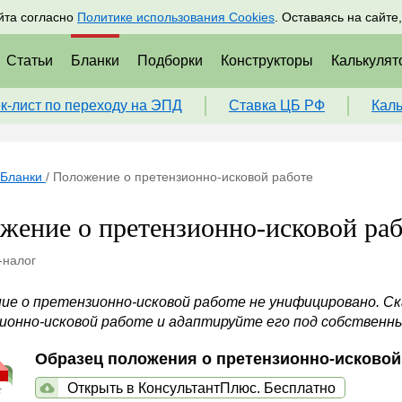
адрам
Подписаться
Пр
йта согласно
Политике использования Cookies
. Оставаясь на сайте
Статьи
Бланки
Подборки
Конструкторы
Калькулят
к-лист по переходу на ЭПД
Ставка ЦБ РФ
Кал
Бланки
/
Положение о претензионно-исковой работе
жение о претензионно-исковой раб
-налог
ие о претензионно-исковой работе не унифицировано. Ск
ионно-исковой работе и адаптируйте его под собственн
Образец положения о претензионно-исковой
Открыть в КонсультантПлюс. Бесплатно