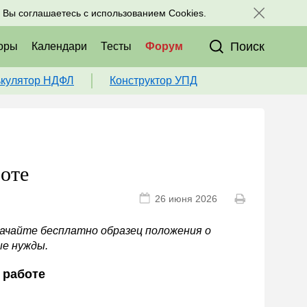
исоединяйтесь к нам в соц. сетях:
, Вы соглашаетесь с использованием Cookies.
Поиск
оры
Календари
Тесты
Форум
ькулятор НДФЛ
Конструктор УПД
оте
26 июня 2026
ачайте бесплатно образец положения о
ые нужды.
 работе