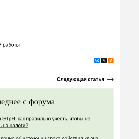
й работы
Следующая статья
еднее с форума
 ЭТрН: как правильно учесть, чтобы не
ь на налоги?
ление об истечении срока действия ключа