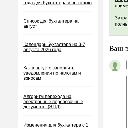
Водный налог
года для бухгалтера и не только
прим
Экологический налог
Затра
Налог на игорный бизнес
Список дел бухгалтера на
полны
август
Акцизы
Уплата налогов (взносов)
Календарь бухгалтера на 3-7
Ваш 
Возврат и зачет налогов
августа 2026 года
Налоговые проверки
Ответственность
Как в августе заполнить
уведомления по налогам и
Статистика
взносам
Самозанятые
Банк
Алгоритм перехода на
электронные перевозочные
Онлайн-кассы ККТ ККМ
документы (ЭПД)
Блокировка счета
МСФО
Изменения для бухгалтера с 1