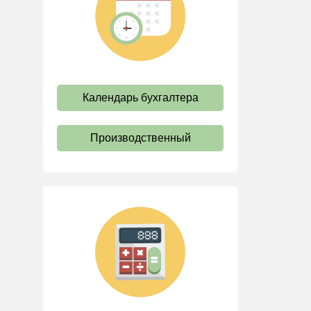
труда
Отпуск и время отдыха
Оплата труда
Социальное партнерство
Календарь бухгалтера
Ответственность и
взыскания
Пенсии
Производственный
Льготы, гарантии и
компенсации
Профстандарты и
должностные инструкции
Трудовые книжки
Кадровые документы и
образцы
Персональные данные
Стаж