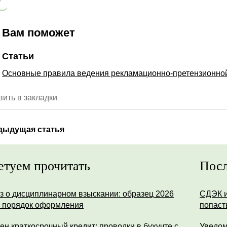
Вам поможет
Статьи
Основные правила ведения рекламационно-претензионно
ить в закладки
дыдущая статья
етуем прочитать
Посл
з о дисциплинарном взыскании: образец 2026
СДЭК и
и порядок оформления
попаст
ен краткосрочный кредит: проводки в бухучте с
Уведом