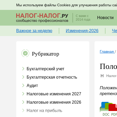
Подписывайтесь на новости по налогам, учету и к
Мы используем файлы Cookies для улучшения работы са
С вами с
Новости
2014 года
Важное за неделю
Изменения-2026
Че
Главная
/
Рубрикатор
Поло
Бухгалтерский учет
Налог
Бухгалтерская отчетность
Аудит
Положен
претенз
Налоговые изменения 2027
Налоговые изменения 2026
Налог на прибыль