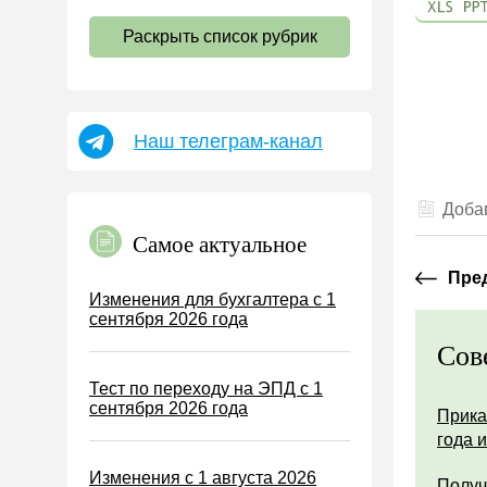
НДС
Раскрыть список рубрик
Страховые взносы 2026
Пособия
НДФЛ
Наш телеграм-канал
УСН
АУСН
Добав
Налог на имущество
Самое актуальное
Земельный налог
Пре
Транспортный налог
Изменения для бухгалтера с 1
сентября 2026 года
Налог на рекламу
Сов
Торговый сбор
Тест по переходу на ЭПД с 1
Туристический налог
сентября 2026 года
Прика
ЕСХН
года 
ПСН
Изменения с 1 августа 2026
Получ