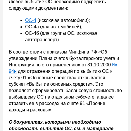
Любое выбытие ОС необходимо подкрепить
следующими документами:
ОС-4
(исключая автомобили);
ОС-4а (для автомобилей);
ОС-4б (для группы ОС, исключая
автотранспорт).
В соответствии с приказом Минфина РФ «Об
утверждении Плана счетов бухгалтерского учета и
Инструкции по его применению» от 31.10.2000
№
94н
для отражения операций по выбытию ОС к
счету 01 «Основные средства» открывается
субсчет «Выбытие основных средств». Это
позволяет сформировать балансовую стоимость по
выбывшему ОС на отдельном субсчете, а далее
отразить ее в расходах на счете 91 «Прочие
доходы и расходы».
О документах, которыми необходимо
обосновать выбытие ОС, см. в материале