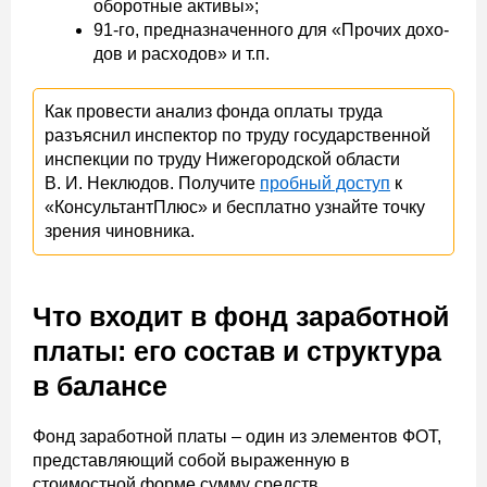
обо­рот­ные ак­ти­вы»;
91-го, предназначенного для «Про­чих до­хо­
дов и рас­хо­дов» и т.п.
Как провести анализ фонда оплаты труда
разъяснил инспектор по труду государственной
инспекции по труду Нижегородской области
В. И. Неклюдов. Получите
пробный доступ
к
«КонсультантПлюс» и бесплатно узнайте точку
зрения чиновника.
Что входит в фонд заработной
платы: его состав и структура
в балансе
Фонд заработной платы – один из элементов ФОТ,
представляющий собой выраженную в
стоимостной форме сумму средств,