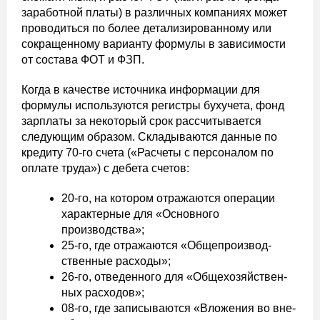
заработной платы) в различных компаниях может
проводиться по более детализированному или
сокращенному варианту формулы в зависимости
от состава ФОТ и ФЗП.
Когда в качестве источника информации для
формулы используются регистры бухучета, фонд
зарплаты за некоторый срок рассчитывается
следующим образом. Складываются данные по
кредиту 70-го счета («Рас­че­ты с пер­со­на­лом по
опла­те труда») с дебета счетов:
20-го, на котором отражаются операции
характерные для «Основного
производства»;
25-го, где отражаются «Об­ще­про­из­вод­
ствен­ные рас­хо­ды»;
26-го, отведенного для «Об­ще­хо­зяй­ствен­
ных рас­хо­дов»;
08-го, где записываются «Вло­же­ния во вне­