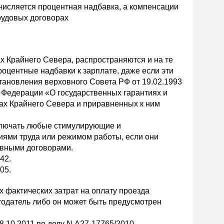
числяется процентная надбавка, а компенсации
рудовых договорах
х Крайнего Севера, распространяются и на те
оцентные надбавки к зарплате, даже если эти
тановления верховного Совета РФ от 19.02.1993
 Федерации «О государственных гарантиях и
ах Крайнего Севера и приравненных к ним
включать любые стимулирующие и
иями труда или режимом работы, если они
ивными договорами.
42.
05.
ах фактических затрат на оплату проезда
тодатель либо он может быть предусмотрен
.10.2011 по делу N А27-17765/2010.