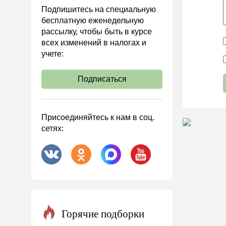
Анализ хозяйственной
Подпишитесь на специальную
деятельности (АХД)
бесплатную еженедельную
Охрана труда и аттестация
рассылку, чтобы быть в курсе
всех изменений в налогах и
Охрана труда
учете:
Валютные операции
Налоговая система РФ
Подписаться
Налоговое планирование
Финансовый контроль
Присоединяйтесь к нам в соц.
Договоры
сетях:
ООО
АО
Госзакупки
Инвестиции
Справочная информация
Горячие подборки
Проекты