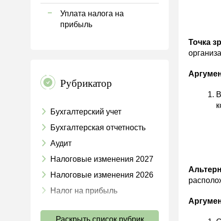
Уплата налога на
прибыль
Точка з
организ
Аргуме
Рубрикатор
В
к
Бухгалтерский учет
Бухгалтерская отчетность
Аудит
Налоговые изменения 2027
Альтерн
Налоговые изменения 2026
располо
Налог на прибыль
Аргуме
НДС
Раскрыть список рубрик