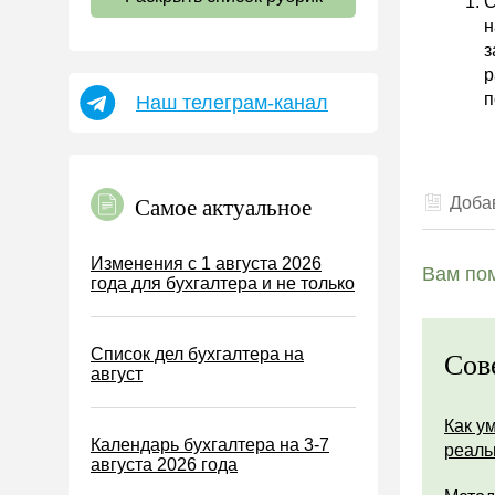
С
Страховые взносы 2026
н
Пособия
з
НДФЛ
р
п
Наш телеграм-канал
УСН
АУСН
Налог на имущество
Добав
Самое актуальное
Земельный налог
Транспортный налог
Изменения с 1 августа 2026
Вам пом
года для бухгалтера и не только
Налог на рекламу
Торговый сбор
Список дел бухгалтера на
Туристический налог
Сов
август
ЕСХН
Как у
ПСН
Календарь бухгалтера на 3-7
реаль
Водный налог
августа 2026 года