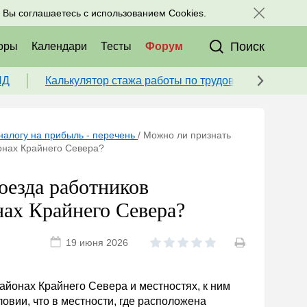
исоединяйтесь к нам в соц. сетях:
, Вы соглашаетесь с использованием Cookies.
Поиск
оры
Календари
Тесты
Форум
ПД
Калькулятор стажа работы по трудовой книжке для
налогу на прибыль - перечень
/
Можно ли признать
онах Крайнего Севера?
оезда работников
нах Крайнего Севера?
19 июня 2026
районах Крайнего Севера и местностях, к ним
овии, что в местности, где расположена