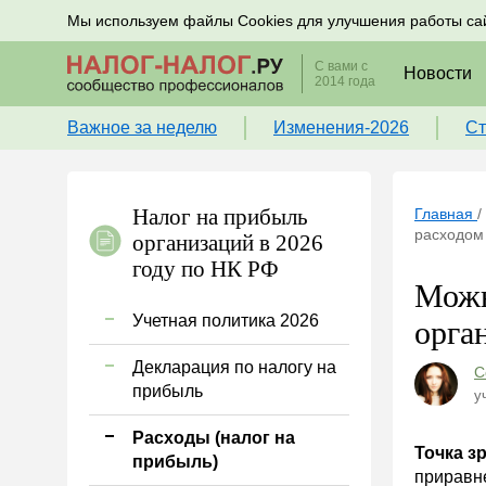
Подписывайтесь на новости по налогам, учету и к
Мы используем файлы Cookies для улучшения работы са
С вами с
Новости
2014 года
Важное за неделю
Изменения-2026
Ст
Налог на прибыль
Главная
/
расходом 
организаций в 2026
году по НК РФ
Можн
Учетная политика 2026
орга
Декларация по налогу на
С
прибыль
у
Расходы (налог на
Точка з
прибыль)
приравне