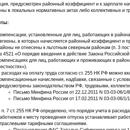
ция, предусмотрен районный коэффициент и к зарплате на
ны в локальных нормативных актах либо коллективных и т
нты:
омпенсации, установленные для лиц, работающих в района
егионы, в которых начисляется районный коэффициент и пр
айоны не отнесены к льготным северным районам (п. 3 пос
 4521 «О порядке введения в действие Закона Российской
омпенсациях для лиц, работающих и проживающих в район
естностях»).
 расходах на оплату труда согласно ст. 255 НК РФ можно 
омпенсационные начисления, надбавки, связанные с услов
редусмотрены законодательством РФ, трудовыми, коллект
Письмо Минфина России от 22.12.2011 N 03-03-06/1/8
Письмо Минфина России от 17.02.2011 N 03-03-06/1/1
 п. 7 ст. 255 НК РФ определено, что порядок учета в расход
аботников к месту проведения отпуска устанавливает рабо
траслевыми тарифными соглашениями.
Постановление ФАС Западно-Сибирского округа от 18