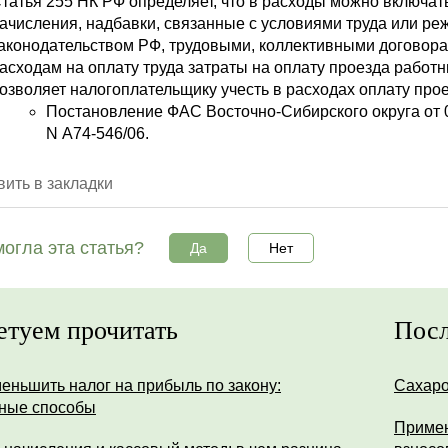
татья 255 НК РФ определяет, что в расходы можно включ
ачисления, надбавки, связанные с условиями труда или р
аконодательством РФ, трудовыми, коллективными договорам
асходам на оплату труда затраты на оплату проезда работ
озволяет налогоплательщику учесть в расходах оплату прое
Постановление ФАС Восточно-Сибирского округа от 0
N А74-546/06.
ить в закладки
огла эта статья?
Да
Нет
етуем прочитать
Посл
меньшить налог на прибыль по закону:
Сахар
ные способы
Примен