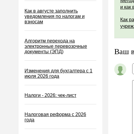
Метод
Экологический налог
и как
Налог на игорный бизнес
Как в августе заполнить
уведомления по налогам и
Как р
Акцизы
взносам
учреж
Уплата налогов (взносов)
Возврат и зачет налогов
Алгоритм перехода на
электронные перевозочные
Налоговые проверки
Ваш 
документы (ЭПД)
Ответственность
Статистика
Изменения для бухгалтера с 1
июля 2026 года
Самозанятые
Банк
Налоги - 2026: чек-лист
Онлайн-кассы ККТ ККМ
Блокировка счета
Налоговая реформа с 2026
МСФО
года
Управленческий учет