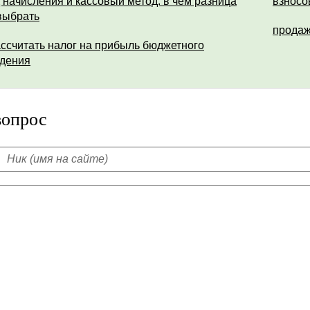
 начисления и кассовый метод: в чем разница
взносо
 выбрать
продаж
ассчитать налог на прибыль бюджетного
дения
вопрос