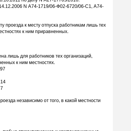
4.12.2006 N А74-1719/06-Ф02-6720/06-С1, А74-
ту проезда к месту отпуска работникам лишь тех
естностях к ним приравненных.
на лишь для работников тех организаций,
енных к ним местностях.
697
614
37
оезда независимо от того, в какой местности