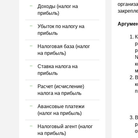
организа
Доходы (налог на
закрепле
прибыль)
Аргуме
Убыток по налогу на
прибыль
К
р
Налоговая база (налог
р
на прибыль)
№
к
Ставка налога на
м
прибыль
В
к
Расчет (исчисление)
п
налога на прибыль
Авансовые платежи
(налог на прибыль)
В
р
Налоговый агент (налог
о
на прибыль)