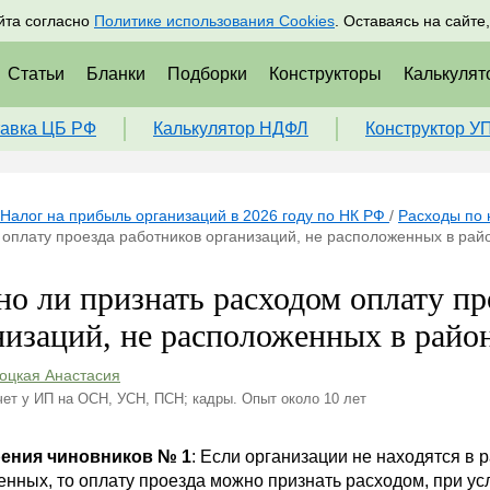
адрам
Подписаться
Пр
йта согласно
Политике использования Cookies
. Оставаясь на сайте
Статьи
Бланки
Подборки
Конструкторы
Калькулят
авка ЦБ РФ
Калькулятор НДФЛ
Конструктор У
Налог на прибыль организаций в 2026 году по НК РФ
/
Расходы по 
оплату проезда работников организаций, не расположенных в рай
о ли признать расходом оплату пр
низаций, не расположенных в райо
оцкая Анастасия
чет у ИП на ОСН, УСН, ПСН; кадры. Опыт около 10 лет
рения чиновников № 1
: Если организации не находятся в 
нных, то оплату проезда можно признать расходом, при усл