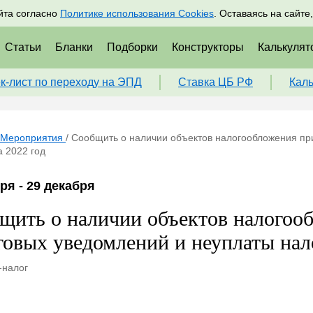
адрам
Подписаться
Пр
йта согласно
Политике использования Cookies
. Оставаясь на сайте
Статьи
Бланки
Подборки
Конструкторы
Калькулят
к-лист по переходу на ЭПД
Ставка ЦБ РФ
Кал
Мероприятия
/
Сообщить о наличии объектов налогообложения пр
а 2022 год
ря - 29 декабря
щить о наличии объектов налогоо
говых уведомлений и неуплаты нало
-налог