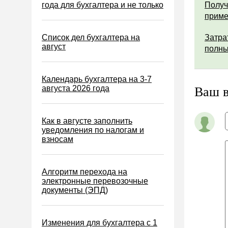
Водный налог
года для бухгалтера и не только
Получ
прим
Экологический налог
Налог на игорный бизнес
Список дел бухгалтера на
Затра
август
полны
Акцизы
Уплата налогов (взносов)
Календарь бухгалтера на 3-7
Возврат и зачет налогов
августа 2026 года
Ваш 
Налоговые проверки
Ответственность
Как в августе заполнить
уведомления по налогам и
Статистика
взносам
Самозанятые
Банк
Алгоритм перехода на
электронные перевозочные
Онлайн-кассы ККТ ККМ
документы (ЭПД)
Блокировка счета
МСФО
Изменения для бухгалтера с 1