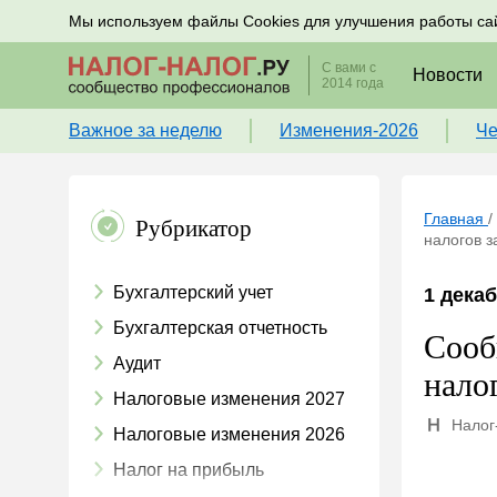
Подписывайтесь на новости по налогам, учету и к
Мы используем файлы Cookies для улучшения работы са
С вами с
Новости
2014 года
Важное за неделю
Изменения-2026
Че
Главная
/
Рубрикатор
налогов з
Бухгалтерский учет
1 декаб
Бухгалтерская отчетность
Сооб
Аудит
нало
Налоговые изменения 2027
Налог
Налоговые изменения 2026
Налог на прибыль