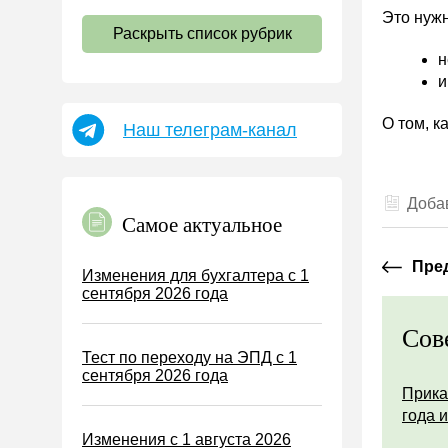
НДС
Это нуж
Раскрыть список рубрик
Страховые взносы 2026
н
Пособия
и
НДФЛ
О том, к
Наш телеграм-канал
УСН
АУСН
Налог на имущество
Добав
Самое актуальное
Земельный налог
Транспортный налог
Пре
Изменения для бухгалтера с 1
сентября 2026 года
Налог на рекламу
Торговый сбор
Сов
Тест по переходу на ЭПД с 1
Туристический налог
сентября 2026 года
ЕСХН
Прика
года 
ПСН
Изменения с 1 августа 2026