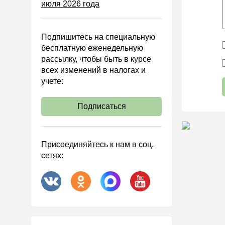
июля 2026 года
Управленческий учет
Анализ хозяйственной
деятельности (АХД)
Подпишитесь на специальную
Охрана труда и аттестация
бесплатную еженедельную
рассылку, чтобы быть в курсе
Охрана труда
всех изменений в налогах и
Валютные операции
учете:
Налоговая система РФ
Подписаться
Налоговое планирование
Финансовый контроль
Договоры
Присоединяйтесь к нам в соц.
сетях:
ООО
АО
Госзакупки
Инвестиции
Справочная информация