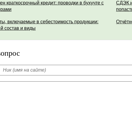
ен краткосрочный кредит: проводки в бухучте с
СДЭК и
ерами
попаст
ты, включаемые в себестоимость продукции:
Отчётн
й состав и виды
вопрос