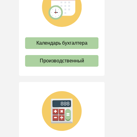
труда
Отпуск и время отдыха
Оплата труда
Социальное партнерство
Календарь бухгалтера
Ответственность и
взыскания
Пенсии
Производственный
Льготы, гарантии и
компенсации
Профстандарты и
должностные инструкции
Трудовые книжки
Кадровые документы и
образцы
Персональные данные
Стаж