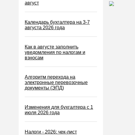
Водный налог
август
Экологический налог
Налог на игорный бизнес
Календарь бухгалтера на 3-7
августа 2026 года
Акцизы
Уплата налогов (взносов)
Как в августе заполнить
Возврат и зачет налогов
уведомления по налогам и
взносам
Налоговые проверки
Ответственность
Алгоритм перехода на
Статистика
электронные перевозочные
документы (ЭПД)
Самозанятые
Банк
Изменения для бухгалтера с 1
Онлайн-кассы ККТ ККМ
июля 2026 года
Блокировка счета
МСФО
Налоги - 2026: чек-лист