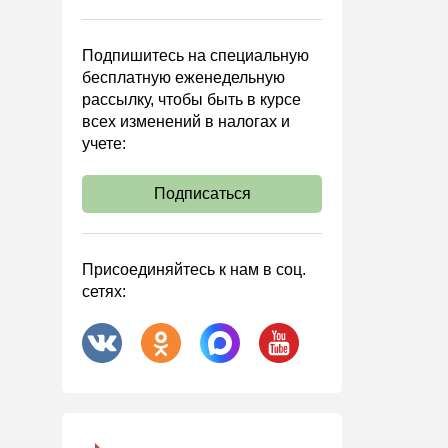
Управленческий учет
Анализ хозяйственной
Подпишитесь на специальную
деятельности (АХД)
бесплатную еженедельную
Охрана труда и аттестация
рассылку, чтобы быть в курсе
всех изменений в налогах и
Охрана труда
учете:
Валютные операции
Налоговая система РФ
Подписаться
Налоговое планирование
Финансовый контроль
Присоединяйтесь к нам в соц.
Договоры
сетях:
ООО
АО
Госзакупки
Инвестиции
Справочная информация