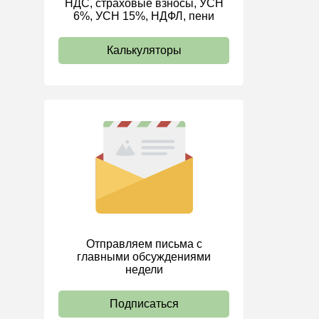
НДС, страховые взносы, УСН
6%, УСН 15%, НДФЛ, пени
ИП
Калькуляторы
Отправляем письма с
главными обсуждениями
недели
Подписаться