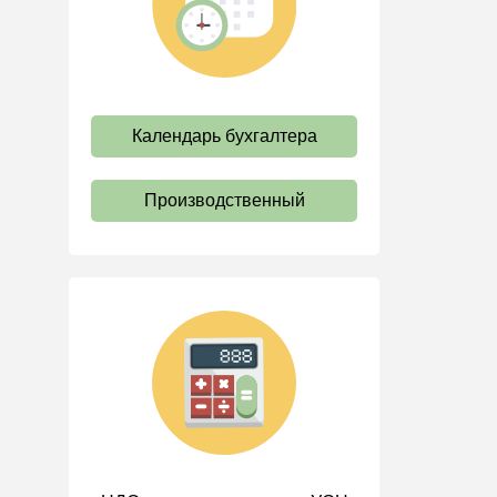
труда
Отпуск и время отдыха
Оплата труда
Социальное партнерство
Календарь бухгалтера
Ответственность и
взыскания
Производственный
Пенсии
Льготы, гарантии и
компенсации
Профстандарты и
должностные инструкции
Трудовые книжки
Кадровые документы и
образцы
Персональные данные
Стаж