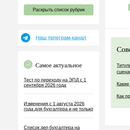
НДС
Раскрыть список рубрик
Страховые взносы 2026
Пособия
НДФЛ
Наш телеграм-канал
УСН
Сов
АУСН
Налог на имущество
Самое актуальное
Титул
Земельный налог
сцена
Транспортный налог
Тест по переходу на ЭПД с 1
Какие
сентября 2026 года
Налог на рекламу
Торговый сбор
Как п
Изменения с 1 августа 2026
Туристический налог
года для бухгалтера и не только
ЕСХН
ПСН
Список дел бухгалтера на