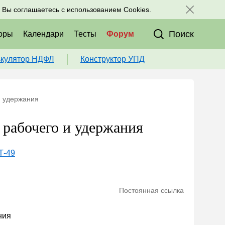
исоединяйтесь к нам в соц. сетях:
, Вы соглашаетесь с использованием Cookies.
Поиск
оры
Календари
Тесты
Форум
ькулятор НДФЛ
Конструктор УПД
и удержания
 рабочего и удержания
Т-49
Постоянная ссылка
ния