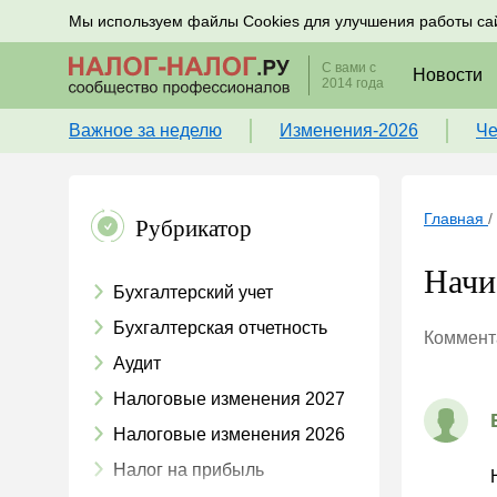
Подписывайтесь на новости по налогам, учету и к
Мы используем файлы Cookies для улучшения работы са
С вами с
Новости
2014 года
Важное за неделю
Изменения-2026
Че
Главная
/
Рубрикатор
Начи
Бухгалтерский учет
Бухгалтерская отчетность
Коммента
Аудит
Налоговые изменения 2027
Налоговые изменения 2026
Налог на прибыль