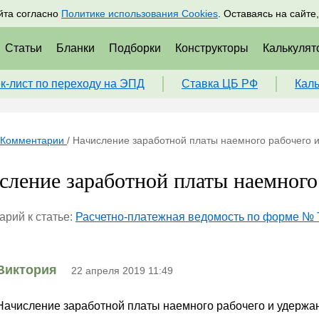
адрам
Подписаться
Пр
йта согласно
Политике использования Cookies
. Оставаясь на сайте
Статьи
Бланки
Подборки
Конструкторы
Калькулят
к-лист по переходу на ЭПД
Ставка ЦБ РФ
Кал
Комментарии
/
Начисление заработной платы наемного рабочего 
сление заработной платы наемного
рий к статье:
Расчетно-платежная ведомость по форме № 
Виктория
22 апреля 2019 11:49
Начисление заработной платы наемного рабочего и удержа