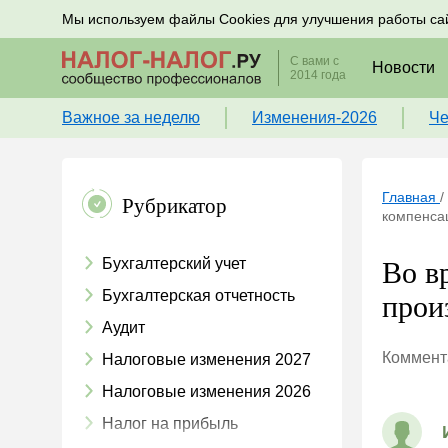
Подписывайтесь на новости по налогам, учету и к
Мы используем файлы Cookies для улучшения работы са
С вами с
Новости
2014 года
Важное за неделю
Изменения-2026
Че
Главная
/
Рубрикатор
компенсац
Бухгалтерский учет
Во в
Бухгалтерская отчетность
прои
Аудит
Коммента
Налоговые изменения 2027
Налоговые изменения 2026
Налог на прибыль