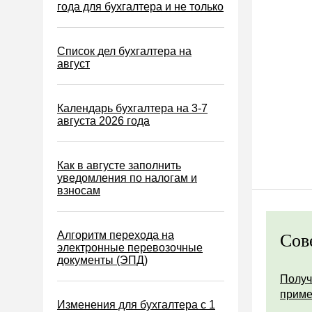
Водный налог
года для бухгалтера и не только
Экологический налог
Налог на игорный бизнес
Список дел бухгалтера на
август
Акцизы
Уплата налогов (взносов)
Календарь бухгалтера на 3-7
Возврат и зачет налогов
августа 2026 года
Налоговые проверки
Ответственность
Как в августе заполнить
уведомления по налогам и
Статистика
взносам
Самозанятые
Банк
Алгоритм перехода на
Сов
электронные перевозочные
Онлайн-кассы ККТ ККМ
документы (ЭПД)
Блокировка счета
Получ
прим
МСФО
Изменения для бухгалтера с 1