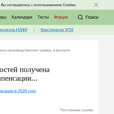
исоединяйтесь к нам в соц. сетях:
, Вы соглашаетесь с использованием Cookies.
Поиск
оры
Календари
Тесты
Форум
ькулятор НДФЛ
Конструктор УПД
ена производственная травма, в выплате
остей получена
пенсации...
нсации в 2026 году
Постоянная ссылка