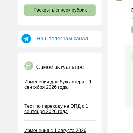
НДС
Раскрыть список рубрик
Страховые взносы 2026
Пособия
НДФЛ
Наш телеграм-канал
УСН
АУСН
Налог на имущество
Самое актуальное
Земельный налог
Транспортный налог
Изменения для бухгалтера с 1
сентября 2026 года
Налог на рекламу
Торговый сбор
Тест по переходу на ЭПД с 1
Туристический налог
сентября 2026 года
ЕСХН
ПСН
Изменения с 1 августа 2026