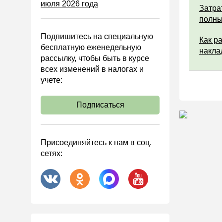
июля 2026 года
Управленческий учет
Затра
полны
Анализ хозяйственной
деятельности (АХД)
Подпишитесь на специальную
Как р
Охрана труда и аттестация
бесплатную еженедельную
накла
рассылку, чтобы быть в курсе
Охрана труда
всех изменений в налогах и
Валютные операции
учете:
Налоговая система РФ
Подписаться
Налоговое планирование
Финансовый контроль
Договоры
Присоединяйтесь к нам в соц.
сетях:
ООО
АО
Госзакупки
Инвестиции
Справочная информация