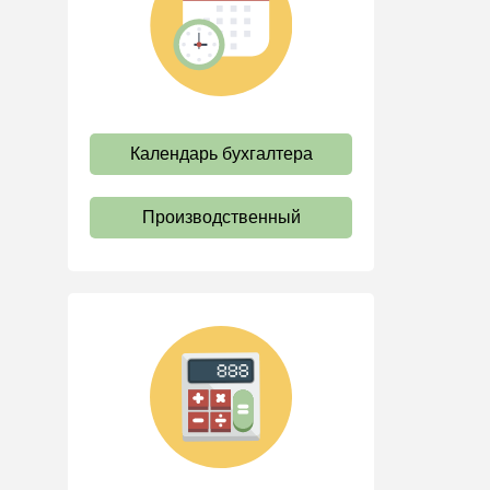
труда
Отпуск и время отдыха
Оплата труда
Социальное партнерство
Календарь бухгалтера
Ответственность и
взыскания
Пенсии
Производственный
Льготы, гарантии и
компенсации
Профстандарты и
должностные инструкции
Трудовые книжки
Кадровые документы и
образцы
Персональные данные
Стаж