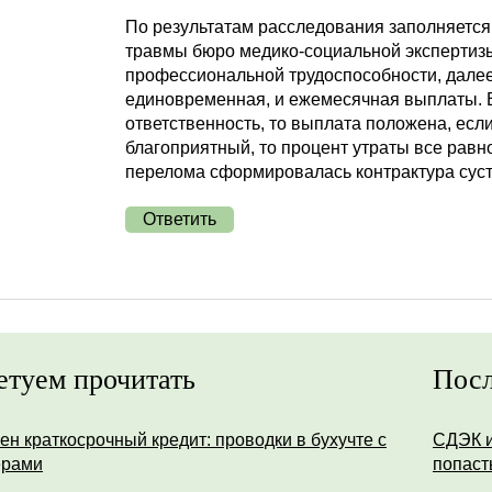
По результатам расследования заполняется
травмы бюро медико-социальной экспертизы
профессиональной трудоспособности, далее
единовременная, и ежемесячная выплаты. 
ответственность, то выплата положена, если 
благоприятный, то процент утраты все равн
перелома сформировалась контрактура суст
Ответить
етуем прочитать
Посл
ен краткосрочный кредит: проводки в бухучте с
СДЭК и
ерами
попаст