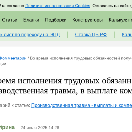
адрам
Подписаться
Пр
йта согласно
Политике использования Cookies
. Оставаясь на сайте
Статьи
Бланки
Подборки
Конструкторы
Калькулят
к-лист по переходу на ЭПД
Ставка ЦБ РФ
Кал
Комментарии
/
Во время исполнения трудовых обязанностей получ
ии...
ремя исполнения трудовых обязанн
зводственная травма, в выплате ком
рий к статье:
Производственная травма - выплаты и компе
Ирина
24 июля 2025 14:26