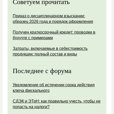
Советуем прочитать
Приказ о дисциплинарном взыскании:
образец 2026 года и порядок оформления
Получен краткосрочный кредит: проводки в
бухучте с примерами
Затраты, включаемые в себестоимость
продукции: полный состав и виды
Последнее с форума
Уведомление об истечении срока действия
ключа фискального
СДЭК и ЭТрН: как правильно учесть, чтобы не
попасть на налоги?