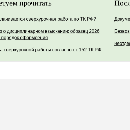
етуем прочитать
Посл
плачивается сверхурочная работа по ТК РФ?
Докуме
з о дисциплинарном взыскании: образец 2026
Безвоз
и порядок оформления
неотде
а сверхурочной работы согласно ст. 152 ТК РФ