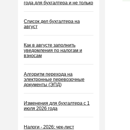
Водный налог
года для бухгалтера и не только
Экологический налог
Налог на игорный бизнес
Список дел бухгалтера на
август
Акцизы
Уплата налогов (взносов)
Как в августе заполнить
Возврат и зачет налогов
уведомления по налогам и
взносам
Налоговые проверки
Ответственность
Алгоритм перехода на
Статистика
электронные перевозочные
документы (ЭПД)
Самозанятые
Банк
Изменения для бухгалтера с 1
Онлайн-кассы ККТ ККМ
июля 2026 года
Блокировка счета
МСФО
Налоги - 2026: чек-лист