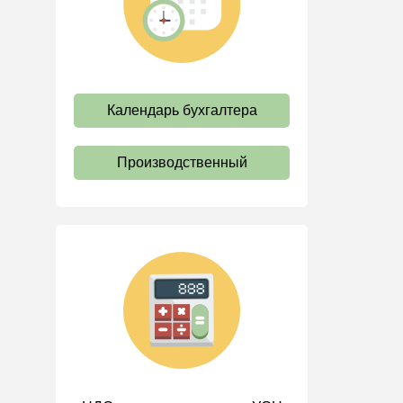
труда
Отпуск и время отдыха
Оплата труда
Социальное партнерство
Календарь бухгалтера
Ответственность и
взыскания
Производственный
Пенсии
Льготы, гарантии и
компенсации
Профстандарты и
должностные инструкции
Трудовые книжки
Кадровые документы и
образцы
Персональные данные
Стаж