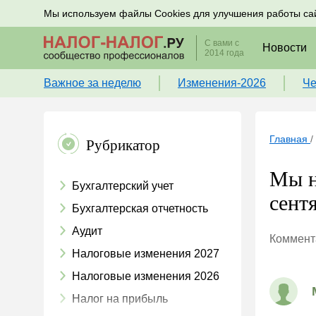
Подписывайтесь на новости по налогам, учету и к
Мы используем файлы Cookies для улучшения работы са
С вами с
Новости
2014 года
Важное за неделю
Изменения-2026
Че
Главная
/
Рубрикатор
Мы н
Бухгалтерский учет
сент
Бухгалтерская отчетность
Аудит
Коммента
Налоговые изменения 2027
Налоговые изменения 2026
Налог на прибыль