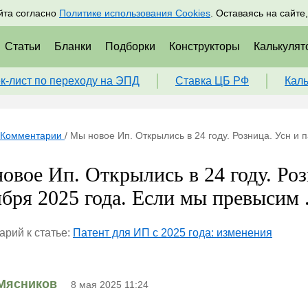
адрам
Подписаться
Пр
йта согласно
Политике использования Cookies
. Оставаясь на сайте
Статьи
Бланки
Подборки
Конструкторы
Калькулят
к-лист по переходу на ЭПД
Ставка ЦБ РФ
Кал
Комментарии
/
Мы новое Ип. Открылись в 24 году. Розница. Усн и п
овое Ип. Открылись в 24 году. Роз
ября 2025 года. Если мы превысим .
рий к статье:
Патент для ИП с 2025 года: изменения
Мясников
8 мая 2025 11:24