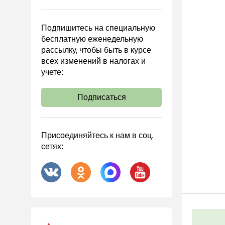
Управленческий учет
Анализ хозяйственной
Подпишитесь на специальную
деятельности (АХД)
бесплатную еженедельную
Охрана труда и аттестация
рассылку, чтобы быть в курсе
всех изменений в налогах и
Охрана труда
учете:
Валютные операции
Налоговая система РФ
Подписаться
Налоговое планирование
Финансовый контроль
Присоединяйтесь к нам в соц.
Договоры
сетях:
ООО
АО
Госзакупки
Инвестиции
Справочная информация