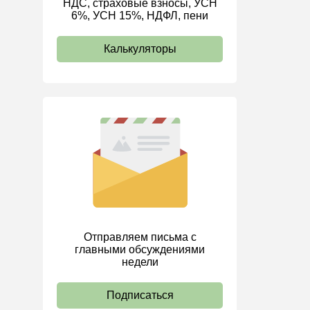
НДС, страховые взносы, УСН
6%, УСН 15%, НДФЛ, пени
ИП
Калькуляторы
Отправляем письма с
главными обсуждениями
недели
Подписаться