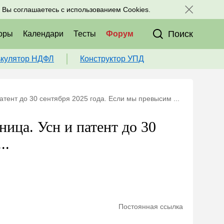
исоединяйтесь к нам в соц. сетях:
, Вы соглашаетесь с использованием Cookies.
Поиск
оры
Календари
Тесты
Форум
ькулятор НДФЛ
Конструктор УПД
атент до 30 сентября 2025 года. Если мы превысим ...
ница. Усн и патент до 30
..
Постоянная ссылка