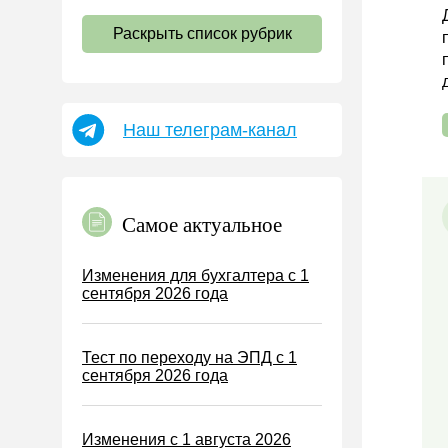
НДС
Раскрыть список рубрик
Страховые взносы 2026
Пособия
НДФЛ
Наш телеграм-канал
УСН
АУСН
Налог на имущество
Самое актуальное
Земельный налог
Транспортный налог
Изменения для бухгалтера с 1
сентября 2026 года
Налог на рекламу
Торговый сбор
Тест по переходу на ЭПД с 1
Туристический налог
сентября 2026 года
ЕСХН
ПСН
Изменения с 1 августа 2026