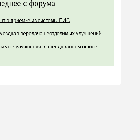
еднее с форума
нт о приемке из системы ЕИС
мездная передача неотделимых улучшений
лимые улучшения в арендованном офисе