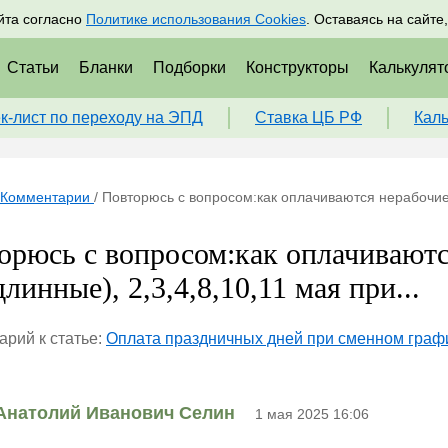
адрам
Подписаться
Пр
йта согласно
Политике использования Cookies
. Оставаясь на сайте
Статьи
Бланки
Подборки
Конструкторы
Калькулят
к-лист по переходу на ЭПД
Ставка ЦБ РФ
Кал
Комментарии
/
Повторюсь с вопросом:как оплачиваются нерабочие 
орюсь с вопросом:как оплачивают
линные), 2,3,4,8,10,11 мая при...
рий к статье:
Оплата праздничных дней при сменном граф
Анатолий Иванович Селин
1 мая 2025 16:06