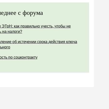
еднее с форума
 ЭТрН: как правильно учесть, чтобы не
ь на налоги?
ление об истечении срока действия ключа
ьного
ость по соцконтракту