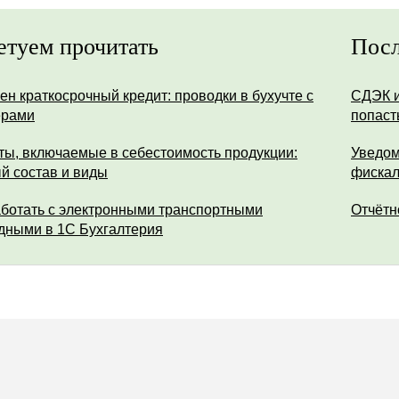
етуем прочитать
Посл
ен краткосрочный кредит: проводки в бухучте с
СДЭК и
ерами
попаст
ты, включаемые в себестоимость продукции:
Уведом
й состав и виды
фискал
аботать с электронными транспортными
Отчётн
дными в 1С Бухгалтерия