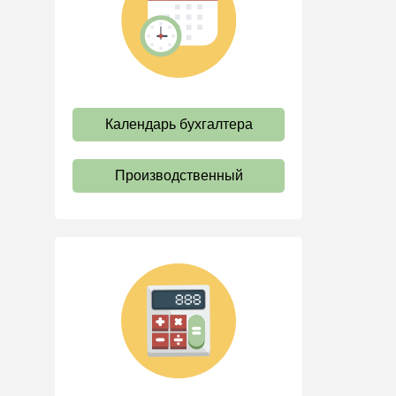
труда
Отпуск и время отдыха
Оплата труда
Социальное партнерство
Календарь бухгалтера
Ответственность и
взыскания
Пенсии
Производственный
Льготы, гарантии и
компенсации
Профстандарты и
должностные инструкции
Трудовые книжки
Кадровые документы и
образцы
Персональные данные
Стаж