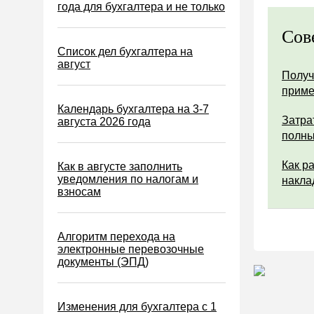
Водный налог
года для бухгалтера и не только
Экологический налог
Сов
Налог на игорный бизнес
Список дел бухгалтера на
август
Акцизы
Получ
прим
Уплата налогов (взносов)
Календарь бухгалтера на 3-7
Возврат и зачет налогов
Затра
августа 2026 года
полны
Налоговые проверки
Ответственность
Как р
Как в августе заполнить
уведомления по налогам и
накла
Статистика
взносам
Самозанятые
Банк
Алгоритм перехода на
электронные перевозочные
Онлайн-кассы ККТ ККМ
документы (ЭПД)
Блокировка счета
МСФО
Изменения для бухгалтера с 1