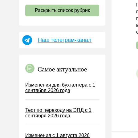
НДС
Раскрыть список рубрик
Страховые взносы 2026
Пособия
НДФЛ
Наш телеграм-канал
УСН
АУСН
Налог на имущество
Самое актуальное
Земельный налог
Транспортный налог
Изменения для бухгалтера с 1
сентября 2026 года
Налог на рекламу
Торговый сбор
Тест по переходу на ЭПД с 1
Туристический налог
сентября 2026 года
ЕСХН
ПСН
Изменения с 1 августа 2026