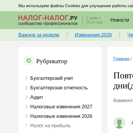
Подписывайтесь на новости по налогам, учету и к
Мы используем файлы Cookies для улучшения работы са
С вами с
Новости
2014 года
Важное за неделю
Изменения-2026
Че
Главная
/
Рубрикатор
Повт
Бухгалтерский учет
дни(д
Бухгалтерская отчетность
Аудит
Коммента
Налоговые изменения 2027
Налоговые изменения 2026
Налог на прибыль