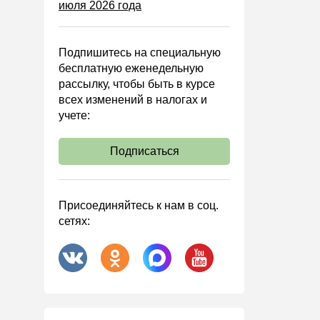
июля 2026 года
Управленческий учет
Анализ хозяйственной
деятельности (АХД)
Подпишитесь на специальную
Охрана труда и аттестация
бесплатную еженедельную
рассылку, чтобы быть в курсе
Охрана труда
всех изменений в налогах и
Валютные операции
учете:
Налоговая система РФ
Подписаться
Налоговое планирование
Финансовый контроль
Договоры
Присоединяйтесь к нам в соц.
сетях:
ООО
АО
Госзакупки
Инвестиции
Справочная информация