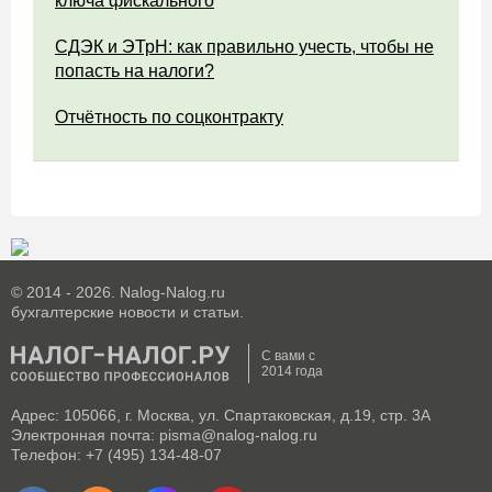
ключа фискального
СДЭК и ЭТрН: как правильно учесть, чтобы не
попасть на налоги?
Отчётность по соцконтракту
© 2014 - 2026. Nalog-Nalog.ru
бухгалтерские новости и статьи.
С вами с
2014 года
Адрес: 105066, г. Москва, ул. Спартаковская, д.19, стр. 3А
Электронная почта: pisma@nalog-nalog.ru
Телефон: +7 (495) 134-48-07