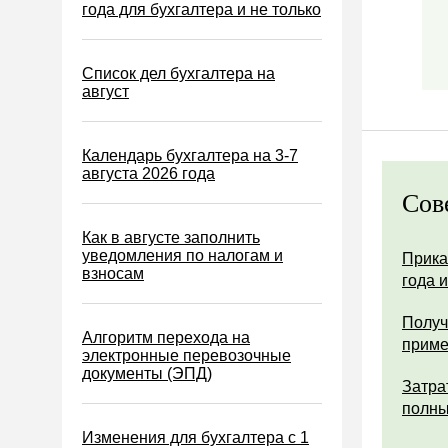
Водный налог
года для бухгалтера и не только
Экологический налог
Налог на игорный бизнес
Список дел бухгалтера на
август
Акцизы
Уплата налогов (взносов)
Календарь бухгалтера на 3-7
Возврат и зачет налогов
августа 2026 года
Сов
Налоговые проверки
Ответственность
Как в августе заполнить
уведомления по налогам и
Прика
Статистика
взносам
года 
Самозанятые
Получ
Банк
Алгоритм перехода на
прим
электронные перевозочные
Онлайн-кассы ККТ ККМ
документы (ЭПД)
Затра
Блокировка счета
полны
МСФО
Изменения для бухгалтера с 1