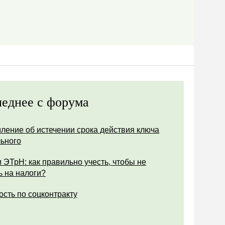
еднее с форума
ление об истечении срока действия ключа
ьного
 ЭТрН: как правильно учесть, чтобы не
ь на налоги?
ость по соцконтракту