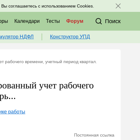
исоединяйтесь к нам в соц. сетях:
, Вы соглашаетесь с использованием Cookies.
Поиск
оры
Календари
Тесты
Форум
ькулятор НДФЛ
Конструктор УПД
т рабочего времени, учетный период квартал.
рованный учет рабочего
ь...
ике работы
Постоянная ссылка