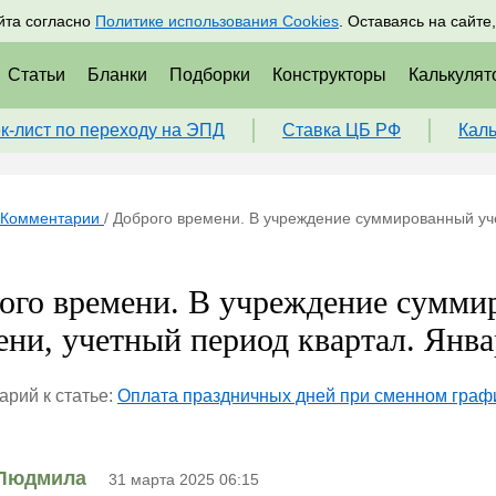
адрам
Подписаться
Пр
йта согласно
Политике использования Cookies
. Оставаясь на сайте
Статьи
Бланки
Подборки
Конструкторы
Калькулят
к-лист по переходу на ЭПД
Ставка ЦБ РФ
Кал
Комментарии
/
Доброго времени. В учреждение суммированный уче
ого времени. В учреждение сумми
ени, учетный период квартал. Январ
рий к статье:
Оплата праздничных дней при сменном граф
Людмила
31 марта 2025 06:15