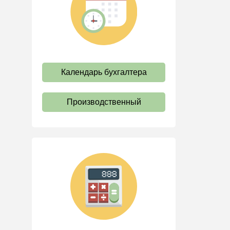
труда
Отпуск и время отдыха
Оплата труда
Социальное партнерство
Календарь бухгалтера
Ответственность и
взыскания
Пенсии
Производственный
Льготы, гарантии и
компенсации
Профстандарты и
должностные инструкции
Трудовые книжки
Кадровые документы и
образцы
Персональные данные
Стаж