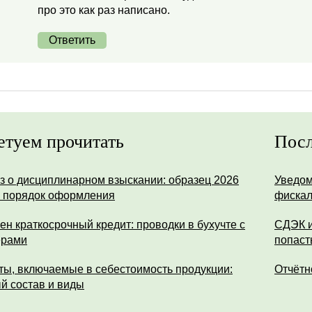
про это как раз написано.
Ответить
етуем прочитать
Посл
з о дисциплинарном взыскании: образец 2026
Уведом
и порядок оформления
фискал
ен краткосрочный кредит: проводки в бухучте с
СДЭК и
ерами
попаст
ты, включаемые в себестоимость продукции:
Отчётн
й состав и виды