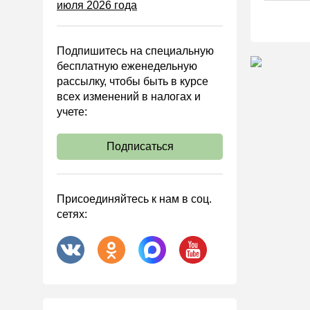
июля 2026 года
Управленческий учет
Анализ хозяйственной
деятельности (АХД)
Подпишитесь на специальную
Охрана труда и аттестация
бесплатную еженедельную
рассылку, чтобы быть в курсе
Охрана труда
всех изменений в налогах и
Валютные операции
учете:
Налоговая система РФ
Подписаться
Налоговое планирование
Финансовый контроль
Договоры
Присоединяйтесь к нам в соц.
сетях:
ООО
АО
Госзакупки
Инвестиции
Справочная информация