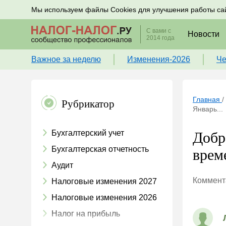
Подписывайтесь на новости по налогам, учету и к
Мы используем файлы Cookies для улучшения работы са
С вами с
Новости
2014 года
Важное за неделю
Изменения-2026
Че
Главная
/
Рубрикатор
Январь...
Бухгалтерский учет
Добр
Бухгалтерская отчетность
врем
Аудит
Коммента
Налоговые изменения 2027
Налоговые изменения 2026
Налог на прибыль