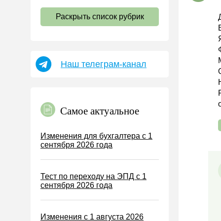
НДС
Раскрыть список рубрик
Страховые взносы 2026
Пособия
НДФЛ
Наш телеграм-канал
УСН
АУСН
Налог на имущество
Самое актуальное
Земельный налог
Транспортный налог
Изменения для бухгалтера с 1
сентября 2026 года
Налог на рекламу
Торговый сбор
Тест по переходу на ЭПД с 1
Туристический налог
сентября 2026 года
ЕСХН
ПСН
Изменения с 1 августа 2026