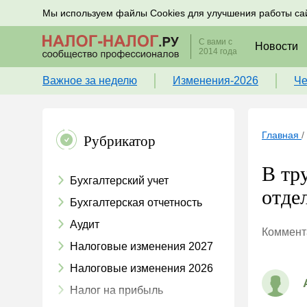
Подписывайтесь на новости по налогам, учету и к
Мы используем файлы Cookies для улучшения работы са
С вами с
Новости
2014 года
Важное за неделю
Изменения-2026
Че
Главная
/
Рубрикатор
В тр
Бухгалтерский учет
отдел
Бухгалтерская отчетность
Аудит
Коммента
Налоговые изменения 2027
Налоговые изменения 2026
Налог на прибыль