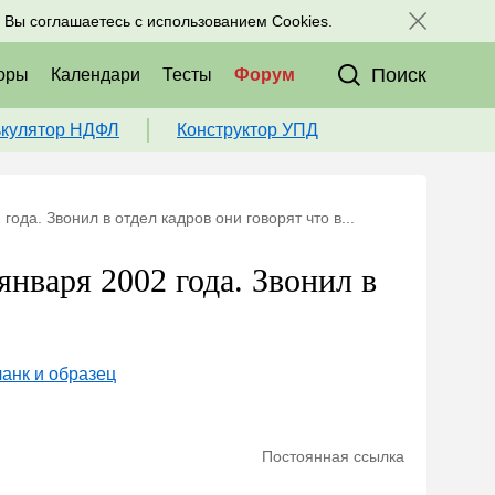
исоединяйтесь к нам в соц. сетях:
, Вы соглашаетесь с использованием Cookies.
Поиск
оры
Календари
Тесты
Форум
ькулятор НДФЛ
Конструктор УПД
года. Звонил в отдел кадров они говорят что в...
января 2002 года. Звонил в
анк и образец
Постоянная ссылка