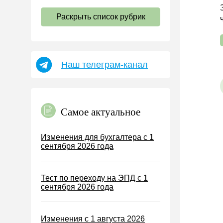
НДС
Раскрыть список рубрик
Страховые взносы 2026
Пособия
НДФЛ
Наш телеграм-канал
УСН
АУСН
Налог на имущество
Самое актуальное
Земельный налог
Транспортный налог
Изменения для бухгалтера с 1
сентября 2026 года
Налог на рекламу
Торговый сбор
Тест по переходу на ЭПД с 1
Туристический налог
сентября 2026 года
ЕСХН
ПСН
Изменения с 1 августа 2026