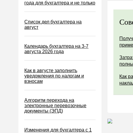
Водный налог
года для бухгалтера и не только
Экологический налог
Сов
Налог на игорный бизнес
Список дел бухгалтера на
август
Акцизы
Получ
Уплата налогов (взносов)
прим
Календарь бухгалтера на 3-7
Возврат и зачет налогов
августа 2026 года
Затра
Налоговые проверки
полны
Ответственность
Как в августе заполнить
уведомления по налогам и
Как р
Статистика
взносам
накла
Самозанятые
Банк
Алгоритм перехода на
электронные перевозочные
Онлайн-кассы ККТ ККМ
документы (ЭПД)
Блокировка счета
МСФО
Изменения для бухгалтера с 1