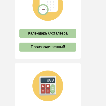
труда
Отпуск и время отдыха
Оплата труда
Социальное партнерство
Календарь бухгалтера
Ответственность и
взыскания
Пенсии
Производственный
Льготы, гарантии и
компенсации
Профстандарты и
должностные инструкции
Трудовые книжки
Кадровые документы и
образцы
Персональные данные
Стаж