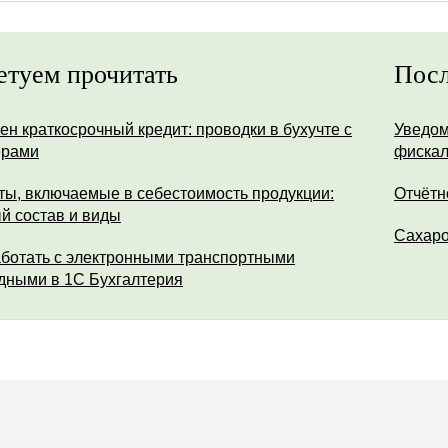
етуем прочитать
Посл
ен краткосрочный кредит: проводки в бухучте с
Уведом
ерами
фискал
ты, включаемые в себестоимость продукции:
Отчётн
й состав и виды
Сахар
аботать с электронными транспортными
дными в 1С Бухгалтерия