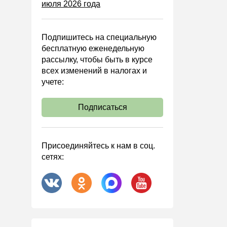
июля 2026 года
Управленческий учет
Анализ хозяйственной
деятельности (АХД)
Подпишитесь на специальную
Охрана труда и аттестация
бесплатную еженедельную
рассылку, чтобы быть в курсе
Охрана труда
всех изменений в налогах и
Валютные операции
учете:
Налоговая система РФ
Подписаться
Налоговое планирование
Финансовый контроль
Договоры
Присоединяйтесь к нам в соц.
сетях:
ООО
АО
Госзакупки
Инвестиции
Справочная информация