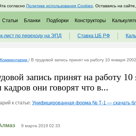
адрам
Подписаться
Пр
йта согласно
Политике использования Cookies
. Оставаясь на сайте
Статьи
Бланки
Подборки
Конструкторы
Калькулят
к-лист по переходу на ЭПД
Ставка ЦБ РФ
Кал
Комментарии
/
В трудовой запись принят на работу 10 января 2002 
удовой запись принят на работу 10 
 кадров они говорят что в...
рий к статье:
Унифицированная форма № Т-1 — скачать бл
Алмаз
8 марта 2019 02:33