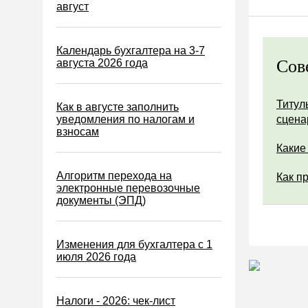
Водный налог
август
Экологический налог
Налог на игорный бизнес
Календарь бухгалтера на 3-7
Сов
августа 2026 года
Акцизы
Уплата налогов (взносов)
Титул
Как в августе заполнить
Возврат и зачет налогов
уведомления по налогам и
сцена
взносам
Налоговые проверки
Какие
Ответственность
Алгоритм перехода на
Как п
Статистика
электронные перевозочные
документы (ЭПД)
Самозанятые
Банк
Изменения для бухгалтера с 1
Онлайн-кассы ККТ ККМ
июля 2026 года
Блокировка счета
МСФО
Налоги - 2026: чек-лист