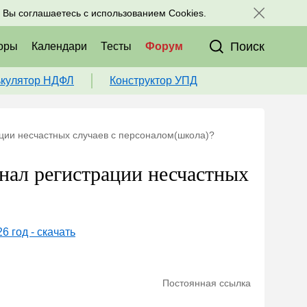
исоединяйтесь к нам в соц. сетях:
, Вы соглашаетесь с использованием Cookies.
Поиск
оры
Календари
Тесты
Форум
ькулятор НДФЛ
Конструктор УПД
ации несчастных случаев с персоналом(школа)?
нал регистрации несчастных
6 год - скачать
Постоянная ссылка