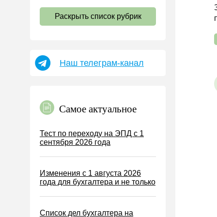
НДС
Раскрыть список рубрик
Страховые взносы 2026
Пособия
НДФЛ
Наш телеграм-канал
УСН
АУСН
Налог на имущество
Самое актуальное
Земельный налог
Транспортный налог
Тест по переходу на ЭПД с 1
сентября 2026 года
Налог на рекламу
Торговый сбор
Изменения с 1 августа 2026
Туристический налог
года для бухгалтера и не только
ЕСХН
ПСН
Список дел бухгалтера на