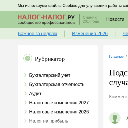
Подписывайтесь на новости по налогам, учету и к
Мы используем файлы Cookies для улучшения работы са
С вами с
Новости
2014 года
Важное за неделю
Изменения-2026
Че
Главная
/
Рубрикатор
Подс
Бухгалтерский учет
случ
Бухгалтерская отчетность
Аудит
Коммента
Налоговые изменения 2027
Налоговые изменения 2026
Налог на прибыль