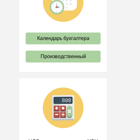
труда
Отпуск и время отдыха
Оплата труда
Социальное партнерство
Календарь бухгалтера
Ответственность и
взыскания
Производственный
Пенсии
Льготы, гарантии и
компенсации
Профстандарты и
должностные инструкции
Трудовые книжки
Кадровые документы и
образцы
Персональные данные
Стаж