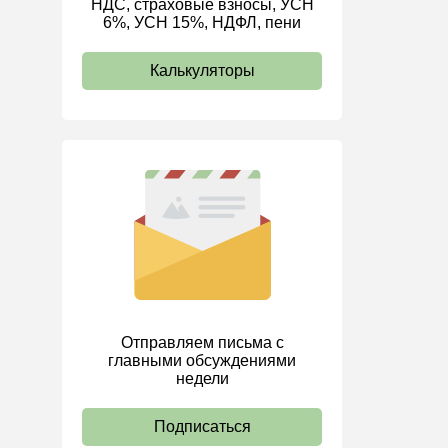
НДС, страховые взносы, УСН
6%, УСН 15%, НДФЛ, пени
ИП
Калькуляторы
Отправляем письма с
главными обсуждениями
недели
Подписаться