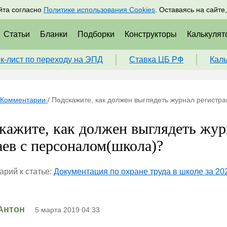
адрам
Подписаться
Пр
йта согласно
Политике использования Cookies
. Оставаясь на сайте
Статьи
Бланки
Подборки
Конструкторы
Калькулят
к-лист по переходу на ЭПД
Ставка ЦБ РФ
Кал
Комментарии
/
Подскажите, как должен выглядеть журнал регистр
кажите, как должен выглядеть жур
аев с персоналом(школа)?
рий к статье:
Документация по охране труда в школе за 202
Антон
5 марта 2019 04:33