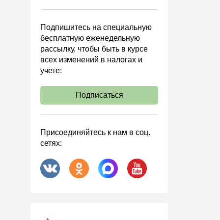
Управленческий учет
Анализ хозяйственной
Подпишитесь на специальную
деятельности (АХД)
бесплатную еженедельную
Охрана труда и аттестация
рассылку, чтобы быть в курсе
всех изменений в налогах и
Охрана труда
учете:
Валютные операции
Налоговая система РФ
Подписаться
Налоговое планирование
Финансовый контроль
Присоединяйтесь к нам в соц.
Договоры
сетях:
ООО
АО
Госзакупки
Инвестиции
Справочная информация