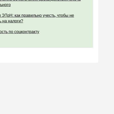
ьного
 ЭТрН: как правильно учесть, чтобы не
ь на налоги?
ость по соцконтракту