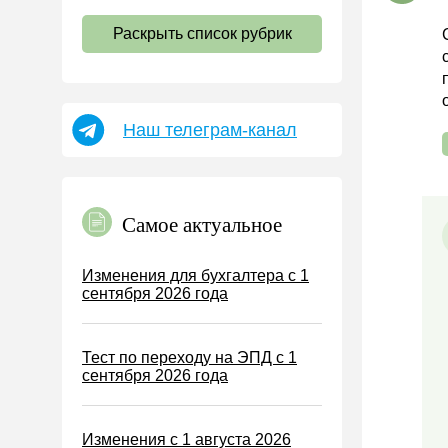
НДС
Раскрыть список рубрик
Страховые взносы 2026
Пособия
НДФЛ
Наш телеграм-канал
УСН
АУСН
Налог на имущество
Самое актуальное
Земельный налог
Транспортный налог
Изменения для бухгалтера с 1
сентября 2026 года
Налог на рекламу
Торговый сбор
Тест по переходу на ЭПД с 1
Туристический налог
сентября 2026 года
ЕСХН
ПСН
Изменения с 1 августа 2026