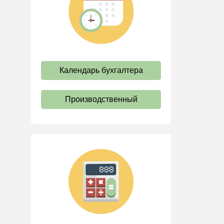
труда
Отпуск и время отдыха
Оплата труда
Социальное партнерство
Календарь бухгалтера
Ответственность и
взыскания
Пенсии
Производственный
Льготы, гарантии и
компенсации
Профстандарты и
должностные инструкции
Трудовые книжки
Кадровые документы и
образцы
Персональные данные
Стаж