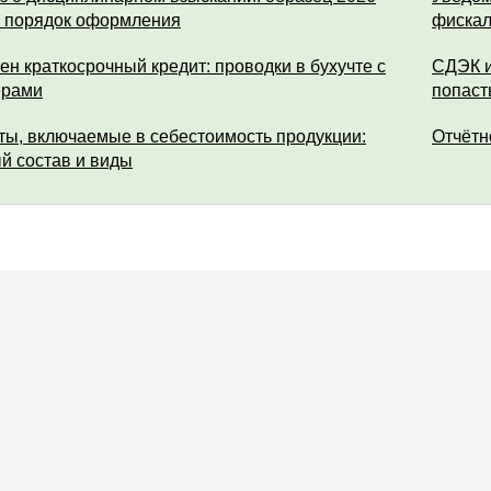
и порядок оформления
фискал
ен краткосрочный кредит: проводки в бухучте с
СДЭК и
ерами
попаст
ты, включаемые в себестоимость продукции:
Отчётн
й состав и виды