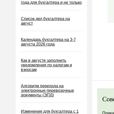
Водный налог
года для бухгалтера и не только
Экологический налог
Налог на игорный бизнес
Список дел бухгалтера на
август
Акцизы
Уплата налогов (взносов)
Календарь бухгалтера на 3-7
Возврат и зачет налогов
августа 2026 года
Налоговые проверки
Ответственность
Как в августе заполнить
уведомления по налогам и
Статистика
взносам
Самозанятые
Банк
Алгоритм перехода на
электронные перевозочные
Онлайн-кассы ККТ ККМ
документы (ЭПД)
Сов
Блокировка счета
МСФО
Изменения для бухгалтера с 1
Прика