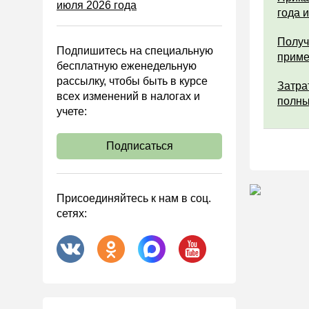
июля 2026 года
Управленческий учет
года 
Анализ хозяйственной
деятельности (АХД)
Получ
Подпишитесь на специальную
прим
Охрана труда и аттестация
бесплатную еженедельную
рассылку, чтобы быть в курсе
Охрана труда
Затра
всех изменений в налогах и
полны
Валютные операции
учете:
Налоговая система РФ
Подписаться
Налоговое планирование
Финансовый контроль
Договоры
Присоединяйтесь к нам в соц.
сетях:
ООО
АО
Госзакупки
Инвестиции
Справочная информация