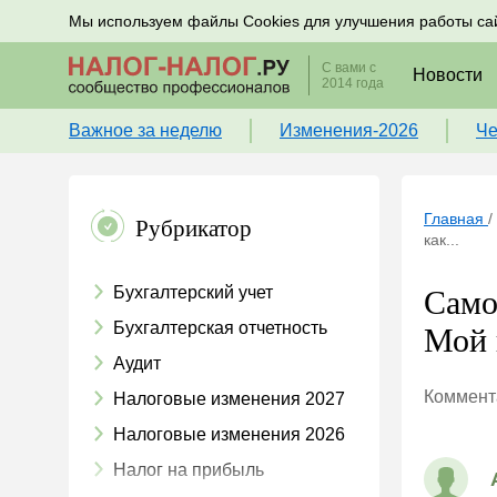
Подписывайтесь на новости по налогам, учету и к
Мы используем файлы Cookies для улучшения работы са
С вами с
Новости
2014 года
Важное за неделю
Изменения-2026
Че
Главная
/
Рубрикатор
как...
Бухгалтерский учет
Само
Бухгалтерская отчетность
Мой н
Аудит
Коммента
Налоговые изменения 2027
Налоговые изменения 2026
Налог на прибыль