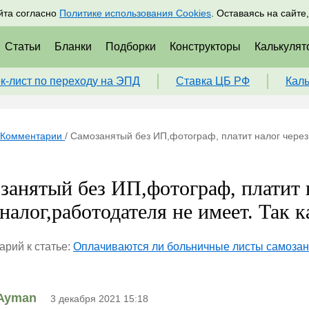
адрам
Подписаться
Пр
йта согласно
Политике использования Cookies
. Оставаясь на сайте
Статьи
Бланки
Подборки
Конструкторы
Калькулят
к-лист по переходу на ЭПД
Ставка ЦБ РФ
Кал
Комментарии
/
Самозанятый без ИП,фотограф, платит налог через
занятый без ИП,фотограф, платит 
алог,работодателя не имеет. Так ка
рий к статье:
Оплачиваются ли больничные листы самозан
Ayman
3 декабря 2021 15:18