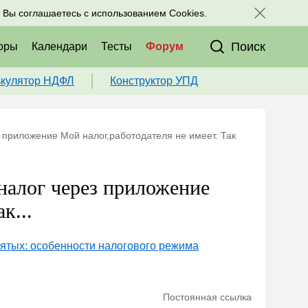
исоединяйтесь к нам в соц. сетях:
, Вы соглашаетесь с использованием Cookies.
Поиск
оры
Календари
Тесты
Форум
ькулятор НДФЛ
Конструктор УПД
 приложение Мой налог,работодателя не имеет. Так
налог через приложение
к...
ятых: особенности налогового режима
Постоянная ссылка