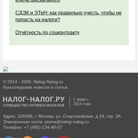
СДЭК и ЭТрН: как правильно учесть, чтобы не
попасть на налоги?
Отчётность по соцконтракту
© 2014 - 2026. Nalog-Nalog.ru
бухгалтерские новости и статьи.
С вами с
2014 года
Адрес: 105066, г. Москва, ул. Спартаковская, д.19, стр. 3А
Электронная почта: pisma@nalog-nalog.ru
Телефон: +7 (495) 134-48-07