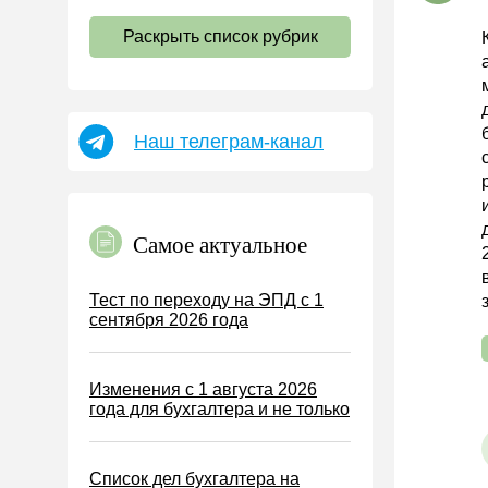
НДС
Раскрыть список рубрик
Страховые взносы 2026
Пособия
НДФЛ
Наш телеграм-канал
УСН
АУСН
Налог на имущество
Самое актуальное
Земельный налог
Транспортный налог
Тест по переходу на ЭПД с 1
сентября 2026 года
Налог на рекламу
Торговый сбор
Изменения с 1 августа 2026
Туристический налог
года для бухгалтера и не только
ЕСХН
ПСН
Список дел бухгалтера на