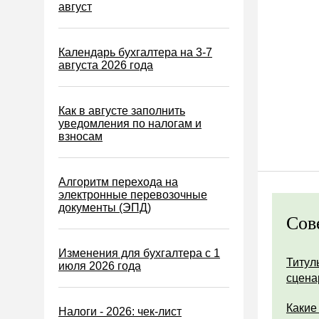
Водный налог
август
Экологический налог
Налог на игорный бизнес
Календарь бухгалтера на 3-7
августа 2026 года
Акцизы
Уплата налогов (взносов)
Как в августе заполнить
Возврат и зачет налогов
уведомления по налогам и
взносам
Налоговые проверки
Ответственность
Алгоритм перехода на
Статистика
электронные перевозочные
документы (ЭПД)
Самозанятые
Сов
Банк
Изменения для бухгалтера с 1
Онлайн-кассы ККТ ККМ
Титул
июля 2026 года
сцена
Блокировка счета
МСФО
Какие
Налоги - 2026: чек-лист