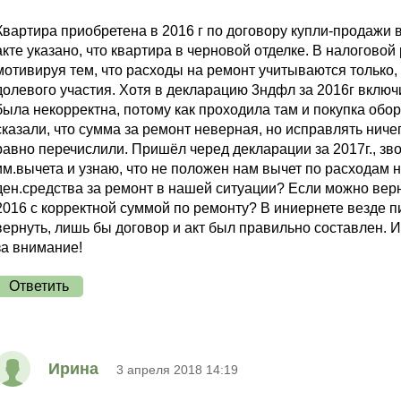
Квартира приобретена в 2016 г по договору купли-продажи в
акте указано, что квартира в черновой отделке. В налогово
мотивируя тем, что расходы на ремонт учитываются только,
долевого участия. Хотя в декларацию 3ндфл за 2016г включ
была некорректна, потому как проходила там и покупка обор
сказали, что сумма за ремонт неверная, но исправлять ничег
равно перечислили. Пришёл черед декларации за 2017г., зв
им.вычета и узнаю, что не положен нам вычет по расходам н
ден.средства за ремонт в нашей ситуации? Если можно верну
2016 с корректной суммой по ремонту? В иниернете везде пи
вернуть, лишь бы договор и акт был правильно составлен. И
за внимание!
Ответить
Ирина
3 апреля 2018 14:19