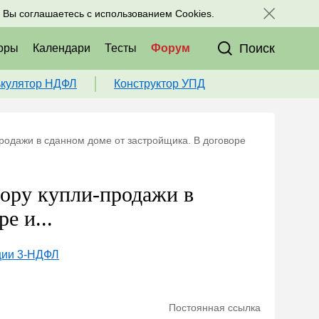
исоединяйтесь к нам в соц. сетях:
, Вы соглашаетесь с использованием Cookies.
Поиск
оры
Календари
Тесты
Форум
ькулятор НДФЛ
Конструктор УПД
продажи в сданном доме от застройщика. В договоре
вору купли-продажи в
е и...
ции 3-НДФЛ
Постоянная ссылка