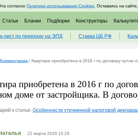
адрам
Подписаться
Пр
йта согласно
Политике использования Cookies
. Оставаясь на сайте
Статьи
Бланки
Подборки
Конструкторы
Калькулят
к-лист по переходу на ЭПД
Ставка ЦБ РФ
Кал
Комментарии
/
Квартира приобретена в 2016 г по договору купли-
тира приобретена в 2016 г по дого
ном доме от застройщика. В договор
рий к статье:
Особенности уточненной налоговой деклара
Наталья
22 марта 2018 15:29