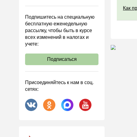
Управленческий учет
Как п
Анализ хозяйственной
Подпишитесь на специальную
деятельности (АХД)
бесплатную еженедельную
Охрана труда и аттестация
рассылку, чтобы быть в курсе
всех изменений в налогах и
Охрана труда
учете:
Валютные операции
Налоговая система РФ
Подписаться
Налоговое планирование
Финансовый контроль
Присоединяйтесь к нам в соц.
Договоры
сетях:
ООО
АО
Госзакупки
Инвестиции
Справочная информация