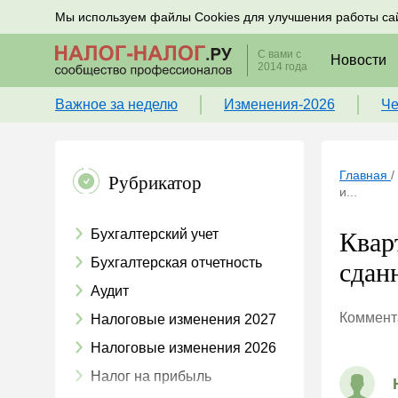
Подписывайтесь на новости по налогам, учету и к
Мы используем файлы Cookies для улучшения работы са
С вами с
Новости
2014 года
Важное за неделю
Изменения-2026
Че
Главная
/
Рубрикатор
и...
Бухгалтерский учет
Квар
Бухгалтерская отчетность
сдан
Аудит
Коммента
Налоговые изменения 2027
Налоговые изменения 2026
Налог на прибыль