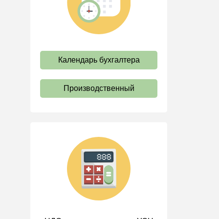
труда
Отпуск и время отдыха
Оплата труда
Социальное партнерство
Календарь бухгалтера
Ответственность и
взыскания
Производственный
Пенсии
Льготы, гарантии и
компенсации
Профстандарты и
должностные инструкции
Трудовые книжки
Кадровые документы и
образцы
Персональные данные
Стаж