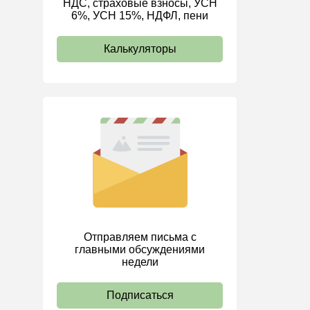
НДС, страховые взносы, УСН
6%, УСН 15%, НДФЛ, пени
ИП
Калькуляторы
Отправляем письма с
главными обсуждениями
недели
Подписаться