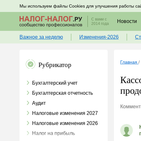
Подписывайтесь на новости по налогам, учету и к
Мы используем файлы Cookies для улучшения работы са
С вами с
Новости
2014 года
Важное за неделю
Изменения-2026
Ст
Главная
/
Рубрикатор
Касс
Бухгалтерский учет
прод
Бухгалтерская отчетность
Аудит
Коммента
Налоговые изменения 2027
Налоговые изменения 2026
Налог на прибыль