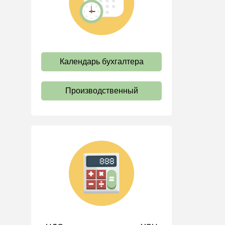
труда
Отпуск и время отдыха
Оплата труда
Социальное партнерство
Календарь бухгалтера
Ответственность и
взыскания
Производственный
Пенсии
Льготы, гарантии и
компенсации
Профстандарты и
должностные инструкции
Трудовые книжки
Кадровые документы и
образцы
Персональные данные
Стаж