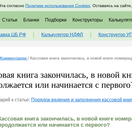
адрам
Подписаться
Пр
йта согласно
Политике использования Cookies
. Оставаясь на сайте
Статьи
Бланки
Подборки
Конструкторы
Калькулят
авка ЦБ РФ
Калькулятор НДФЛ
Конструктор У
Комментарии
/
Кассовая книга закончилась, в новой книге номера
овая книга закончилась, в новой к
олжается или начинается с первого
рий к статье:
Порядок ведения и заполнения кассовой книг
Кассовая книга закончилась, в новой книге номе
продолжается или начинается с первого?