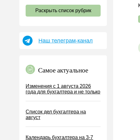
НДС
Раскрыть список рубрик
Страховые взносы 2026
Пособия
НДФЛ
Наш телеграм-канал
УСН
АУСН
Налог на имущество
Самое актуальное
Земельный налог
Транспортный налог
Изменения с 1 августа 2026
года для бухгалтера и не только
Налог на рекламу
Торговый сбор
Список дел бухгалтера на
Туристический налог
август
ЕСХН
ПСН
Календарь бухгалтера на 3-7