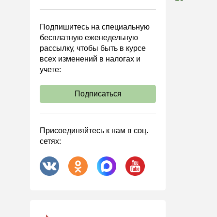
Управленческий учет
Анализ хозяйственной
Подпишитесь на специальную
деятельности (АХД)
бесплатную еженедельную
Охрана труда и аттестация
рассылку, чтобы быть в курсе
всех изменений в налогах и
Охрана труда
учете:
Валютные операции
Налоговая система РФ
Подписаться
Налоговое планирование
Финансовый контроль
Присоединяйтесь к нам в соц.
Договоры
сетях:
ООО
АО
Госзакупки
Инвестиции
Справочная информация