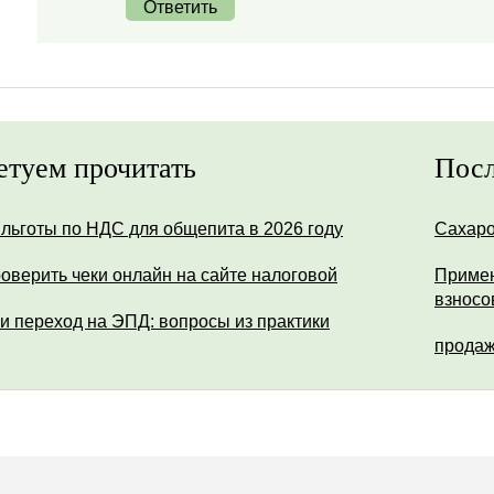
Ответить
етуем прочитать
Посл
 льготы по НДС для общепита в 2026 году
Сахар
роверить чеки онлайн на сайте налоговой
Примен
взносо
и переход на ЭПД: вопросы из практики
продаж