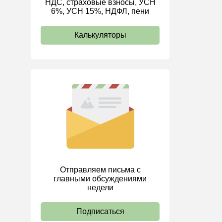
НДС, страховые взносы, УСН
6%, УСН 15%, НДФЛ, пени
ИП
Калькуляторы
Отправляем письма с
главными обсуждениями
недели
Подписаться