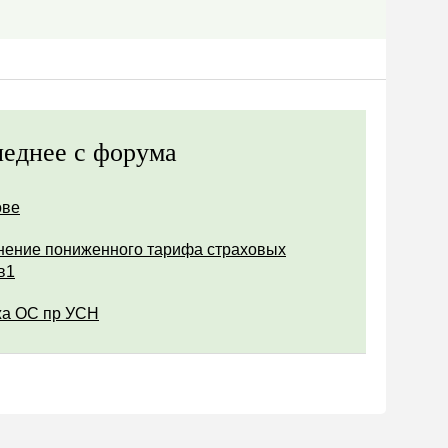
еднее с форума
ове
ение пониженного тарифа страховых
в1
а ОС пр УСН