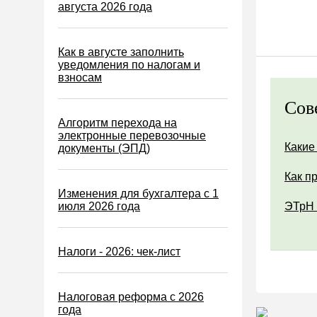
Водный налог
августа 2026 года
Экологический налог
Налог на игорный бизнес
Как в августе заполнить
уведомления по налогам и
Акцизы
взносам
Уплата налогов (взносов)
Сов
Возврат и зачет налогов
Алгоритм перехода на
электронные перевозочные
Налоговые проверки
Какие
документы (ЭПД)
Ответственность
Как п
Статистика
Изменения для бухгалтера с 1
июля 2026 года
ЭТрН 
Самозанятые
Банк
Налоги - 2026: чек-лист
Онлайн-кассы ККТ ККМ
Блокировка счета
Налоговая реформа с 2026
МСФО
года