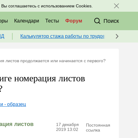
исоединяйтесь к нам в соц. сетях:
, Вы соглашаетесь с использованием Cookies.
Поиск
оры
Календари
Тесты
Форум
ПД
Калькулятор стажа работы по трудовой книжке для
ция листов продолжается или начинается с первого?
ниге номерация листов
?
и - образец
рация листов
17 декабря
Постоянная
2019 13:02
ссылка